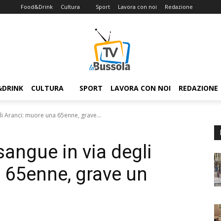
Food&Drink
Cultura
Sport
Lavora con noi
Redazione
&DRINK
CULTURA
SPORT
LAVORA CON NOI
REDAZIONE
li Aranci: muore una 65enne, grave...
sangue in via degli
 65enne, grave un