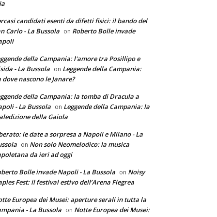
ia
rcasi candidati esenti da difetti fisici: il bando del
n Carlo - La Bussola
Roberto Bolle invade
on
poli
ggende della Campania: l'amore tra Posillipo e
sida - La Bussola
Leggende della Campania:
on
 dove nascono le Janare?
ggende della Campania: la tomba di Dracula a
poli - La Bussola
Leggende della Campania: la
on
ledizione della Gaiola
berato: le date a sorpresa a Napoli e Milano - La
ssola
Non solo Neomelodico: la musica
on
poletana da ieri ad oggi
berto Bolle invade Napoli - La Bussola
Noisy
on
ples Fest: il festival estivo dell’Arena Flegrea
tte Europea dei Musei: aperture serali in tutta la
mpania - La Bussola
Notte Europea dei Musei:
on