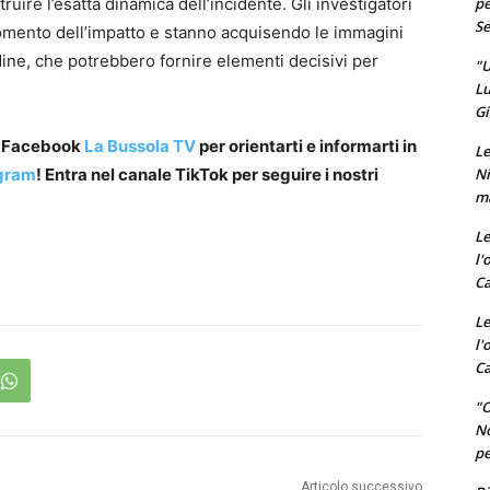
pe
truire l’esatta dinamica dell’incidente. Gli investigatori
Se
momento dell’impatto e stanno acquisendo le immagini
dine, che potrebbero fornire elementi decisivi per
"U
Lu
Gi
a Facebook
La Bussola TV
per orientarti e informarti in
Le
Ni
gram
! Entra nel canale TikTok per seguire i nostri
ma
Le
l'
Ca
Le
l'
Ca
"O
No
pe
Articolo successivo