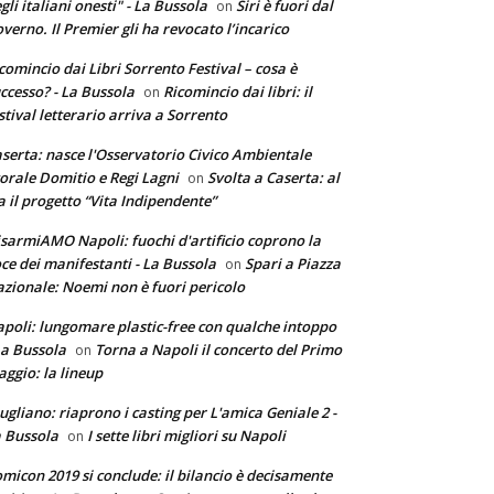
gli italiani onesti" - La Bussola
Siri è fuori dal
on
verno. Il Premier gli ha revocato l’incarico
comincio dai Libri Sorrento Festival – cosa è
ccesso? - La Bussola
Ricomincio dai libri: il
on
stival letterario arriva a Sorrento
serta: nasce l'Osservatorio Civico Ambientale
torale Domitio e Regi Lagni
Svolta a Caserta: al
on
a il progetto “Vita Indipendente”
sarmiAMO Napoli: fuochi d'artificio coprono la
ce dei manifestanti - La Bussola
Spari a Piazza
on
zionale: Noemi non è fuori pericolo
poli: lungomare plastic-free con qualche intoppo
La Bussola
Torna a Napoli il concerto del Primo
on
ggio: la lineup
ugliano: riaprono i casting per L'amica Geniale 2 -
 Bussola
I sette libri migliori su Napoli
on
micon 2019 si conclude: il bilancio è decisamente