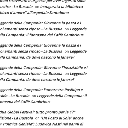
mbo ricoverato d'urgenza per aver ingerito soda
ustica - La Bussola
Inaugurata la biblioteca
on
hicco d’amore” all’ospedale Santobono
ggende della Campania: Giovanna la pazza e i
oi amanti senza riposo - La Bussola
Leggende
on
lla Campania: Il fantasma del Caffè Gambrinus
ggende della Campania: Giovanna la pazza e i
oi amanti senza riposo - La Bussola
Leggende
on
lla Campania: da dove nascono le Janare?
ggende della Campania: Giovanna l'Insaziabile e i
oi amanti senza riposo - La Bussola
Leggende
on
lla Campania: da dove nascono le Janare?
ggende della Campania: l'amore tra Posillipo e
sida - La Bussola
Leggende della Campania: Il
on
ntasma del Caffè Gambrinus
chia Global Festival: tutto pronto per la 17°
izione - La Bussola
“Un Posto al Sole” anche
on
r l’”Amica Geniale”: Ludovica Nasti nei panni di