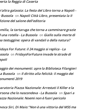
erta la Reggia di Caserta
'altra galassia: La festa del Libro torna a Napoli -
 Bussola
Napoli Città Libro, presentata la II
on
izione del salone dell’editoria
milla, la tartaruga che torna a camminare grazie
 una rotella - La Bussola
Giallo sulla morte di
on
a testuggine: opera di vandali o della natura?
idays For Future: il 24 maggio si replica - La
ssola
FridaysForFuture invade le strade di
on
poli
ggio dei monumenti: apre la Biblioteca Filangieri
La Bussola
Il diritto alla felicità: il maggio dei
on
onumenti 2019
aratoria Piazza Nazionale: Arrestati il Killer e la
rsona che lo nascondeva - La Bussola
Spari a
on
azza Nazionale: Noemi non è fuori pericolo
voca Siri, Di Maio:"Non è una vittoria del M5S ma