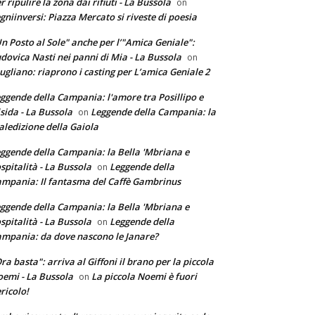
r ripulire la zona dai rifiuti - La Bussola
on
gniinversi: Piazza Mercato si riveste di poesia
n Posto al Sole" anche per l’"Amica Geniale":
dovica Nasti nei panni di Mia - La Bussola
on
ugliano: riaprono i casting per L’amica Geniale 2
ggende della Campania: l'amore tra Posillipo e
sida - La Bussola
Leggende della Campania: la
on
ledizione della Gaiola
ggende della Campania: la Bella 'Mbriana e
ospitalità - La Bussola
Leggende della
on
mpania: Il fantasma del Caffè Gambrinus
ggende della Campania: la Bella 'Mbriana e
ospitalità - La Bussola
Leggende della
on
mpania: da dove nascono le Janare?
ra basta": arriva al Giffoni il brano per la piccola
emi - La Bussola
La piccola Noemi è fuori
on
ricolo!