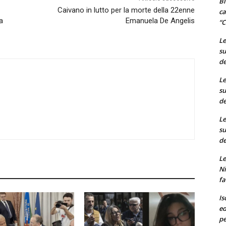
Bi
Caivano in lutto per la morte della 22enne
ca
a
Emanuela De Angelis
“C
Le
su
de
Le
su
de
Le
su
de
Le
Ni
fa
Is
ed
pe