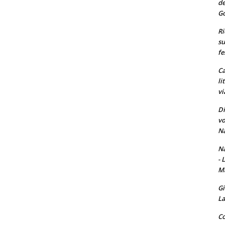
de
Go
Ri
su
fe
Ca
li
vi
Di
vo
Na
Na
- 
Ma
Gi
La
Co