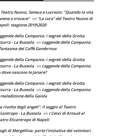
 Teatro Nuovo, Seneca e Lucrezio: "Quando la vita
 viene a trovare"
“La cura” del Teatro Nuovo di
on
poli: stagione 2019\2020
ggende della Campania: i segreti della Grotta
zurra - La Bussola
Leggende della Campania:
on
 fantasma del Caffè Gambrinus
ggende della Campania: i segreti della Grotta
zurra - La Bussola
Leggende della Campania:
on
 dove nascono le Janare?
ggende della Campania: i segreti della Grotta
zurra - La Bussola
Leggende della Campania:
on
 maledizione della Gaiola
a rivolta degli angeli": il saggio al Teatro
icantropo - La Bussola
I Cenci di Artaud al
on
atro Elicantropo di Napoli
ogli di Mergellina: parte l'iniziativa dei volontari