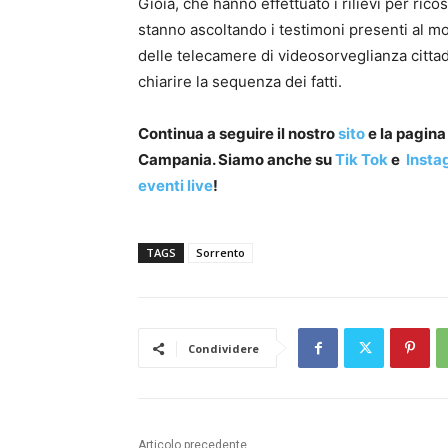
Gioia, che hanno effettuato i rilievi per ricos
stanno ascoltando i testimoni presenti al 
delle telecamere di videosorveglianza citta
chiarire la sequenza dei fatti.
Continua a seguire il nostro
sito
e la pagin
Campania. Siamo anche su
Tik Tok
e
Insta
eventi live
!
TAGS
Sorrento
Condividere
Articolo precedente