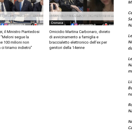
M
Ce
Sa
Cronaca
Na
i, il Ministro Piantedosi
Omicidio Martina Carbonaro, divieto
Le
: “Meloni segue la
di avvicinamento a famiglia e
Ni
se 100 milioni non
braccialetto elettronico dell’ex per
da
ci tiriamo indietro”
genitori della 14enne
Le
Na
ma
Li
Bu
na
Ro
Na
No
Ca