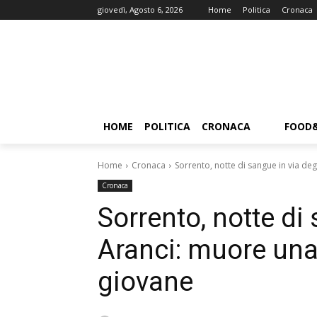
giovedì, Agosto 6, 2026
Home
Politica
Cronaca
HOME
POLITICA
CRONACA
FOOD
Home
Cronaca
Sorrento, notte di sangue in via deg
Cronaca
Sorrento, notte di 
Aranci: muore una
giovane