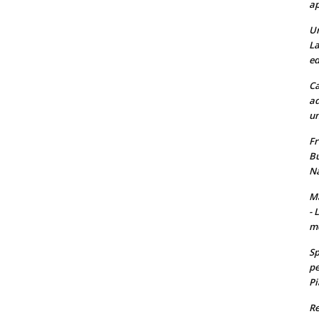
ap
Un
La
ed
Ca
ad
un
Fr
Bu
Na
Ma
- 
m
Sp
pe
Pi
Re