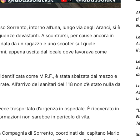
Al
ti
Na
orrento, intorno all’una, lungo via degli Aranci, si è
guenze devastanti. A scontrarsi, per cause ancora in
Le
Az
idata da un ragazzo e uno scooter sul quale
Il
nni, appena uscita dal locale dove lavorava come
Le
Az
da
 identificata come M.R.F., è stata sbalzata dal mezzo e
te. All’arrivo dei sanitari del 118 non c’è stato nulla da
Le
Az
la
nvece trasportato d’urgenza in ospedale. È ricoverato in
"L
El
ormazioni non sarebbe in pericolo di vita.
Te
la Compagnia di Sorrento, coordinati dal capitano Mario
Sc