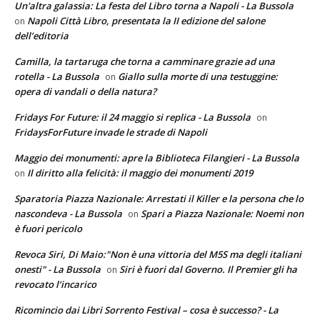
Un'altra galassia: La festa del Libro torna a Napoli - La Bussola
Napoli Città Libro, presentata la II edizione del salone
on
dell’editoria
Camilla, la tartaruga che torna a camminare grazie ad una
rotella - La Bussola
Giallo sulla morte di una testuggine:
on
opera di vandali o della natura?
Fridays For Future: il 24 maggio si replica - La Bussola
on
FridaysForFuture invade le strade di Napoli
Maggio dei monumenti: apre la Biblioteca Filangieri - La Bussola
Il diritto alla felicità: il maggio dei monumenti 2019
on
Sparatoria Piazza Nazionale: Arrestati il Killer e la persona che lo
nascondeva - La Bussola
Spari a Piazza Nazionale: Noemi non
on
è fuori pericolo
Revoca Siri, Di Maio:"Non è una vittoria del M5S ma degli italiani
onesti" - La Bussola
Siri è fuori dal Governo. Il Premier gli ha
on
revocato l’incarico
Ricomincio dai Libri Sorrento Festival – cosa è successo? - La