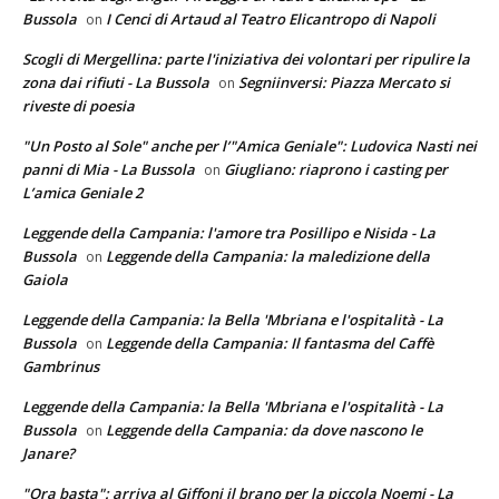
Bussola
I Cenci di Artaud al Teatro Elicantropo di Napoli
on
Scogli di Mergellina: parte l'iniziativa dei volontari per ripulire la
zona dai rifiuti - La Bussola
Segniinversi: Piazza Mercato si
on
riveste di poesia
"Un Posto al Sole" anche per l’"Amica Geniale": Ludovica Nasti nei
panni di Mia - La Bussola
Giugliano: riaprono i casting per
on
L’amica Geniale 2
Leggende della Campania: l'amore tra Posillipo e Nisida - La
Bussola
Leggende della Campania: la maledizione della
on
Gaiola
Leggende della Campania: la Bella 'Mbriana e l'ospitalità - La
Bussola
Leggende della Campania: Il fantasma del Caffè
on
Gambrinus
Leggende della Campania: la Bella 'Mbriana e l'ospitalità - La
Bussola
Leggende della Campania: da dove nascono le
on
Janare?
"Ora basta": arriva al Giffoni il brano per la piccola Noemi - La