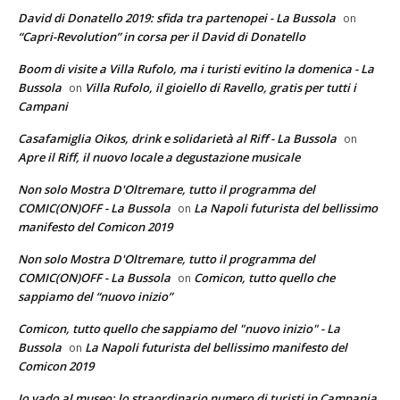
David di Donatello 2019: sfida tra partenopei - La Bussola
on
“Capri-Revolution” in corsa per il David di Donatello
Boom di visite a Villa Rufolo, ma i turisti evitino la domenica - La
Bussola
Villa Rufolo, il gioiello di Ravello, gratis per tutti i
on
Campani
Casafamiglia Oikos, drink e solidarietà al Riff - La Bussola
on
Apre il Riff, il nuovo locale a degustazione musicale
Non solo Mostra D'Oltremare, tutto il programma del
COMIC(ON)OFF - La Bussola
La Napoli futurista del bellissimo
on
manifesto del Comicon 2019
Non solo Mostra D'Oltremare, tutto il programma del
COMIC(ON)OFF - La Bussola
Comicon, tutto quello che
on
sappiamo del “nuovo inizio”
Comicon, tutto quello che sappiamo del "nuovo inizio" - La
Bussola
La Napoli futurista del bellissimo manifesto del
on
Comicon 2019
Io vado al museo: lo straordinario numero di turisti in Campania