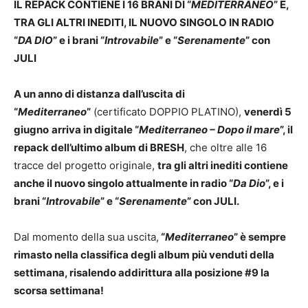
IL REPACK CONTIENE I 16 BRANI DI “
MEDITERRANEO
”
E,
TRA GLI ALTRI INEDITI, IL NUOVO SINGOLO IN RADIO
“
DA DIO
”
e i brani “
Introvabile
” e “
Serenamente
” con
JULI
A un anno di distanza dall’uscita di
“
Mediterraneo
”
(certificato DOPPIO PLATINO),
venerdì 5
giugno
arriva in digitale “
Mediterraneo – Dopo il mare
”, il
repack dell’ultimo album di
BRESH
, che oltre alle 16
tracce del progetto originale,
tra gli altri inediti contiene
anche il nuovo singolo attualmente in radio “
Da Dio
”, e i
brani “
Introvabile
” e “
Serenamente
” con JULI.
Dal momento della sua uscita,
“
Mediterraneo
”
è sempre
rimasto nella classifica degli album più venduti della
settimana, risalendo addirittura alla posizione #9 la
scorsa settimana!