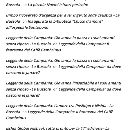
Bussola
La piccola Noemi è fuori pericolo!
on
Bimbo ricoverato d'urgenza per aver ingerito soda caustica - La
Bussola
Inaugurata la biblioteca “Chicco d’amore”
on
all’ospedale Santobono
Leggende della Campania: Giovanna la pazza e i suoi amanti
senza riposo - La Bussola
Leggende della Campania: Il
on
fantasma del Caffè Gambrinus
Leggende della Campania: Giovanna la pazza e i suoi amanti
senza riposo - La Bussola
Leggende della Campania: da dove
on
nascono le Janare?
Leggende della Campania: Giovanna l'Insaziabile e i suoi amanti
senza riposo - La Bussola
Leggende della Campania: da dove
on
nascono le Janare?
Leggende della Campania: l'amore tra Posillipo e Nisida - La
Bussola
Leggende della Campania: Il fantasma del Caffè
on
Gambrinus
Ischia Global Festival: tutto pronto per la 17° edizione - La