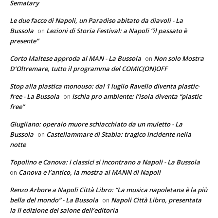
Sematary
Le due facce di Napoli, un Paradiso abitato da diavoli - La
Bussola
Lezioni di Storia Festival: a Napoli “il passato è
on
presente”
Corto Maltese approda al MAN - La Bussola
Non solo Mostra
on
D’Oltremare, tutto il programma del COMIC(ON)OFF
Stop alla plastica monouso: dal 1 luglio Ravello diventa plastic-
free - La Bussola
Ischia pro ambiente: l’isola diventa “plastic
on
free”
Giugliano: operaio muore schiacchiato da un muletto - La
Bussola
Castellammare di Stabia: tragico incidente nella
on
notte
Topolino e Canova: i classici si incontrano a Napoli - La Bussola
Canova e l’antico, la mostra al MANN di Napoli
on
Renzo Arbore a Napoli Città Libro: “La musica napoletana è la più
bella del mondo” - La Bussola
Napoli Città Libro, presentata
on
la II edizione del salone dell’editoria