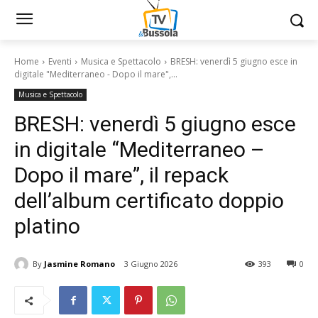
Home
Eventi
Musica e Spettacolo
BRESH: venerdì 5 giugno esce in
digitale "Mediterraneo - Dopo il mare",...
Musica e Spettacolo
BRESH: venerdì 5 giugno esce
in digitale “Mediterraneo –
Dopo il mare”, il repack
dell’album certificato doppio
platino
By
Jasmine Romano
3 Giugno 2026
393
0