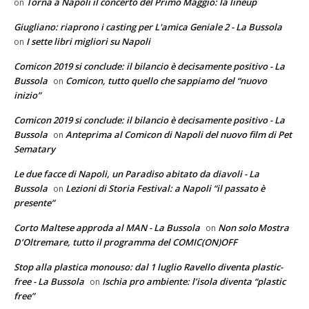
Torna a Napoli il concerto del Primo Maggio: la lineup
on
Giugliano: riaprono i casting per L'amica Geniale 2 - La Bussola
I sette libri migliori su Napoli
on
Comicon 2019 si conclude: il bilancio è decisamente positivo - La
Bussola
Comicon, tutto quello che sappiamo del “nuovo
on
inizio”
Comicon 2019 si conclude: il bilancio è decisamente positivo - La
Bussola
Anteprima al Comicon di Napoli del nuovo film di Pet
on
Sematary
Le due facce di Napoli, un Paradiso abitato da diavoli - La
Bussola
Lezioni di Storia Festival: a Napoli “il passato è
on
presente”
Corto Maltese approda al MAN - La Bussola
Non solo Mostra
on
D’Oltremare, tutto il programma del COMIC(ON)OFF
Stop alla plastica monouso: dal 1 luglio Ravello diventa plastic-
free - La Bussola
Ischia pro ambiente: l’isola diventa “plastic
on
free”