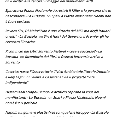
Il diritto alla felicità: il maggio dei monumenti 2019
on
Sparatoria Piazza Nazionale: Arrestati il Killer e la persona che lo
nascondeva - La Bussola
Spari a Piazza Nazionale: Noemi non
on
è fuori pericolo
Revoca Siri, Di Maio:"Non è una vittoria del M5S ma degli italiani
onesti" - La Bussola
Siri è fuori dal Governo. Il Premier gli ha
on
revocato l’incarico
Ricomincio dai Libri Sorrento Festival – cosa è successo? - La
Bussola
Ricomincio dai libri: il festival letterario arriva a
on
Sorrento
Caserta: nasce l'Osservatorio Civico Ambientale litorale Domitio
e Regi Lagni
Svolta a Caserta: al via il progetto “Vita
on
Indipendente”
DisarmiAMO Napoli: fuochi d'artificio coprono la voce dei
manifestanti - La Bussola
Spari a Piazza Nazionale: Noemi
on
non è fuori pericolo
Napoli: lungomare plastic-free con qualche intoppo - La Bussola