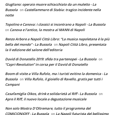
Giugliano: operaio muore schiacchiato da un muletto - La
Bussola
Castellammare di Stabia: tragico incidente nella
on
notte
Topolino e Canova: i classici si incontrano a Napoli - La Bussola
Canova e l’antico, la mostra al MANN di Napoli
on
Renzo Arbore a Napoli Città Libro: “La musica napoletana è la più
bella del mondo” - La Bussola
Napoli Città Libro, presentata
on
la II edizione del salone dell’editoria
David di Donatello 2019: sfida tra partenopei - La Bussola
on
“Capri-Revolution” in corsa per il David di Donatello
Boom di visite a Villa Rufolo, ma i turisti evitino la domenica - La
Bussola
Villa Rufolo, il gioiello di Ravello, gratis per tutti i
on
Campani
Casafamiglia Oikos, drink e solidarietà al Riff - La Bussola
on
Apre il Riff, il nuovo locale a degustazione musicale
Non solo Mostra D'Oltremare, tutto il programma del
COMIC(ON)OFF - La Bussola
La Napoli futurista del bellissimo
on