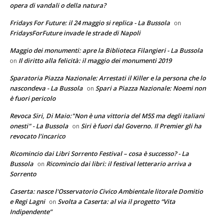
opera di vandali o della natura?
Fridays For Future: il 24 maggio si replica - La Bussola
on
FridaysForFuture invade le strade di Napoli
Maggio dei monumenti: apre la Biblioteca Filangieri - La Bussola
Il diritto alla felicità: il maggio dei monumenti 2019
on
Sparatoria Piazza Nazionale: Arrestati il Killer e la persona che lo
nascondeva - La Bussola
Spari a Piazza Nazionale: Noemi non
on
è fuori pericolo
Revoca Siri, Di Maio:"Non è una vittoria del M5S ma degli italiani
onesti" - La Bussola
Siri è fuori dal Governo. Il Premier gli ha
on
revocato l’incarico
Ricomincio dai Libri Sorrento Festival – cosa è successo? - La
Bussola
Ricomincio dai libri: il festival letterario arriva a
on
Sorrento
Caserta: nasce l'Osservatorio Civico Ambientale litorale Domitio
e Regi Lagni
Svolta a Caserta: al via il progetto “Vita
on
Indipendente”