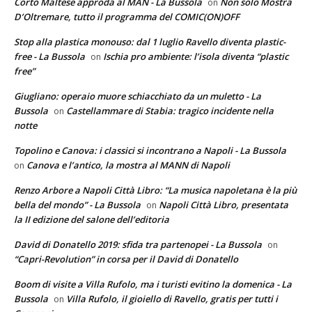
Corto Maltese approda al MAN - La Bussola
Non solo Mostra
on
D’Oltremare, tutto il programma del COMIC(ON)OFF
Stop alla plastica monouso: dal 1 luglio Ravello diventa plastic-
free - La Bussola
Ischia pro ambiente: l’isola diventa “plastic
on
free”
Giugliano: operaio muore schiacchiato da un muletto - La
Bussola
Castellammare di Stabia: tragico incidente nella
on
notte
Topolino e Canova: i classici si incontrano a Napoli - La Bussola
Canova e l’antico, la mostra al MANN di Napoli
on
Renzo Arbore a Napoli Città Libro: “La musica napoletana è la più
bella del mondo” - La Bussola
Napoli Città Libro, presentata
on
la II edizione del salone dell’editoria
David di Donatello 2019: sfida tra partenopei - La Bussola
on
“Capri-Revolution” in corsa per il David di Donatello
Boom di visite a Villa Rufolo, ma i turisti evitino la domenica - La
Bussola
Villa Rufolo, il gioiello di Ravello, gratis per tutti i
on