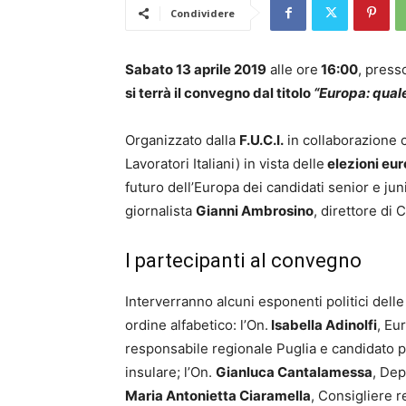
Condividere
Sabato 13 aprile 2019
alle ore
16:00
, press
si terrà il convegno dal titolo
“Europa: qual
Organizzato dalla
F.U.C.I.
in collaborazione c
Lavoratori Italiani) in vista delle
elezioni eu
futuro dell’Europa dei candidati senior e jun
giornalista
Gianni Ambrosino
, direttore di 
I partecipanti al convegno
Interverranno alcuni esponenti politici delle 
ordine alfabetico: l’On.
Isabella Adinolfi
, Eu
responsabile regionale Puglia e candidato per
insulare; l’On.
Gianluca Cantalamessa
, Dep
Maria Antonietta Ciaramella
, Consigliere 