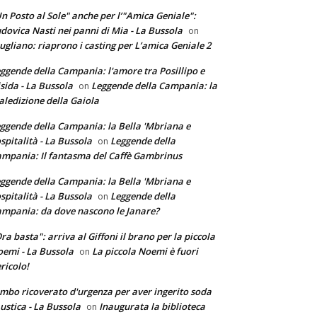
n Posto al Sole" anche per l’"Amica Geniale":
dovica Nasti nei panni di Mia - La Bussola
on
ugliano: riaprono i casting per L’amica Geniale 2
ggende della Campania: l'amore tra Posillipo e
sida - La Bussola
Leggende della Campania: la
on
ledizione della Gaiola
ggende della Campania: la Bella 'Mbriana e
ospitalità - La Bussola
Leggende della
on
mpania: Il fantasma del Caffè Gambrinus
ggende della Campania: la Bella 'Mbriana e
ospitalità - La Bussola
Leggende della
on
mpania: da dove nascono le Janare?
ra basta": arriva al Giffoni il brano per la piccola
emi - La Bussola
La piccola Noemi è fuori
on
ricolo!
mbo ricoverato d'urgenza per aver ingerito soda
ustica - La Bussola
Inaugurata la biblioteca
on