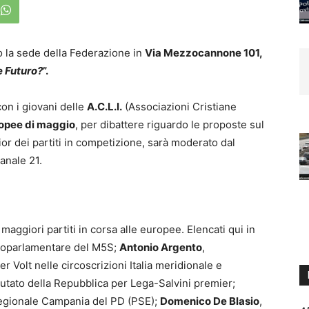
o la sede della Federazione in
Via Mezzocannone 101,
e Futuro?
”.
on i giovani delle
A.C.L.I.
(Associazioni Cristiane
ropee di maggio
, per dibattere riguardo le proposte sul
ior dei partiti in competizione, sarà moderato dal
Canale 21.
maggiori partiti in corsa alle europee. Elencati qui in
roparlamentare del M5S;
Antonio Argento
,
 Volt nelle circoscrizioni Italia meridionale e
utato della Repubblica per Lega-Salvini premier;
regionale Campania del PD (PSE);
Domenico De Blasio
,