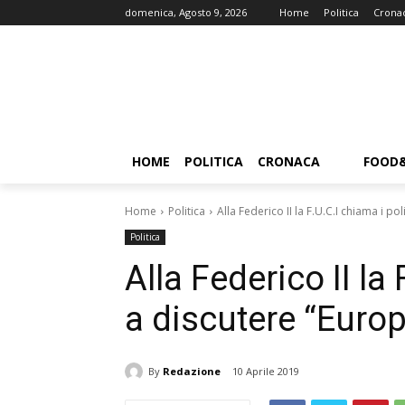
domenica, Agosto 9, 2026
Home
Politica
Crona
HOME
POLITICA
CRONACA
FOOD
Home
Politica
Alla Federico II la F.U.C.I chiama i pol
Politica
Alla Federico II la 
a discutere “Europ
By
Redazione
10 Aprile 2019