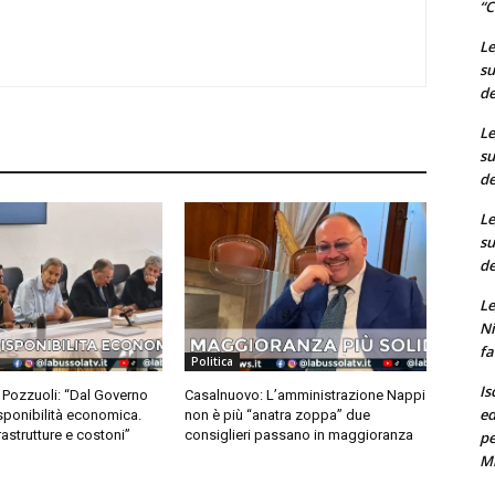
“C
Le
su
de
Le
su
de
Le
su
de
Le
Ni
fa
Politica
Is
Pozzuoli: “Dal Governo
Casalnuovo: L’amministrazione Nappi
ed
ponibilità economica.
non è più “anatra zoppa” due
frastrutture e costoni”
consiglieri passano in maggioranza
pe
M