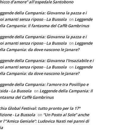
hicco d’amore” all’ospedale Santobono
ggende della Campania: Giovanna la pazza e i
oi amanti senza riposo - La Bussola
Leggende
on
lla Campania: Il fantasma del Caffè Gambrinus
ggende della Campania: Giovanna la pazza e i
oi amanti senza riposo - La Bussola
Leggende
on
lla Campania: da dove nascono le Janare?
ggende della Campania: Giovanna l'Insaziabile e i
oi amanti senza riposo - La Bussola
Leggende
on
lla Campania: da dove nascono le Janare?
ggende della Campania: l'amore tra Posillipo e
sida - La Bussola
Leggende della Campania: Il
on
ntasma del Caffè Gambrinus
chia Global Festival: tutto pronto per la 17°
izione - La Bussola
“Un Posto al Sole” anche
on
r l’”Amica Geniale”: Ludovica Nasti nei panni di
ia