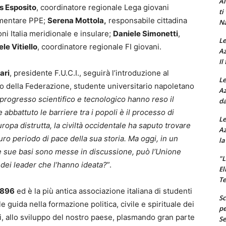
Al
s Esposito
, coordinatore regionale Lega giovani
ti
amentare PPE;
Serena Mottola,
responsabile cittadina
Na
oni Italia meridionale e insulare;
Daniele Simonetti
,
Le
le Vitiello
, coordinatore regionale FI giovani.
Az
Il
ari
, presidente F.U.C.I., seguirà l’introduzione al
Le
io della Federazione, studente universitario napoletano
Az
l progresso scientifico e tecnologico hanno reso il
da
bbattuto le barriere tra i popoli è il processo di
Le
opa distrutta, la civiltà occidentale ha saputo trovare
Az
uro periodo di pace della sua storia. Ma oggi, in un
la
le sue basi sono messe in discussione, può l’Unione
"L
 dei leader che l’hanno ideata?
”.
El
Te
1896
ed è la più antica associazione italiana di studenti
Sc
e guida nella formazione politica, civile e spirituale dei
pe
ni, allo sviluppo del nostro paese, plasmando gran parte
Se