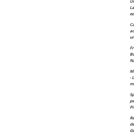
Un
La
ed
Ca
ad
un
Fr
Bu
Na
Ma
- 
m
Sp
pe
Pi
Re
de
Go