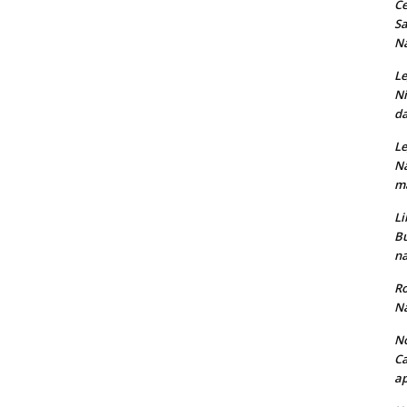
Ce
Sa
Na
Le
Ni
da
Le
Na
ma
Li
Bu
na
Ro
Na
No
Ca
ap