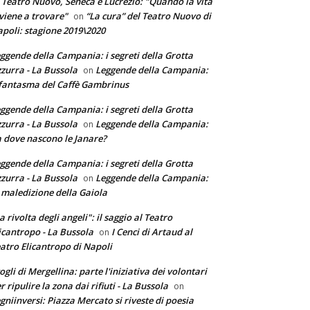
 Teatro Nuovo, Seneca e Lucrezio: "Quando la vita
 viene a trovare"
“La cura” del Teatro Nuovo di
on
poli: stagione 2019\2020
ggende della Campania: i segreti della Grotta
zurra - La Bussola
Leggende della Campania:
on
 fantasma del Caffè Gambrinus
ggende della Campania: i segreti della Grotta
zurra - La Bussola
Leggende della Campania:
on
 dove nascono le Janare?
ggende della Campania: i segreti della Grotta
zurra - La Bussola
Leggende della Campania:
on
 maledizione della Gaiola
a rivolta degli angeli": il saggio al Teatro
icantropo - La Bussola
I Cenci di Artaud al
on
atro Elicantropo di Napoli
ogli di Mergellina: parte l'iniziativa dei volontari
r ripulire la zona dai rifiuti - La Bussola
on
gniinversi: Piazza Mercato si riveste di poesia