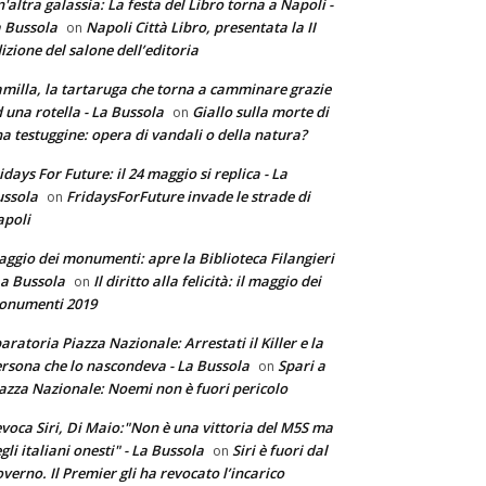
'altra galassia: La festa del Libro torna a Napoli -
 Bussola
Napoli Città Libro, presentata la II
on
izione del salone dell’editoria
milla, la tartaruga che torna a camminare grazie
 una rotella - La Bussola
Giallo sulla morte di
on
a testuggine: opera di vandali o della natura?
idays For Future: il 24 maggio si replica - La
ssola
FridaysForFuture invade le strade di
on
poli
ggio dei monumenti: apre la Biblioteca Filangieri
La Bussola
Il diritto alla felicità: il maggio dei
on
onumenti 2019
aratoria Piazza Nazionale: Arrestati il Killer e la
rsona che lo nascondeva - La Bussola
Spari a
on
azza Nazionale: Noemi non è fuori pericolo
voca Siri, Di Maio:"Non è una vittoria del M5S ma
gli italiani onesti" - La Bussola
Siri è fuori dal
on
verno. Il Premier gli ha revocato l’incarico