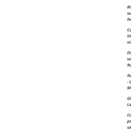
Ri
su
fe
Ca
li
vi
Di
vo
Na
Na
- 
Ma
Gi
La
Co
po
sa