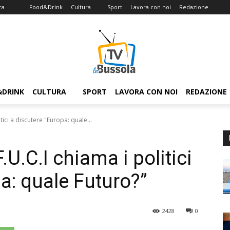
ca
Food&Drink
Cultura
Sport
Lavora con noi
Redazione
&DRINK
CULTURA
SPORT
LAVORA CON NOI
REDAZIONE
itici a discutere "Europa: quale...
F.U.C.I chiama i politici
a: quale Futuro?”
2428
0