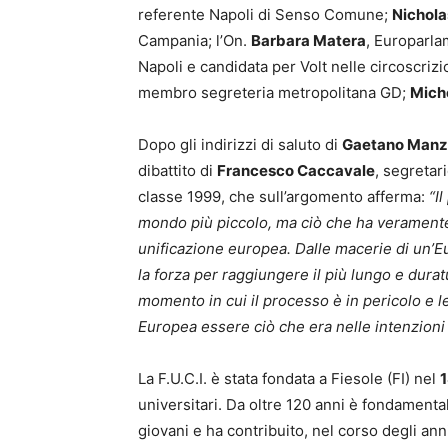
referente Napoli di Senso Comune;
Nichola
Campania; l’On.
Barbara Matera
, Europarl
Napoli e candidata per Volt nelle circoscrizi
membro segreteria metropolitana GD;
Miche
Dopo gli indirizzi di saluto di
Gaetano Manz
dibattito di
Francesco Caccavale
, segretar
classe 1999, che sull’argomento afferma:
“I
mondo più piccolo, ma ciò che ha veramente a
unificazione europea. Dalle macerie di un’Eur
la forza per raggiungere il più lungo e durat
momento in cui il processo è in pericolo e 
Europea essere ciò che era nelle intenzioni
La F.U.C.I. è stata fondata a Fiesole (FI) nel
universitari. Da oltre 120 anni è fondamental
giovani e ha contribuito, nel corso degli an