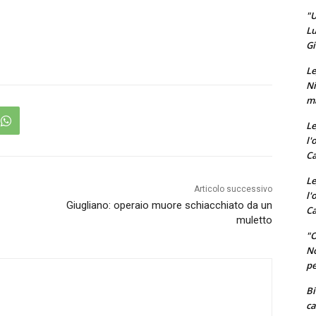
"U
Lu
Gi
Le
Ni
ma
Le
l'
Ca
Le
Articolo successivo
l'
Giugliano: operaio muore schiacchiato da un
Ca
muletto
"O
No
pe
Bi
ca