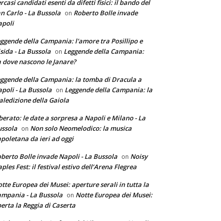
rcasi candidati esenti da difetti fisici: il bando del
n Carlo - La Bussola
Roberto Bolle invade
on
poli
ggende della Campania: l'amore tra Posillipo e
sida - La Bussola
Leggende della Campania:
on
 dove nascono le Janare?
ggende della Campania: la tomba di Dracula a
poli - La Bussola
Leggende della Campania: la
on
ledizione della Gaiola
berato: le date a sorpresa a Napoli e Milano - La
ssola
Non solo Neomelodico: la musica
on
poletana da ieri ad oggi
berto Bolle invade Napoli - La Bussola
Noisy
on
ples Fest: il festival estivo dell’Arena Flegrea
tte Europea dei Musei: aperture serali in tutta la
mpania - La Bussola
Notte Europea dei Musei:
on
erta la Reggia di Caserta