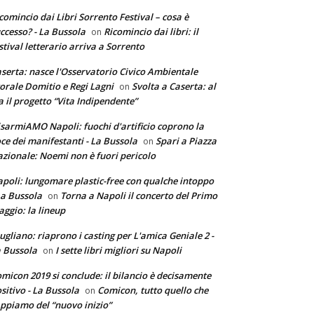
comincio dai Libri Sorrento Festival – cosa è
ccesso? - La Bussola
Ricomincio dai libri: il
on
stival letterario arriva a Sorrento
serta: nasce l'Osservatorio Civico Ambientale
torale Domitio e Regi Lagni
Svolta a Caserta: al
on
a il progetto “Vita Indipendente”
sarmiAMO Napoli: fuochi d'artificio coprono la
ce dei manifestanti - La Bussola
Spari a Piazza
on
zionale: Noemi non è fuori pericolo
poli: lungomare plastic-free con qualche intoppo
La Bussola
Torna a Napoli il concerto del Primo
on
ggio: la lineup
ugliano: riaprono i casting per L'amica Geniale 2 -
 Bussola
I sette libri migliori su Napoli
on
micon 2019 si conclude: il bilancio è decisamente
sitivo - La Bussola
Comicon, tutto quello che
on
ppiamo del “nuovo inizio”