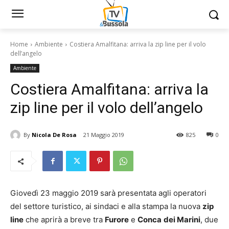
Home
Ambiente
Costiera Amalfitana: arriva la zip line per il volo
dell’angelo
Ambiente
Costiera Amalfitana: arriva la
zip line per il volo dell’angelo
By
Nicola De Rosa
21 Maggio 2019
825
0
Giovedì 23 maggio 2019 sarà presentata agli operatori
del settore turistico, ai sindaci e alla stampa la nuova
zip
line
che aprirà a breve tra
Furore
e
Conca
dei Marini
, due