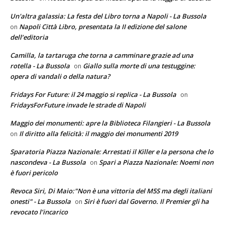
Un'altra galassia: La festa del Libro torna a Napoli - La Bussola
Napoli Città Libro, presentata la II edizione del salone
on
dell’editoria
Camilla, la tartaruga che torna a camminare grazie ad una
rotella - La Bussola
Giallo sulla morte di una testuggine:
on
opera di vandali o della natura?
Fridays For Future: il 24 maggio si replica - La Bussola
on
FridaysForFuture invade le strade di Napoli
Maggio dei monumenti: apre la Biblioteca Filangieri - La Bussola
Il diritto alla felicità: il maggio dei monumenti 2019
on
Sparatoria Piazza Nazionale: Arrestati il Killer e la persona che lo
nascondeva - La Bussola
Spari a Piazza Nazionale: Noemi non
on
è fuori pericolo
Revoca Siri, Di Maio:"Non è una vittoria del M5S ma degli italiani
onesti" - La Bussola
Siri è fuori dal Governo. Il Premier gli ha
on
revocato l’incarico