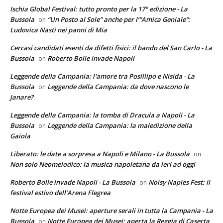
Ischia Global Festival: tutto pronto per la 17° edizione - La
Bussola
“Un Posto al Sole” anche per l’”Amica Geniale”:
on
Ludovica Nasti nei panni di Mia
Cercasi candidati esenti da difetti fisici: il bando del San Carlo - La
Bussola
Roberto Bolle invade Napoli
on
Leggende della Campania: l'amore tra Posillipo e Nisida - La
Bussola
Leggende della Campania: da dove nascono le
on
Janare?
Leggende della Campania: la tomba di Dracula a Napoli - La
Bussola
Leggende della Campania: la maledizione della
on
Gaiola
Liberato: le date a sorpresa a Napoli e Milano - La Bussola
on
Non solo Neomelodico: la musica napoletana da ieri ad oggi
Roberto Bolle invade Napoli - La Bussola
Noisy Naples Fest: il
on
festival estivo dell’Arena Flegrea
Notte Europea dei Musei: aperture serali in tutta la Campania - La
Bussola
Notte Europea dei Musei: aperta la Reggia di Caserta
on