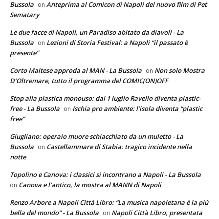
Bussola
Anteprima al Comicon di Napoli del nuovo film di Pet
on
Sematary
Le due facce di Napoli, un Paradiso abitato da diavoli - La
Bussola
Lezioni di Storia Festival: a Napoli “il passato è
on
presente”
Corto Maltese approda al MAN - La Bussola
Non solo Mostra
on
D’Oltremare, tutto il programma del COMIC(ON)OFF
Stop alla plastica monouso: dal 1 luglio Ravello diventa plastic-
free - La Bussola
Ischia pro ambiente: l’isola diventa “plastic
on
free”
Giugliano: operaio muore schiacchiato da un muletto - La
Bussola
Castellammare di Stabia: tragico incidente nella
on
notte
Topolino e Canova: i classici si incontrano a Napoli - La Bussola
Canova e l’antico, la mostra al MANN di Napoli
on
Renzo Arbore a Napoli Città Libro: “La musica napoletana è la più
bella del mondo” - La Bussola
Napoli Città Libro, presentata
on