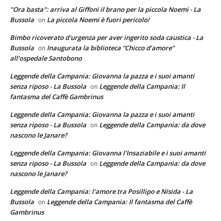
"Ora basta": arriva al Giffoni il brano per la piccola Noemi - La
Bussola
La piccola Noemi è fuori pericolo!
on
Bimbo ricoverato d'urgenza per aver ingerito soda caustica - La
Bussola
Inaugurata la biblioteca “Chicco d’amore”
on
all’ospedale Santobono
Leggende della Campania: Giovanna la pazza e i suoi amanti
senza riposo - La Bussola
Leggende della Campania: Il
on
fantasma del Caffè Gambrinus
Leggende della Campania: Giovanna la pazza e i suoi amanti
senza riposo - La Bussola
Leggende della Campania: da dove
on
nascono le Janare?
Leggende della Campania: Giovanna l'Insaziabile e i suoi amanti
senza riposo - La Bussola
Leggende della Campania: da dove
on
nascono le Janare?
Leggende della Campania: l'amore tra Posillipo e Nisida - La
Bussola
Leggende della Campania: Il fantasma del Caffè
on
Gambrinus