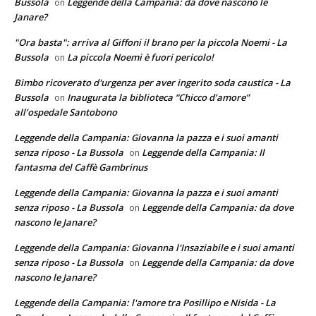
Bussola
Leggende della Campania: da dove nascono le
on
Janare?
"Ora basta": arriva al Giffoni il brano per la piccola Noemi - La
Bussola
La piccola Noemi è fuori pericolo!
on
Bimbo ricoverato d'urgenza per aver ingerito soda caustica - La
Bussola
Inaugurata la biblioteca “Chicco d’amore”
on
all’ospedale Santobono
Leggende della Campania: Giovanna la pazza e i suoi amanti
senza riposo - La Bussola
Leggende della Campania: Il
on
fantasma del Caffè Gambrinus
Leggende della Campania: Giovanna la pazza e i suoi amanti
senza riposo - La Bussola
Leggende della Campania: da dove
on
nascono le Janare?
Leggende della Campania: Giovanna l'Insaziabile e i suoi amanti
senza riposo - La Bussola
Leggende della Campania: da dove
on
nascono le Janare?
Leggende della Campania: l'amore tra Posillipo e Nisida - La