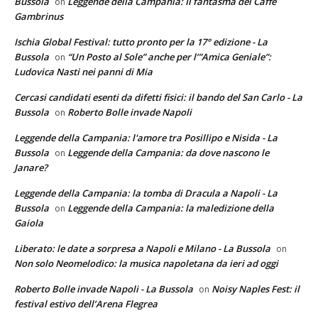
Bussola
Leggende della Campania: Il fantasma del Caffè
on
Gambrinus
Ischia Global Festival: tutto pronto per la 17° edizione - La
Bussola
“Un Posto al Sole” anche per l’”Amica Geniale”:
on
Ludovica Nasti nei panni di Mia
Cercasi candidati esenti da difetti fisici: il bando del San Carlo - La
Bussola
Roberto Bolle invade Napoli
on
Leggende della Campania: l'amore tra Posillipo e Nisida - La
Bussola
Leggende della Campania: da dove nascono le
on
Janare?
Leggende della Campania: la tomba di Dracula a Napoli - La
Bussola
Leggende della Campania: la maledizione della
on
Gaiola
Liberato: le date a sorpresa a Napoli e Milano - La Bussola
on
Non solo Neomelodico: la musica napoletana da ieri ad oggi
Roberto Bolle invade Napoli - La Bussola
Noisy Naples Fest: il
on
festival estivo dell’Arena Flegrea