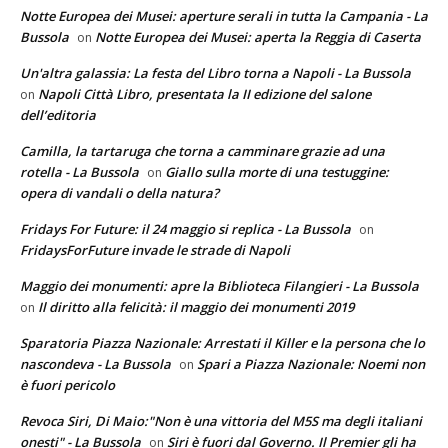
Notte Europea dei Musei: aperture serali in tutta la Campania - La
Bussola
Notte Europea dei Musei: aperta la Reggia di Caserta
on
Un'altra galassia: La festa del Libro torna a Napoli - La Bussola
Napoli Città Libro, presentata la II edizione del salone
on
dell’editoria
Camilla, la tartaruga che torna a camminare grazie ad una
rotella - La Bussola
Giallo sulla morte di una testuggine:
on
opera di vandali o della natura?
Fridays For Future: il 24 maggio si replica - La Bussola
on
FridaysForFuture invade le strade di Napoli
Maggio dei monumenti: apre la Biblioteca Filangieri - La Bussola
Il diritto alla felicità: il maggio dei monumenti 2019
on
Sparatoria Piazza Nazionale: Arrestati il Killer e la persona che lo
nascondeva - La Bussola
Spari a Piazza Nazionale: Noemi non
on
è fuori pericolo
Revoca Siri, Di Maio:"Non è una vittoria del M5S ma degli italiani
onesti" - La Bussola
Siri è fuori dal Governo. Il Premier gli ha
on