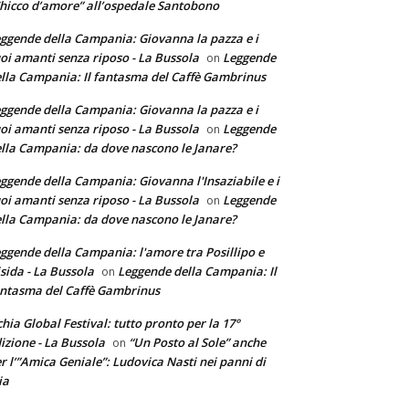
hicco d’amore” all’ospedale Santobono
ggende della Campania: Giovanna la pazza e i
oi amanti senza riposo - La Bussola
Leggende
on
lla Campania: Il fantasma del Caffè Gambrinus
ggende della Campania: Giovanna la pazza e i
oi amanti senza riposo - La Bussola
Leggende
on
lla Campania: da dove nascono le Janare?
ggende della Campania: Giovanna l'Insaziabile e i
oi amanti senza riposo - La Bussola
Leggende
on
lla Campania: da dove nascono le Janare?
ggende della Campania: l'amore tra Posillipo e
sida - La Bussola
Leggende della Campania: Il
on
ntasma del Caffè Gambrinus
chia Global Festival: tutto pronto per la 17°
izione - La Bussola
“Un Posto al Sole” anche
on
r l’”Amica Geniale”: Ludovica Nasti nei panni di
ia