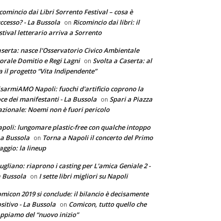
comincio dai Libri Sorrento Festival – cosa è
ccesso? - La Bussola
Ricomincio dai libri: il
on
stival letterario arriva a Sorrento
serta: nasce l'Osservatorio Civico Ambientale
torale Domitio e Regi Lagni
Svolta a Caserta: al
on
a il progetto “Vita Indipendente”
sarmiAMO Napoli: fuochi d'artificio coprono la
ce dei manifestanti - La Bussola
Spari a Piazza
on
zionale: Noemi non è fuori pericolo
poli: lungomare plastic-free con qualche intoppo
La Bussola
Torna a Napoli il concerto del Primo
on
ggio: la lineup
ugliano: riaprono i casting per L'amica Geniale 2 -
 Bussola
I sette libri migliori su Napoli
on
micon 2019 si conclude: il bilancio è decisamente
sitivo - La Bussola
Comicon, tutto quello che
on
ppiamo del “nuovo inizio”