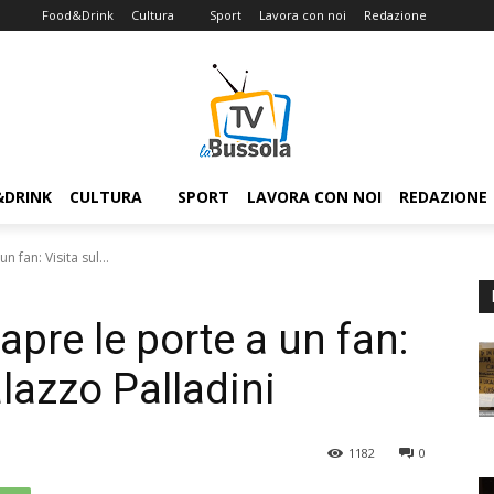
Food&Drink
Cultura
Sport
Lavora con noi
Redazione
&DRINK
CULTURA
SPORT
LAVORA CON NOI
REDAZIONE
 fan: Visita sul...
apre le porte a un fan:
alazzo Palladini
1182
0