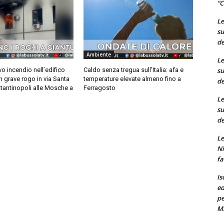
“C
Le
su
de
Ambiente
Le
su
o incendio nell’edifico
Caldo senza tregua sull’Italia: afa e
n grave rogo in via Santa
temperature elevate almeno fino a
de
tantinopoli alle Mosche a
Ferragosto
Le
su
de
Le
Ni
fa
Is
ed
pe
M