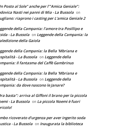
n Posto al Sole" anche per l’"Amica Geniale":
dovica Nasti nei panni di Mia - La Bussola
on
ugliano: riaprono i casting per L’amica Geniale 2
ggende della Campania: l'amore tra Posillipo e
sida - La Bussola
Leggende della Campania: la
on
ledizione della Gaiola
ggende della Campania: la Bella 'Mbriana e
ospitalità - La Bussola
Leggende della
on
mpania: Il fantasma del Caffè Gambrinus
ggende della Campania: la Bella 'Mbriana e
ospitalità - La Bussola
Leggende della
on
mpania: da dove nascono le Janare?
ra basta": arriva al Giffoni il brano per la piccola
emi - La Bussola
La piccola Noemi è fuori
on
ricolo!
mbo ricoverato d'urgenza per aver ingerito soda
ustica - La Bussola
Inaugurata la biblioteca
on