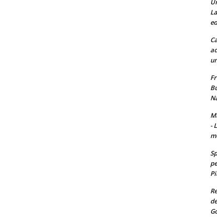
Un
La
ed
Ca
ad
un
Fr
Bu
Na
Ma
- 
m
Sp
pe
Pi
Re
de
Go