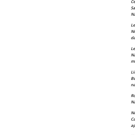
Ce
Sa
Na
Le
Ni
da
Le
Na
ma
Li
Bu
na
Ro
Na
No
Ca
ap