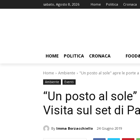
sabato, Agosto 8, 2026
Home
Politica
Cronaca
HOME
POLITICA
CRONACA
FOOD
Home
Ambiente
"Un posto al sole" apre le porte a un
Ambiente
Eventi
“Un posto al sole” 
Visita sul set di P
By
Imma Borzacchiello
24 Giugno 2019