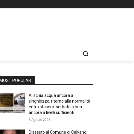
MOST POPULAR
A Ischia acqua ancora a
singhiozzo, ritorno alla normalità
entro stasera: serbatoio non
ancora a livelli sufficienti
8 Agosto 2026
Dissesto al Comune di Caivano,