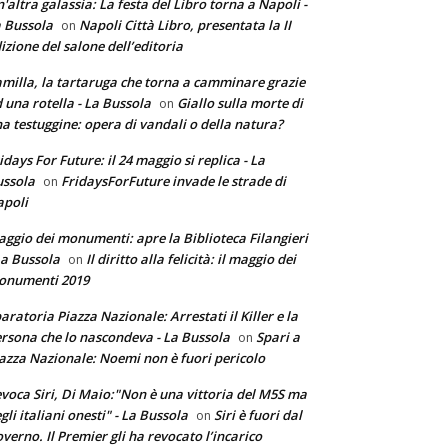
'altra galassia: La festa del Libro torna a Napoli -
 Bussola
Napoli Città Libro, presentata la II
on
izione del salone dell’editoria
milla, la tartaruga che torna a camminare grazie
 una rotella - La Bussola
Giallo sulla morte di
on
a testuggine: opera di vandali o della natura?
idays For Future: il 24 maggio si replica - La
ssola
FridaysForFuture invade le strade di
on
poli
ggio dei monumenti: apre la Biblioteca Filangieri
La Bussola
Il diritto alla felicità: il maggio dei
on
onumenti 2019
aratoria Piazza Nazionale: Arrestati il Killer e la
rsona che lo nascondeva - La Bussola
Spari a
on
azza Nazionale: Noemi non è fuori pericolo
voca Siri, Di Maio:"Non è una vittoria del M5S ma
gli italiani onesti" - La Bussola
Siri è fuori dal
on
verno. Il Premier gli ha revocato l’incarico