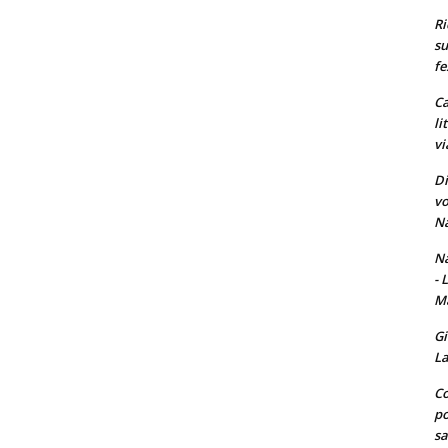
Ri
su
fe
Ca
li
vi
Di
vo
Na
Na
- 
Ma
Gi
La
Co
po
sa