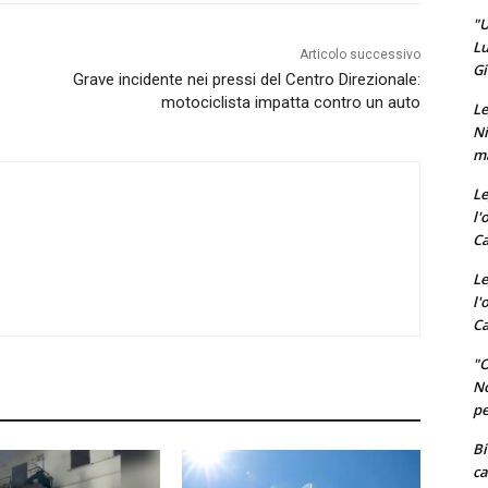
"U
Lu
Articolo successivo
Gi
Grave incidente nei pressi del Centro Direzionale:
motociclista impatta contro un auto
Le
Ni
ma
Le
l'
Ca
Le
l'
Ca
"O
No
pe
Bi
ca