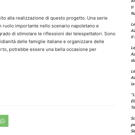
Al
ti
Na
ito alla realizzazione di questo progetto. Una serie
Le
n ruolo importante nello scenario napoletano e
Az
rado di stimolare le riflessioni dei telespettatori. Sono
Il
idianità delle famiglie italiane e organizzare delle
Le
berto, potrebbe essere una bella occasione per
Az
da
Le
Az
la
"L
El
Te
Sc
pe
Se