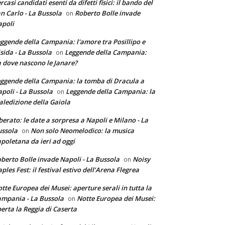
rcasi candidati esenti da difetti fisici: il bando del
n Carlo - La Bussola
Roberto Bolle invade
on
poli
ggende della Campania: l'amore tra Posillipo e
sida - La Bussola
Leggende della Campania:
on
 dove nascono le Janare?
ggende della Campania: la tomba di Dracula a
poli - La Bussola
Leggende della Campania: la
on
ledizione della Gaiola
berato: le date a sorpresa a Napoli e Milano - La
ssola
Non solo Neomelodico: la musica
on
poletana da ieri ad oggi
berto Bolle invade Napoli - La Bussola
Noisy
on
ples Fest: il festival estivo dell’Arena Flegrea
tte Europea dei Musei: aperture serali in tutta la
mpania - La Bussola
Notte Europea dei Musei:
on
erta la Reggia di Caserta