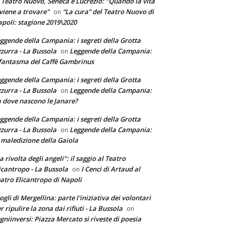
 Teatro Nuovo, Seneca e Lucrezio: "Quando la vita
 viene a trovare"
“La cura” del Teatro Nuovo di
on
poli: stagione 2019\2020
ggende della Campania: i segreti della Grotta
zurra - La Bussola
Leggende della Campania:
on
 fantasma del Caffè Gambrinus
ggende della Campania: i segreti della Grotta
zurra - La Bussola
Leggende della Campania:
on
 dove nascono le Janare?
ggende della Campania: i segreti della Grotta
zurra - La Bussola
Leggende della Campania:
on
 maledizione della Gaiola
a rivolta degli angeli": il saggio al Teatro
icantropo - La Bussola
I Cenci di Artaud al
on
atro Elicantropo di Napoli
ogli di Mergellina: parte l'iniziativa dei volontari
r ripulire la zona dai rifiuti - La Bussola
on
gniinversi: Piazza Mercato si riveste di poesia