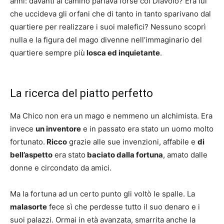
anni: davanti al camino parlava forse col Diavolo? Era lui
che uccideva gli orfani che di tanto in tanto sparivano dal
quartiere per realizzare i suoi malefici? Nessuno scoprì
nulla e la figura del mago divenne nell’immaginario del
quartiere sempre più
losca ed inquietante
.
La ricerca del piatto perfetto
Ma Chico non era un mago e nemmeno un alchimista. Era
invece
un inventore
e in passato era stato un uomo molto
fortunato.
Ricco
grazie alle sue invenzioni, affabile e
di
bell’aspetto
era stato
baciato dalla fortuna
, amato dalle
donne e circondato da amici.
Ma la fortuna ad un certo punto gli voltò le spalle. La
malasorte
fece sì che perdesse tutto il suo denaro e i
suoi palazzi. Ormai in età avanzata, smarrita anche la