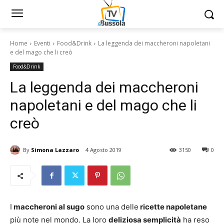
Home
Eventi
Food&Drink
La leggenda dei maccheroni napoletani
e del mago che li creò
Food&Drink
La leggenda dei maccheroni
napoletani e del mago che li
creò
By
Simona Lazzaro
4 Agosto 2019
3150
0
I
maccheroni al sugo
sono una delle
ricette napoletane
più note nel mondo. La loro
deliziosa semplicità
ha reso