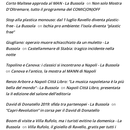
Corto Maltese approda al MAN - La Bussola
Non solo Mostra
on
D’Oltremare, tutto il programma del COMIC(ON)OFF
Stop alla plastica monouso: dal 1 luglio Ravello diventa plastic-
free - La Bussola
Ischia pro ambiente: l’isola diventa “plastic
on
free”
Giugliano: operaio muore schiacchiato da un muletto - La
Bussola
Castellammare di Stabia: tragico incidente nella
on
notte
Topolino e Canova: i classici si incontrano a Napoli - La Bussola
Canova e l’antico, la mostra al MANN di Napoli
on
Renzo Arbore a Napoli Città Libro: “La musica napoletana è la più
bella del mondo” - La Bussola
Napoli Città Libro, presentata
on
la II edizione del salone dell’editoria
David di Donatello 2019: sfida tra partenopei - La Bussola
on
“Capri-Revolution” in corsa per il David di Donatello
Boom di visite a Villa Rufolo, ma i turisti evitino la domenica - La
Bussola
Villa Rufolo, il gioiello di Ravello, gratis per tutti i
on