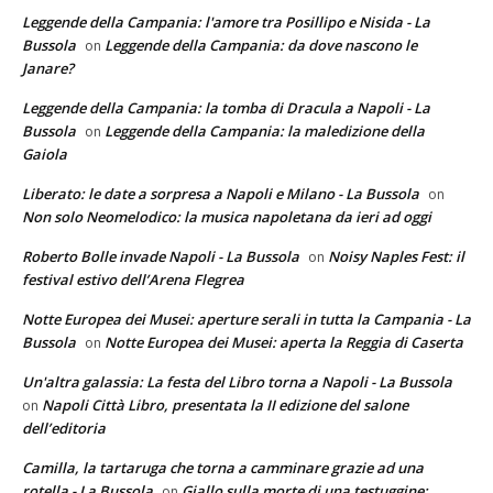
Leggende della Campania: l'amore tra Posillipo e Nisida - La
Bussola
Leggende della Campania: da dove nascono le
on
Janare?
Leggende della Campania: la tomba di Dracula a Napoli - La
Bussola
Leggende della Campania: la maledizione della
on
Gaiola
Liberato: le date a sorpresa a Napoli e Milano - La Bussola
on
Non solo Neomelodico: la musica napoletana da ieri ad oggi
Roberto Bolle invade Napoli - La Bussola
Noisy Naples Fest: il
on
festival estivo dell’Arena Flegrea
Notte Europea dei Musei: aperture serali in tutta la Campania - La
Bussola
Notte Europea dei Musei: aperta la Reggia di Caserta
on
Un'altra galassia: La festa del Libro torna a Napoli - La Bussola
Napoli Città Libro, presentata la II edizione del salone
on
dell’editoria
Camilla, la tartaruga che torna a camminare grazie ad una
rotella - La Bussola
Giallo sulla morte di una testuggine:
on