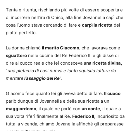
Tenta e ritenta, rischiando più volte di essere scoperta e
di incorrere nell’ira di Chico, alla fine Jovannella capì che
cosa l’uomo stava cercando di fare e
carpì la ricetta
del
piatto perfetto.
La donna chiamò
il marito Giacomo
, che lavorava come
sguattero
nelle cucine del Re Federico II, e gli disse di
dire al cuoco reale che lei conosceva
una ricetta divina,
“
una pietanza di così nuova e tanto squisita fattura da
meritare
l’assaggio del Re
“.
Giacomo fece quanto lei gli aveva detto di fare.
Il cuoco
parlò dunque di Jovannella e della sua ricetta a un
maggiordomo
, il quale ne parlò con
un conte
, il quale a
sua volta riferì finalmente al Re.
Federico II
, incuriosito da
tutta la vicenda, chiamò Jovanella affinché gli preparasse