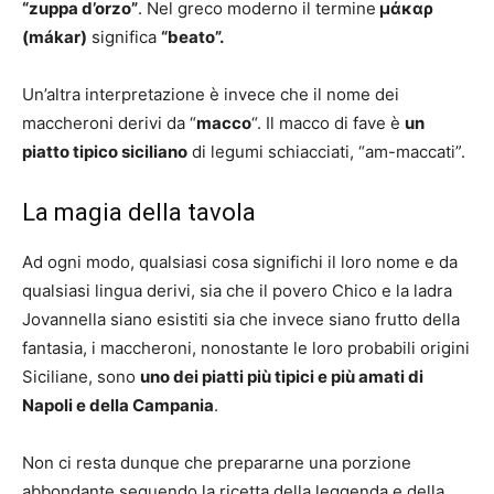
“zuppa d’orzo”
. Nel greco moderno il termine
μάκαρ
(mákar)
significa
“beato”.
Un’altra interpretazione è invece che il nome dei
maccheroni derivi da “
macco
“. Il macco di fave è
un
piatto tipico siciliano
di legumi schiacciati, “am-maccati”.
La magia della tavola
Ad ogni modo, qualsiasi cosa significhi il loro nome e da
qualsiasi lingua derivi, sia che il povero Chico e la ladra
Jovannella siano esistiti sia che invece siano frutto della
fantasia, i maccheroni, nonostante le loro probabili origini
Siciliane, sono
uno dei piatti più tipici e più amati di
Napoli e della Campania
.
Non ci resta dunque che prepararne una porzione
abbondante seguendo la ricetta della leggenda e della