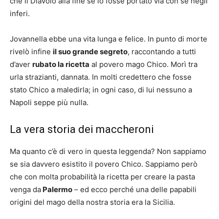
che il Diavolo alla fine se lo fosse portato via con sé negli
inferi.
Jovannella ebbe una vita lunga e felice. In punto di morte
rivelò infine
il suo grande segreto
, raccontando a tutti
d’aver
rubato la ricetta
al povero mago Chico. Morì tra
urla strazianti, dannata. In molti credettero che fosse
stato Chico a maledirla; in ogni caso, di lui nessuno a
Napoli seppe più nulla.
La vera storia dei maccheroni
Ma quanto c’è di vero in questa leggenda? Non sappiamo
se sia davvero esistito il povero Chico. Sappiamo però
che con molta probabilità la ricetta per creare la pasta
venga da
Palermo
– ed ecco perché una delle papabili
origini del mago della nostra storia era la Sicilia.