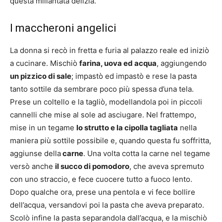
questa millantata delizia.
I maccheroni angelici
La donna si recò in fretta e furia al palazzo reale ed iniziò
a cucinare. Mischiò
farina, uova ed acqua
, aggiungendo
un pizzico di sale
; impastò ed impastò e rese la pasta
tanto sottile da sembrare poco più spessa d’una tela.
Prese un coltello e la tagliò, modellandola poi in piccoli
cannelli che mise al sole ad asciugare. Nel frattempo,
mise in un tegame
lo strutto e la cipolla tagliata
nella
maniera più sottile possibile e, quando questa fu soffritta,
aggiunse della
carne
. Una volta cotta la carne nel tegame
versò anche
il succo di pomodoro
, che aveva spremuto
con uno straccio, e fece cuocere tutto a fuoco lento.
Dopo qualche ora, prese una pentola e vi fece bollire
dell’acqua, versandovi poi la pasta che aveva preparato.
Scolò infine la pasta separandola dall’acqua, e la mischiò