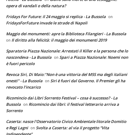
opera di vandali o della natura?
Fridays For Future: il 24 maggio si replica - La Bussola
on
FridaysForFuture invade le strade di Napoli
Maggio dei monumenti: apre la Biblioteca Filangieri - La Bussola
Il diritto alla felicità: il maggio dei monumenti 2019
on
Sparatoria Piazza Nazionale: Arrestati il Killer e la persona che lo
nascondeva - La Bussola
Spari a Piazza Nazionale: Noemi non
on
è fuori pericolo
Revoca Siri, Di Maio:"Non è una vittoria del M5S ma degli italiani
onesti" - La Bussola
Siri è fuori dal Governo. Il Premier gli ha
on
revocato l’incarico
Ricomincio dai Libri Sorrento Festival – cosa è successo? - La
Bussola
Ricomincio dai libri: il festival letterario arriva a
on
Sorrento
Caserta: nasce l'Osservatorio Civico Ambientale litorale Domitio
e Regi Lagni
Svolta a Caserta: al via il progetto “Vita
on
Indipendente”