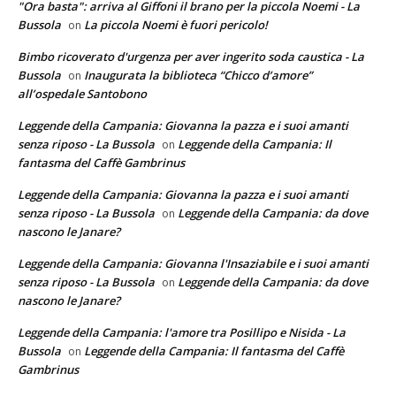
"Ora basta": arriva al Giffoni il brano per la piccola Noemi - La
Bussola
La piccola Noemi è fuori pericolo!
on
Bimbo ricoverato d'urgenza per aver ingerito soda caustica - La
Bussola
Inaugurata la biblioteca “Chicco d’amore”
on
all’ospedale Santobono
Leggende della Campania: Giovanna la pazza e i suoi amanti
senza riposo - La Bussola
Leggende della Campania: Il
on
fantasma del Caffè Gambrinus
Leggende della Campania: Giovanna la pazza e i suoi amanti
senza riposo - La Bussola
Leggende della Campania: da dove
on
nascono le Janare?
Leggende della Campania: Giovanna l'Insaziabile e i suoi amanti
senza riposo - La Bussola
Leggende della Campania: da dove
on
nascono le Janare?
Leggende della Campania: l'amore tra Posillipo e Nisida - La
Bussola
Leggende della Campania: Il fantasma del Caffè
on
Gambrinus