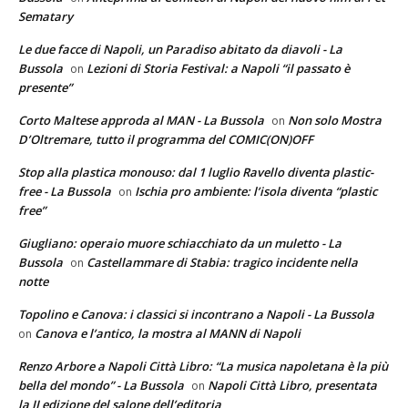
Sematary
Le due facce di Napoli, un Paradiso abitato da diavoli - La
Bussola
Lezioni di Storia Festival: a Napoli “il passato è
on
presente”
Corto Maltese approda al MAN - La Bussola
Non solo Mostra
on
D’Oltremare, tutto il programma del COMIC(ON)OFF
Stop alla plastica monouso: dal 1 luglio Ravello diventa plastic-
free - La Bussola
Ischia pro ambiente: l’isola diventa “plastic
on
free”
Giugliano: operaio muore schiacchiato da un muletto - La
Bussola
Castellammare di Stabia: tragico incidente nella
on
notte
Topolino e Canova: i classici si incontrano a Napoli - La Bussola
Canova e l’antico, la mostra al MANN di Napoli
on
Renzo Arbore a Napoli Città Libro: “La musica napoletana è la più
bella del mondo” - La Bussola
Napoli Città Libro, presentata
on
la II edizione del salone dell’editoria