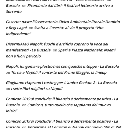
Bussola
Ricomincio dai libri: il festival letterario arriva a
on
Sorrento
Caserta: nasce l'Osservatorio Civico Ambientale litorale Domitio
e Regi Lagni
Svolta a Caserta: al via il progetto “Vita
on
Indipendente”
DisarmiAMO Napoli: fuochi d'artificio coprono la voce dei
manifestanti - La Bussola
Spari a Piazza Nazionale: Noemi
on
non è fuori pericolo
Napoli: lungomare plastic-free con qualche intoppo - La Bussola
Torna a Napoli il concerto del Primo Maggio: la lineup
on
Giugliano: riaprono i casting per L'amica Geniale 2 - La Bussola
I sette libri migliori su Napoli
on
Comicon 2019 si conclude: il bilancio è decisamente positivo - La
Bussola
Comicon, tutto quello che sappiamo del “nuovo
on
inizio”
Comicon 2019 si conclude: il bilancio è decisamente positivo - La
Bussola
Anteprima al Comicon di Napoli del nuovo film di Pet
on