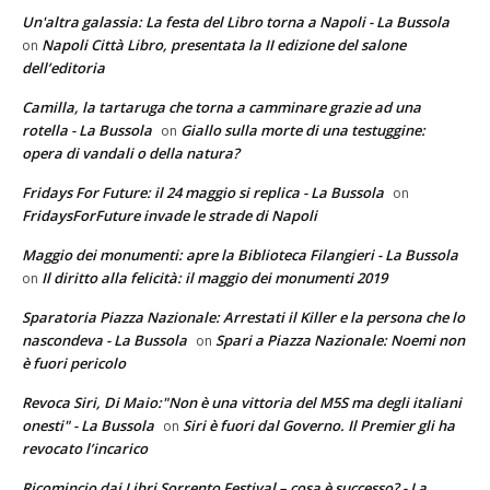
Un'altra galassia: La festa del Libro torna a Napoli - La Bussola
Napoli Città Libro, presentata la II edizione del salone
on
dell’editoria
Camilla, la tartaruga che torna a camminare grazie ad una
rotella - La Bussola
Giallo sulla morte di una testuggine:
on
opera di vandali o della natura?
Fridays For Future: il 24 maggio si replica - La Bussola
on
FridaysForFuture invade le strade di Napoli
Maggio dei monumenti: apre la Biblioteca Filangieri - La Bussola
Il diritto alla felicità: il maggio dei monumenti 2019
on
Sparatoria Piazza Nazionale: Arrestati il Killer e la persona che lo
nascondeva - La Bussola
Spari a Piazza Nazionale: Noemi non
on
è fuori pericolo
Revoca Siri, Di Maio:"Non è una vittoria del M5S ma degli italiani
onesti" - La Bussola
Siri è fuori dal Governo. Il Premier gli ha
on
revocato l’incarico
Ricomincio dai Libri Sorrento Festival – cosa è successo? - La