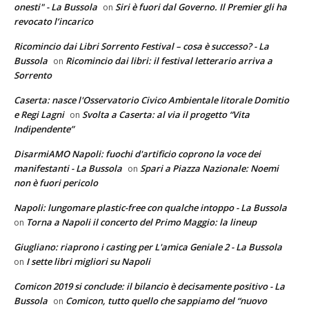
onesti" - La Bussola
Siri è fuori dal Governo. Il Premier gli ha
on
revocato l’incarico
Ricomincio dai Libri Sorrento Festival – cosa è successo? - La
Bussola
Ricomincio dai libri: il festival letterario arriva a
on
Sorrento
Caserta: nasce l'Osservatorio Civico Ambientale litorale Domitio
e Regi Lagni
Svolta a Caserta: al via il progetto “Vita
on
Indipendente”
DisarmiAMO Napoli: fuochi d'artificio coprono la voce dei
manifestanti - La Bussola
Spari a Piazza Nazionale: Noemi
on
non è fuori pericolo
Napoli: lungomare plastic-free con qualche intoppo - La Bussola
Torna a Napoli il concerto del Primo Maggio: la lineup
on
Giugliano: riaprono i casting per L'amica Geniale 2 - La Bussola
I sette libri migliori su Napoli
on
Comicon 2019 si conclude: il bilancio è decisamente positivo - La
Bussola
Comicon, tutto quello che sappiamo del “nuovo
on