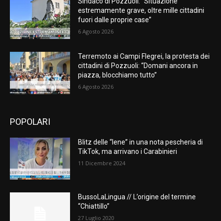
Sindaco di Pozzuoli: “Situazione
estremamente grave, oltre mille cittadini
fuori dalle proprie case”
6 Agosto 2026
Terremoto ai Campi Flegrei, la protesta dei
cittadini di Pozzuoli: “Domani ancora in
piazza, blocchiamo tutto”
6 Agosto 2026
POPOLARI
Blitz delle “Iene” in una nota pescheria di
TikTok, ma arrivano i Carabinieri
11 Dicembre 2024
BussoLaLingua // L’origine del termine
“Chiattillo”
27 Luglio 2020