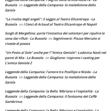
Bussola
Leggende della Campania: la maledizione della
on
Gaiola
"La rivolta degli angeli": il saggio al Teatro Elicantropo - La
Bussola
I Cenci di Artaud al Teatro Elicantropo di Napoli
on
Scogli di Mergellina: parte l'iniziativa dei volontari per ripulire la
zona dai rifiuti - La Bussola
Segniinversi: Piazza Mercato si
on
riveste di poesia
"Un Posto al Sole" anche per l’"Amica Geniale": Ludovica Nasti nei
panni di Mia - La Bussola
Giugliano: riaprono i casting per
on
L’amica Geniale 2
Leggende della Campania: l'amore tra Posillipo e Nisida - La
Bussola
Leggende della Campania: la maledizione della
on
Gaiola
Leggende della Campania: la Bella 'Mbriana e l'ospitalità - La
Bussola
Leggende della Campania: Il fantasma del Caffè
on
Gambrinus
Leggende della Campania: la Bella 'Mbriana e l'ospitalità - La