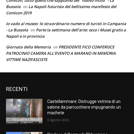
Comicon, tutto quello che sappiamo del "nuovo inizio" - La
Bussola
La Napoli futurista del bellissimo manifesto del
on
Comicon 2019
Io vado al museo: lo straordinario numero di turisti in Campania
- La Bussola
Parte la settimana dell’arte: ecco i Musei gratis a
on
Napoli e in provincia
Giornata della Memoria
PRESIDENTE FICO CONFERISCE
on
PATROCINIO CAMERA ALL’EVENTO A MARANO IN MEMORIA
VITTIME NAZIFASCISTE
RECENTI
Castellammare: Distrugge vetrina di un
salone da parrucchiere impugnando un
machete
6 Agosto 2026