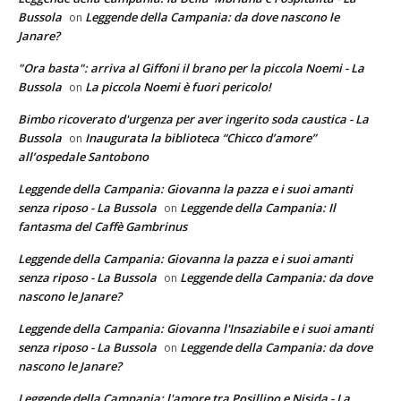
Bussola
Leggende della Campania: da dove nascono le
on
Janare?
"Ora basta": arriva al Giffoni il brano per la piccola Noemi - La
Bussola
La piccola Noemi è fuori pericolo!
on
Bimbo ricoverato d'urgenza per aver ingerito soda caustica - La
Bussola
Inaugurata la biblioteca “Chicco d’amore”
on
all’ospedale Santobono
Leggende della Campania: Giovanna la pazza e i suoi amanti
senza riposo - La Bussola
Leggende della Campania: Il
on
fantasma del Caffè Gambrinus
Leggende della Campania: Giovanna la pazza e i suoi amanti
senza riposo - La Bussola
Leggende della Campania: da dove
on
nascono le Janare?
Leggende della Campania: Giovanna l'Insaziabile e i suoi amanti
senza riposo - La Bussola
Leggende della Campania: da dove
on
nascono le Janare?
Leggende della Campania: l'amore tra Posillipo e Nisida - La