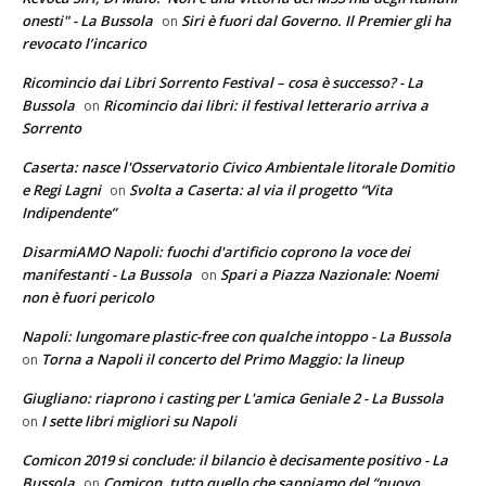
onesti" - La Bussola
Siri è fuori dal Governo. Il Premier gli ha
on
revocato l’incarico
Ricomincio dai Libri Sorrento Festival – cosa è successo? - La
Bussola
Ricomincio dai libri: il festival letterario arriva a
on
Sorrento
Caserta: nasce l'Osservatorio Civico Ambientale litorale Domitio
e Regi Lagni
Svolta a Caserta: al via il progetto “Vita
on
Indipendente”
DisarmiAMO Napoli: fuochi d'artificio coprono la voce dei
manifestanti - La Bussola
Spari a Piazza Nazionale: Noemi
on
non è fuori pericolo
Napoli: lungomare plastic-free con qualche intoppo - La Bussola
Torna a Napoli il concerto del Primo Maggio: la lineup
on
Giugliano: riaprono i casting per L'amica Geniale 2 - La Bussola
I sette libri migliori su Napoli
on
Comicon 2019 si conclude: il bilancio è decisamente positivo - La
Bussola
Comicon, tutto quello che sappiamo del “nuovo
on