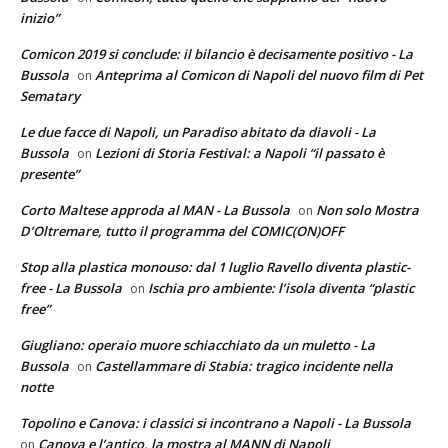
inizio”
Comicon 2019 si conclude: il bilancio è decisamente positivo - La
Bussola
Anteprima al Comicon di Napoli del nuovo film di Pet
on
Sematary
Le due facce di Napoli, un Paradiso abitato da diavoli - La
Bussola
Lezioni di Storia Festival: a Napoli “il passato è
on
presente”
Corto Maltese approda al MAN - La Bussola
Non solo Mostra
on
D’Oltremare, tutto il programma del COMIC(ON)OFF
Stop alla plastica monouso: dal 1 luglio Ravello diventa plastic-
free - La Bussola
Ischia pro ambiente: l’isola diventa “plastic
on
free”
Giugliano: operaio muore schiacchiato da un muletto - La
Bussola
Castellammare di Stabia: tragico incidente nella
on
notte
Topolino e Canova: i classici si incontrano a Napoli - La Bussola
Canova e l’antico, la mostra al MANN di Napoli
on