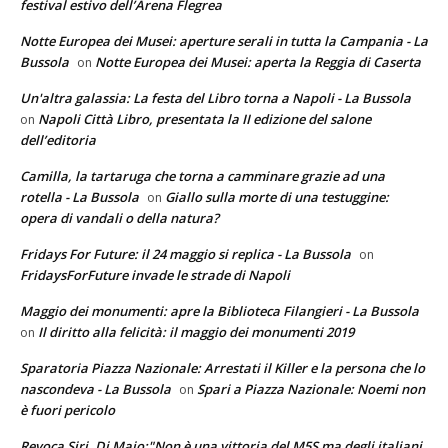
festival estivo dell’Arena Flegrea
Notte Europea dei Musei: aperture serali in tutta la Campania - La
Bussola
Notte Europea dei Musei: aperta la Reggia di Caserta
on
Un'altra galassia: La festa del Libro torna a Napoli - La Bussola
Napoli Città Libro, presentata la II edizione del salone
on
dell’editoria
Camilla, la tartaruga che torna a camminare grazie ad una
rotella - La Bussola
Giallo sulla morte di una testuggine:
on
opera di vandali o della natura?
Fridays For Future: il 24 maggio si replica - La Bussola
on
FridaysForFuture invade le strade di Napoli
Maggio dei monumenti: apre la Biblioteca Filangieri - La Bussola
Il diritto alla felicità: il maggio dei monumenti 2019
on
Sparatoria Piazza Nazionale: Arrestati il Killer e la persona che lo
nascondeva - La Bussola
Spari a Piazza Nazionale: Noemi non
on
è fuori pericolo
Revoca Siri, Di Maio:"Non è una vittoria del M5S ma degli italiani