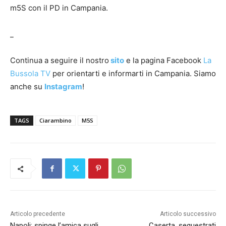
m5S con il PD in Campania.
_
Continua a seguire il nostro
sito
e la pagina Facebook
La
Bussola TV
per orientarti e informarti in Campania. Siamo
anche su
Instagram
!
TAGS
Ciarambino
M5S
Articolo precedente
Articolo successivo
Napoli: spinge l’amica sugli
Caserta, sequestrati