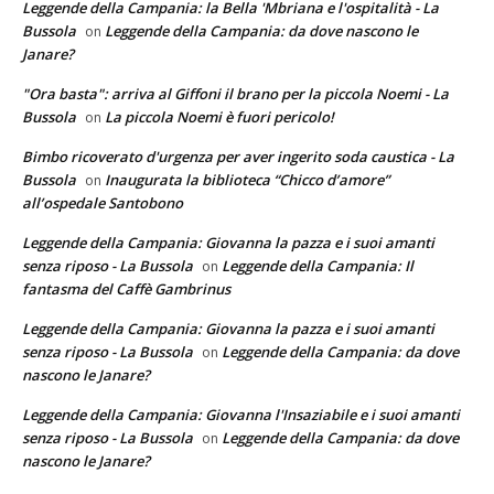
Leggende della Campania: la Bella 'Mbriana e l'ospitalità - La
Bussola
Leggende della Campania: da dove nascono le
on
Janare?
"Ora basta": arriva al Giffoni il brano per la piccola Noemi - La
Bussola
La piccola Noemi è fuori pericolo!
on
Bimbo ricoverato d'urgenza per aver ingerito soda caustica - La
Bussola
Inaugurata la biblioteca “Chicco d’amore”
on
all’ospedale Santobono
Leggende della Campania: Giovanna la pazza e i suoi amanti
senza riposo - La Bussola
Leggende della Campania: Il
on
fantasma del Caffè Gambrinus
Leggende della Campania: Giovanna la pazza e i suoi amanti
senza riposo - La Bussola
Leggende della Campania: da dove
on
nascono le Janare?
Leggende della Campania: Giovanna l'Insaziabile e i suoi amanti
senza riposo - La Bussola
Leggende della Campania: da dove
on
nascono le Janare?