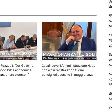
de
Go
Ri
su
fe
Ca
li
vi
Di
Politica
vo
Na
Pozzuoli: “Dal Governo
Casalnuovo: L’amministrazione Nappi
ponibilità economica.
non è più “anatra zoppa” due
Na
frastrutture e costoni”
consiglieri passano in maggioranza
- 
Ma
Gi
La
Co