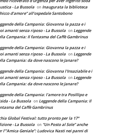
mbo ricoverato d'urgenza per aver ingerito soda
ustica - La Bussola
Inaugurata la biblioteca
on
hicco d’amore” all’ospedale Santobono
ggende della Campania: Giovanna la pazza e i
oi amanti senza riposo - La Bussola
Leggende
on
lla Campania: Il fantasma del Caffè Gambrinus
ggende della Campania: Giovanna la pazza e i
oi amanti senza riposo - La Bussola
Leggende
on
lla Campania: da dove nascono le Janare?
ggende della Campania: Giovanna l'Insaziabile e i
oi amanti senza riposo - La Bussola
Leggende
on
lla Campania: da dove nascono le Janare?
ggende della Campania: l'amore tra Posillipo e
sida - La Bussola
Leggende della Campania: Il
on
ntasma del Caffè Gambrinus
chia Global Festival: tutto pronto per la 17°
izione - La Bussola
“Un Posto al Sole” anche
on
r l’”Amica Geniale”: Ludovica Nasti nei panni di