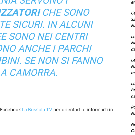
NIA SERVONO I
M
ZZATORI
CHE SONO
Ce
Sa
 SICURI. IN ALCUNI
Na
E SONO NEI CENTRI
Le
Ni
SONO ANCHE I PARCHI
da
BINI. SE NON SI FANNO
Le
Na
LA CAMORRA.
ma
Li
Bu
na
Ro
a Facebook
La Bussola TV
per orientarti e informarti in
Na
No
Ca