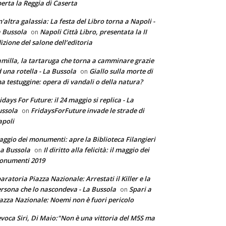
erta la Reggia di Caserta
'altra galassia: La festa del Libro torna a Napoli -
 Bussola
Napoli Città Libro, presentata la II
on
izione del salone dell’editoria
milla, la tartaruga che torna a camminare grazie
 una rotella - La Bussola
Giallo sulla morte di
on
a testuggine: opera di vandali o della natura?
idays For Future: il 24 maggio si replica - La
ssola
FridaysForFuture invade le strade di
on
poli
ggio dei monumenti: apre la Biblioteca Filangieri
La Bussola
Il diritto alla felicità: il maggio dei
on
onumenti 2019
aratoria Piazza Nazionale: Arrestati il Killer e la
rsona che lo nascondeva - La Bussola
Spari a
on
azza Nazionale: Noemi non è fuori pericolo
voca Siri, Di Maio:"Non è una vittoria del M5S ma