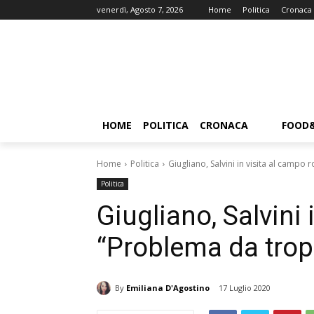
venerdì, Agosto 7, 2026
Home
Politica
Cronaca
HOME
POLITICA
CRONACA
FOOD
Home
Politica
Giugliano, Salvini in visita al campo
Politica
Giugliano, Salvini
“Problema da trop
By
Emiliana D'Agostino
17 Luglio 2020