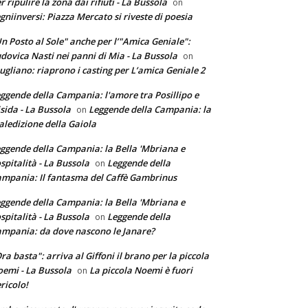
r ripulire la zona dai rifiuti - La Bussola
on
gniinversi: Piazza Mercato si riveste di poesia
n Posto al Sole" anche per l’"Amica Geniale":
dovica Nasti nei panni di Mia - La Bussola
on
ugliano: riaprono i casting per L’amica Geniale 2
ggende della Campania: l'amore tra Posillipo e
sida - La Bussola
Leggende della Campania: la
on
ledizione della Gaiola
ggende della Campania: la Bella 'Mbriana e
ospitalità - La Bussola
Leggende della
on
mpania: Il fantasma del Caffè Gambrinus
ggende della Campania: la Bella 'Mbriana e
ospitalità - La Bussola
Leggende della
on
mpania: da dove nascono le Janare?
ra basta": arriva al Giffoni il brano per la piccola
emi - La Bussola
La piccola Noemi è fuori
on
ricolo!