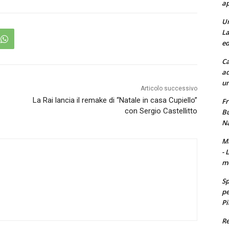
ap
Un
La
ed
Ca
ad
un
Articolo successivo
La Rai lancia il remake di “Natale in casa Cupiello”
Fr
con Sergio Castellitto
Bu
Na
Ma
- 
m
Sp
pe
Pi
Re