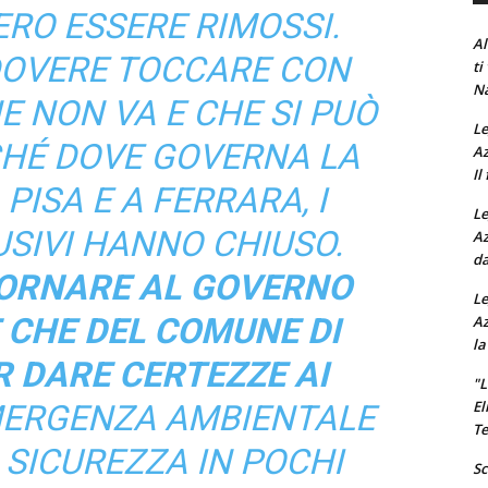
RO ESSERE RIMOSSI.
Al
DOVERE TOCCARE CON
ti
Na
 NON VA E CHE SI PUÒ
Le
CHÉ DOVE GOVERNA LA
Az
Il
PISA E A FERRARA, I
Le
SIVI HANNO CHIUSO.
Az
da
 TORNARE AL GOVERNO
Le
 CHE DEL COMUNE DI
Az
la
R DARE CERTEZZE AI
"L
El
EMERGENZA AMBIENTALE
Te
 SICUREZZA IN POCHI
Sc