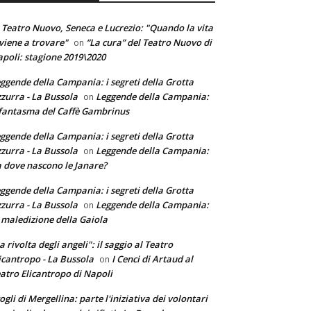
 Teatro Nuovo, Seneca e Lucrezio: "Quando la vita
 viene a trovare"
“La cura” del Teatro Nuovo di
on
poli: stagione 2019\2020
ggende della Campania: i segreti della Grotta
zurra - La Bussola
Leggende della Campania:
on
 fantasma del Caffè Gambrinus
ggende della Campania: i segreti della Grotta
zurra - La Bussola
Leggende della Campania:
on
 dove nascono le Janare?
ggende della Campania: i segreti della Grotta
zurra - La Bussola
Leggende della Campania:
on
 maledizione della Gaiola
a rivolta degli angeli": il saggio al Teatro
icantropo - La Bussola
I Cenci di Artaud al
on
atro Elicantropo di Napoli
ogli di Mergellina: parte l'iniziativa dei volontari