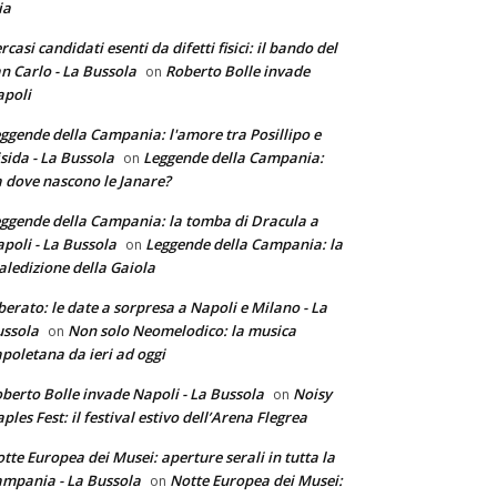
ia
rcasi candidati esenti da difetti fisici: il bando del
n Carlo - La Bussola
Roberto Bolle invade
on
poli
ggende della Campania: l'amore tra Posillipo e
sida - La Bussola
Leggende della Campania:
on
 dove nascono le Janare?
ggende della Campania: la tomba di Dracula a
poli - La Bussola
Leggende della Campania: la
on
ledizione della Gaiola
berato: le date a sorpresa a Napoli e Milano - La
ssola
Non solo Neomelodico: la musica
on
poletana da ieri ad oggi
berto Bolle invade Napoli - La Bussola
Noisy
on
ples Fest: il festival estivo dell’Arena Flegrea
tte Europea dei Musei: aperture serali in tutta la
mpania - La Bussola
Notte Europea dei Musei:
on