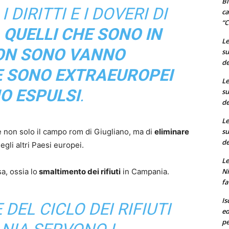
Bi
 DIRITTI E I DOVERI DI
ca
“C
,
QUELLI CHE SONO IN
Le
ON SONO VANNO
su
de
E SONO EXTRAEUROPEI
Le
O ESPULSI
.
su
de
Le
su
re non solo il campo rom di Giugliano, ma di
eliminare
de
li altri Paesi europei.
Le
Ni
a, ossia lo
smaltimento dei rifiuti
in Campania.
fa
Is
DEL CICLO DEI RIFIUTI
ed
pe