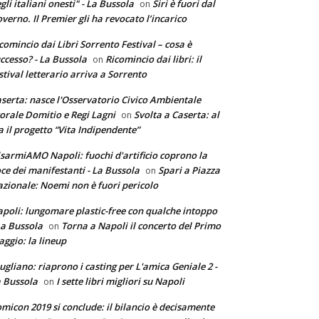
gli italiani onesti" - La Bussola
Siri è fuori dal
on
verno. Il Premier gli ha revocato l’incarico
comincio dai Libri Sorrento Festival – cosa è
ccesso? - La Bussola
Ricomincio dai libri: il
on
stival letterario arriva a Sorrento
serta: nasce l'Osservatorio Civico Ambientale
torale Domitio e Regi Lagni
Svolta a Caserta: al
on
a il progetto “Vita Indipendente”
sarmiAMO Napoli: fuochi d'artificio coprono la
ce dei manifestanti - La Bussola
Spari a Piazza
on
zionale: Noemi non è fuori pericolo
poli: lungomare plastic-free con qualche intoppo
La Bussola
Torna a Napoli il concerto del Primo
on
ggio: la lineup
ugliano: riaprono i casting per L'amica Geniale 2 -
 Bussola
I sette libri migliori su Napoli
on
micon 2019 si conclude: il bilancio è decisamente