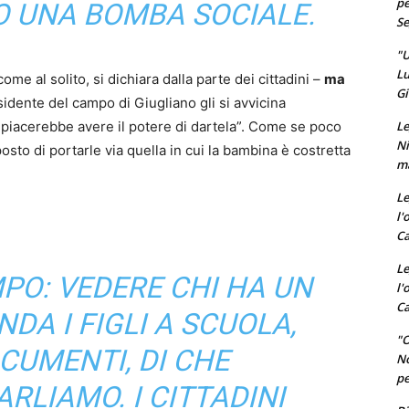
pe
O UNA BOMBA SOCIALE.
Se
"U
Lu
me al solito, si dichiara dalla parte dei cittadini –
ma
Gi
sidente del campo di Giugliano gli si avvicina
Le
 piacerebbe avere il potere di dartela”. Come se poco
Ni
sto di portarle via quella in cui la bambina è costretta
ma
Le
l'
Ca
Le
PO: VEDERE CHI HA UN
l'
Ca
DA I FIGLI A SCUOLA,
"O
OCUMENTI, DI CHE
No
pe
RLIAMO. I CITTADINI