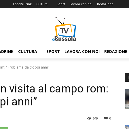
Food&Drink
Cultura
Sport
Lavora con noi
Redazione
&DRINK
CULTURA
SPORT
LAVORA CON NOI
REDAZIONE
 rom: "Problema da troppi anni"
 in visita al campo rom:
pi anni”
649
0