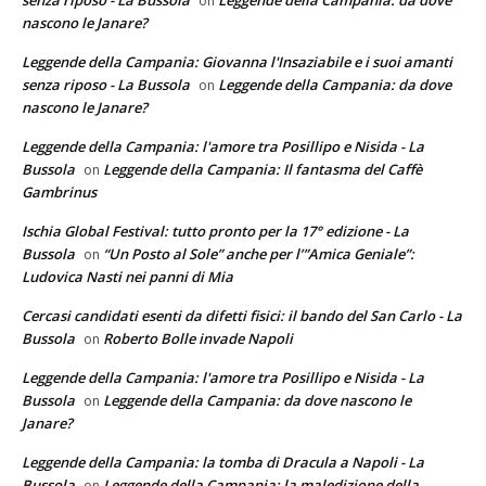
senza riposo - La Bussola
Leggende della Campania: da dove
on
nascono le Janare?
Leggende della Campania: Giovanna l'Insaziabile e i suoi amanti
senza riposo - La Bussola
Leggende della Campania: da dove
on
nascono le Janare?
Leggende della Campania: l'amore tra Posillipo e Nisida - La
Bussola
Leggende della Campania: Il fantasma del Caffè
on
Gambrinus
Ischia Global Festival: tutto pronto per la 17° edizione - La
Bussola
“Un Posto al Sole” anche per l’”Amica Geniale”:
on
Ludovica Nasti nei panni di Mia
Cercasi candidati esenti da difetti fisici: il bando del San Carlo - La
Bussola
Roberto Bolle invade Napoli
on
Leggende della Campania: l'amore tra Posillipo e Nisida - La
Bussola
Leggende della Campania: da dove nascono le
on
Janare?
Leggende della Campania: la tomba di Dracula a Napoli - La
Bussola
Leggende della Campania: la maledizione della
on