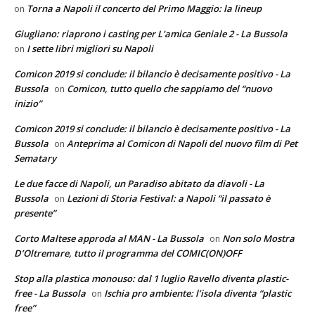
Torna a Napoli il concerto del Primo Maggio: la lineup
on
Giugliano: riaprono i casting per L'amica Geniale 2 - La Bussola
I sette libri migliori su Napoli
on
Comicon 2019 si conclude: il bilancio è decisamente positivo - La
Bussola
Comicon, tutto quello che sappiamo del “nuovo
on
inizio”
Comicon 2019 si conclude: il bilancio è decisamente positivo - La
Bussola
Anteprima al Comicon di Napoli del nuovo film di Pet
on
Sematary
Le due facce di Napoli, un Paradiso abitato da diavoli - La
Bussola
Lezioni di Storia Festival: a Napoli “il passato è
on
presente”
Corto Maltese approda al MAN - La Bussola
Non solo Mostra
on
D’Oltremare, tutto il programma del COMIC(ON)OFF
Stop alla plastica monouso: dal 1 luglio Ravello diventa plastic-
free - La Bussola
Ischia pro ambiente: l’isola diventa “plastic
on
free”