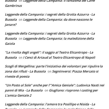
Bussola
Leggende della Campania: Il fantasma del Caffè
on
Gambrinus
Leggende della Campania: i segreti della Grotta Azzurra - La
Bussola
Leggende della Campania: da dove nascono le
on
Janare?
Leggende della Campania: i segreti della Grotta Azzurra - La
Bussola
Leggende della Campania: la maledizione della
on
Gaiola
"La rivolta degli angeli": il saggio al Teatro Elicantropo - La
Bussola
I Cenci di Artaud al Teatro Elicantropo di Napoli
on
Scogli di Mergellina: parte l'iniziativa dei volontari per ripulire la
zona dai rifiuti - La Bussola
Segniinversi: Piazza Mercato si
on
riveste di poesia
"Un Posto al Sole" anche per l’"Amica Geniale": Ludovica Nasti nei
panni di Mia - La Bussola
Giugliano: riaprono i casting per
on
L’amica Geniale 2
Leggende della Campania: l'amore tra Posillipo e Nisida - La