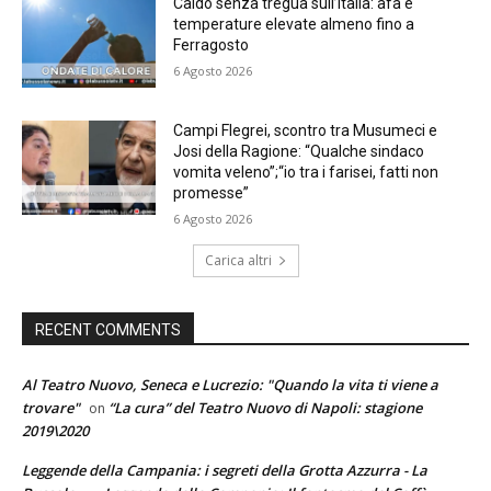
Caldo senza tregua sull’Italia: afa e
temperature elevate almeno fino a
Ferragosto
6 Agosto 2026
Campi Flegrei, scontro tra Musumeci e
Josi della Ragione: “Qualche sindaco
vomita veleno”;“io tra i farisei, fatti non
promesse”
6 Agosto 2026
Carica altri
RECENT COMMENTS
Al Teatro Nuovo, Seneca e Lucrezio: "Quando la vita ti viene a
trovare"
“La cura” del Teatro Nuovo di Napoli: stagione
on
2019\2020
Leggende della Campania: i segreti della Grotta Azzurra - La