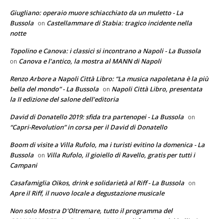
Giugliano: operaio muore schiacchiato da un muletto - La
Bussola
Castellammare di Stabia: tragico incidente nella
on
notte
Topolino e Canova: i classici si incontrano a Napoli - La Bussola
Canova e l’antico, la mostra al MANN di Napoli
on
Renzo Arbore a Napoli Città Libro: “La musica napoletana è la più
bella del mondo” - La Bussola
Napoli Città Libro, presentata
on
la II edizione del salone dell’editoria
David di Donatello 2019: sfida tra partenopei - La Bussola
on
“Capri-Revolution” in corsa per il David di Donatello
Boom di visite a Villa Rufolo, ma i turisti evitino la domenica - La
Bussola
Villa Rufolo, il gioiello di Ravello, gratis per tutti i
on
Campani
Casafamiglia Oikos, drink e solidarietà al Riff - La Bussola
on
Apre il Riff, il nuovo locale a degustazione musicale
Non solo Mostra D'Oltremare, tutto il programma del