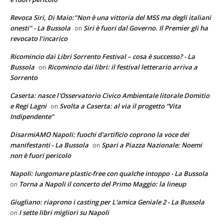
Revoca Siri, Di Maio:"Non è una vittoria del M5S ma degli italiani
onesti" - La Bussola
Siri è fuori dal Governo. Il Premier gli ha
on
revocato l’incarico
Ricomincio dai Libri Sorrento Festival – cosa è successo? - La
Bussola
Ricomincio dai libri: il festival letterario arriva a
on
Sorrento
Caserta: nasce l'Osservatorio Civico Ambientale litorale Domitio
e Regi Lagni
Svolta a Caserta: al via il progetto “Vita
on
Indipendente”
DisarmiAMO Napoli: fuochi d'artificio coprono la voce dei
manifestanti - La Bussola
Spari a Piazza Nazionale: Noemi
on
non è fuori pericolo
Napoli: lungomare plastic-free con qualche intoppo - La Bussola
Torna a Napoli il concerto del Primo Maggio: la lineup
on
Giugliano: riaprono i casting per L'amica Geniale 2 - La Bussola
I sette libri migliori su Napoli
on