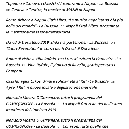
Topolino e Canova: i classici si incontrano a Napoli - La Bussola
Canova e l’antico, la mostra al MANN di Napoli
on
Renzo Arbore a Napoli Città Libro: “La musica napoletana è la più
bella del mondo” - La Bussola
Napoli Città Libro, presentata
on
la II edizione del salone dell’editoria
David di Donatello 2019: sfida tra partenopei - La Bussola
on
“Capri-Revolution” in corsa per il David di Donatello
Boom di visite a Villa Rufolo, ma i turisti evitino la domenica - La
Bussola
Villa Rufolo, il gioiello di Ravello, gratis per tutti i
on
Campani
Casafamiglia Oikos, drink e solidarietà al Riff - La Bussola
on
Apre il Riff, il nuovo locale a degustazione musicale
Non solo Mostra D'Oltremare, tutto il programma del
COMIC(ON)OFF - La Bussola
La Napoli futurista del bellissimo
on
manifesto del Comicon 2019
Non solo Mostra D'Oltremare, tutto il programma del
COMIC(ON)OFF - La Bussola
Comicon, tutto quello che
on