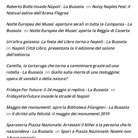
Roberto Bolle invade Napoli - La Bussola
Noisy Naples Fest: il
on
festival estivo dell’Arena Flegrea
Notte Europea dei Musei: aperture serali in tutta la Campania - La
Bussola
Notte Europea dei Musei: aperta la Reggia di Caserta
on
Un'altra galassia: La festa del Libro torna a Napoli - La Bussola
Napoli Città Libro, presentata la II edizione del salone
on
dell’editoria
Camilla, la tartaruga che torna a camminare grazie ad una
rotella - La Bussola
Giallo sulla morte di una testuggine:
on
opera di vandali o della natura?
Fridays For Future: il 24 maggio si replica - La Bussola
on
FridaysForFuture invade le strade di Napoli
Maggio dei monumenti: apre la Biblioteca Filangieri - La Bussola
Il diritto alla felicità: il maggio dei monumenti 2019
on
Sparatoria Piazza Nazionale: Arrestati il Killer e la persona che lo
nascondeva - La Bussola
Spari a Piazza Nazionale: Noemi non
on
è fuori pericolo