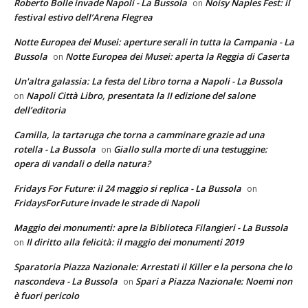
Roberto Bolle invade Napoli - La Bussola
Noisy Naples Fest: il
on
festival estivo dell’Arena Flegrea
Notte Europea dei Musei: aperture serali in tutta la Campania - La
Bussola
Notte Europea dei Musei: aperta la Reggia di Caserta
on
Un'altra galassia: La festa del Libro torna a Napoli - La Bussola
Napoli Città Libro, presentata la II edizione del salone
on
dell’editoria
Camilla, la tartaruga che torna a camminare grazie ad una
rotella - La Bussola
Giallo sulla morte di una testuggine:
on
opera di vandali o della natura?
Fridays For Future: il 24 maggio si replica - La Bussola
on
FridaysForFuture invade le strade di Napoli
Maggio dei monumenti: apre la Biblioteca Filangieri - La Bussola
Il diritto alla felicità: il maggio dei monumenti 2019
on
Sparatoria Piazza Nazionale: Arrestati il Killer e la persona che lo
nascondeva - La Bussola
Spari a Piazza Nazionale: Noemi non
on
è fuori pericolo