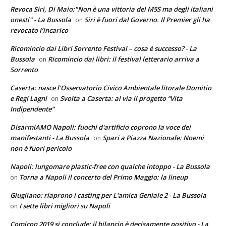
Revoca Siri, Di Maio:"Non è una vittoria del M5S ma degli italiani
onesti" - La Bussola
Siri è fuori dal Governo. Il Premier gli ha
on
revocato l’incarico
Ricomincio dai Libri Sorrento Festival – cosa è successo? - La
Bussola
Ricomincio dai libri: il festival letterario arriva a
on
Sorrento
Caserta: nasce l'Osservatorio Civico Ambientale litorale Domitio
e Regi Lagni
Svolta a Caserta: al via il progetto “Vita
on
Indipendente”
DisarmiAMO Napoli: fuochi d'artificio coprono la voce dei
manifestanti - La Bussola
Spari a Piazza Nazionale: Noemi
on
non è fuori pericolo
Napoli: lungomare plastic-free con qualche intoppo - La Bussola
Torna a Napoli il concerto del Primo Maggio: la lineup
on
Giugliano: riaprono i casting per L'amica Geniale 2 - La Bussola
I sette libri migliori su Napoli
on
Comicon 2019 si conclude: il bilancio è decisamente positivo - La