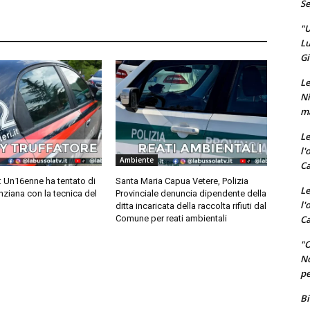
Se
"U
Lu
Gi
Le
Ni
ma
Le
l'
Ambiente
Ca
: Un16enne ha tentato di
Santa Maria Capua Vetere, Polizia
Le
anziana con la tecnica del
Provinciale denuncia dipendente della
l'
ditta incaricata della raccolta rifiuti dal
Ca
Comune per reati ambientali
"O
No
pe
Bi