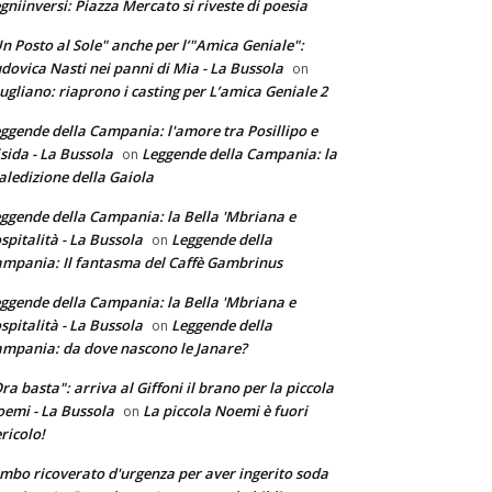
gniinversi: Piazza Mercato si riveste di poesia
n Posto al Sole" anche per l’"Amica Geniale":
dovica Nasti nei panni di Mia - La Bussola
on
ugliano: riaprono i casting per L’amica Geniale 2
ggende della Campania: l'amore tra Posillipo e
sida - La Bussola
Leggende della Campania: la
on
ledizione della Gaiola
ggende della Campania: la Bella 'Mbriana e
ospitalità - La Bussola
Leggende della
on
mpania: Il fantasma del Caffè Gambrinus
ggende della Campania: la Bella 'Mbriana e
ospitalità - La Bussola
Leggende della
on
mpania: da dove nascono le Janare?
ra basta": arriva al Giffoni il brano per la piccola
emi - La Bussola
La piccola Noemi è fuori
on
ricolo!
mbo ricoverato d'urgenza per aver ingerito soda