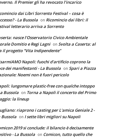
verno. Il Premier gli ha revocato l’incarico
comincio dai Libri Sorrento Festival – cosa è
ccesso? - La Bussola
Ricomincio dai libri: il
on
stival letterario arriva a Sorrento
serta: nasce l'Osservatorio Civico Ambientale
torale Domitio e Regi Lagni
Svolta a Caserta: al
on
a il progetto “Vita Indipendente”
sarmiAMO Napoli: fuochi d'artificio coprono la
ce dei manifestanti - La Bussola
Spari a Piazza
on
zionale: Noemi non è fuori pericolo
poli: lungomare plastic-free con qualche intoppo
La Bussola
Torna a Napoli il concerto del Primo
on
ggio: la lineup
ugliano: riaprono i casting per L'amica Geniale 2 -
 Bussola
I sette libri migliori su Napoli
on
micon 2019 si conclude: il bilancio è decisamente
sitivo - La Bussola
Comicon, tutto quello che
on