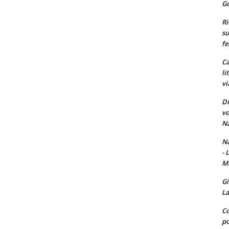
Go
Ri
su
fe
Ca
li
vi
Di
vo
Na
Na
- 
Ma
Gi
La
Co
po