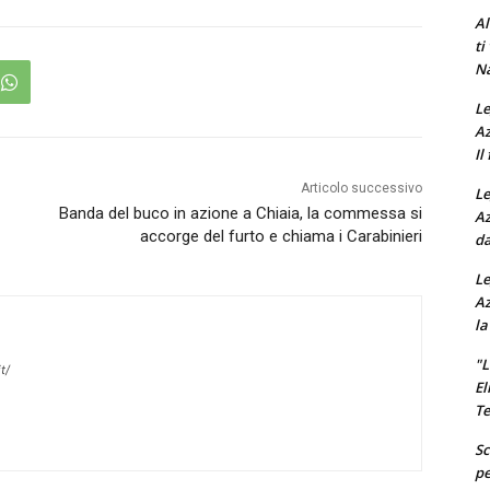
Al
ti
Na
Le
Az
Il
Articolo successivo
Le
Banda del buco in azione a Chiaia, la commessa si
Az
accorge del furto e chiama i Carabinieri
da
Le
Az
la
"L
t/
El
Te
Sc
pe