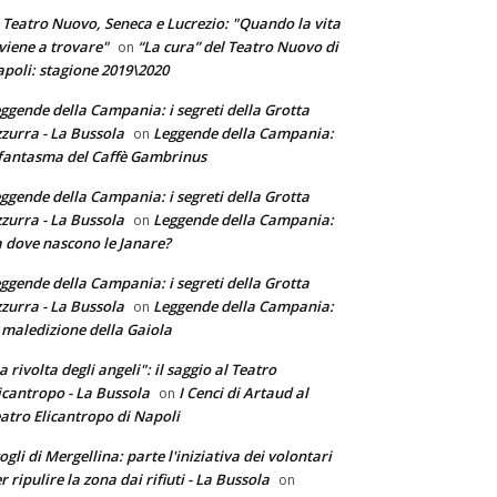
 Teatro Nuovo, Seneca e Lucrezio: "Quando la vita
 viene a trovare"
“La cura” del Teatro Nuovo di
on
poli: stagione 2019\2020
ggende della Campania: i segreti della Grotta
zurra - La Bussola
Leggende della Campania:
on
 fantasma del Caffè Gambrinus
ggende della Campania: i segreti della Grotta
zurra - La Bussola
Leggende della Campania:
on
 dove nascono le Janare?
ggende della Campania: i segreti della Grotta
zurra - La Bussola
Leggende della Campania:
on
 maledizione della Gaiola
a rivolta degli angeli": il saggio al Teatro
icantropo - La Bussola
I Cenci di Artaud al
on
atro Elicantropo di Napoli
ogli di Mergellina: parte l'iniziativa dei volontari
r ripulire la zona dai rifiuti - La Bussola
on