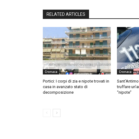
RELATED ARTICLES
Cronaca
Cronaca
Portici: I corpi di zia e nipote trovati in
Sant’Antimo
casa in avanzato stato di
truffare un’
decomposizione
“nipote”