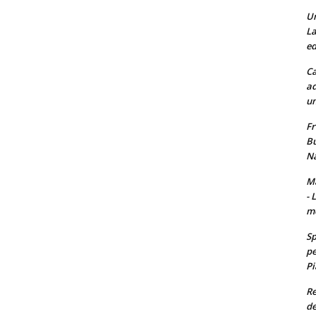
Un
La
ed
Ca
ad
un
Fr
Bu
Na
Ma
- 
m
Sp
pe
Pi
Re
de