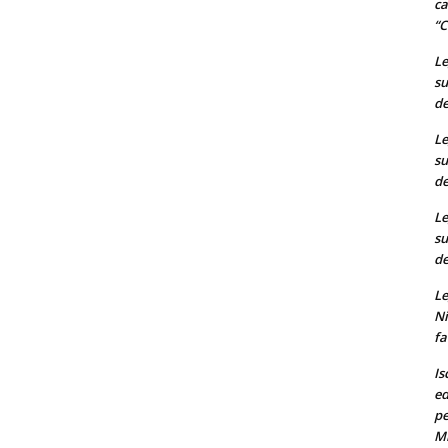
ca
“C
Le
su
de
Le
su
de
Le
su
de
Le
Ni
fa
Is
ed
pe
M