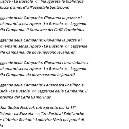
ustica - La Bussola
Inaugurata la biblioteca
on
hicco d’amore” all’ospedale Santobono
ggende della Campania: Giovanna la pazza e i
oi amanti senza riposo - La Bussola
Leggende
on
lla Campania: Il fantasma del Caffè Gambrinus
ggende della Campania: Giovanna la pazza e i
oi amanti senza riposo - La Bussola
Leggende
on
lla Campania: da dove nascono le Janare?
ggende della Campania: Giovanna l'Insaziabile e i
oi amanti senza riposo - La Bussola
Leggende
on
lla Campania: da dove nascono le Janare?
ggende della Campania: l'amore tra Posillipo e
sida - La Bussola
Leggende della Campania: Il
on
ntasma del Caffè Gambrinus
chia Global Festival: tutto pronto per la 17°
izione - La Bussola
“Un Posto al Sole” anche
on
r l’”Amica Geniale”: Ludovica Nasti nei panni di
ia