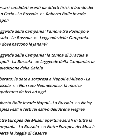
rcasi candidati esenti da difetti fisici: il bando del
n Carlo - La Bussola
Roberto Bolle invade
on
poli
ggende della Campania: l'amore tra Posillipo e
sida - La Bussola
Leggende della Campania:
on
 dove nascono le Janare?
ggende della Campania: la tomba di Dracula a
poli - La Bussola
Leggende della Campania: la
on
ledizione della Gaiola
berato: le date a sorpresa a Napoli e Milano - La
ssola
Non solo Neomelodico: la musica
on
poletana da ieri ad oggi
berto Bolle invade Napoli - La Bussola
Noisy
on
ples Fest: il festival estivo dell’Arena Flegrea
tte Europea dei Musei: aperture serali in tutta la
mpania - La Bussola
Notte Europea dei Musei:
on
erta la Reggia di Caserta