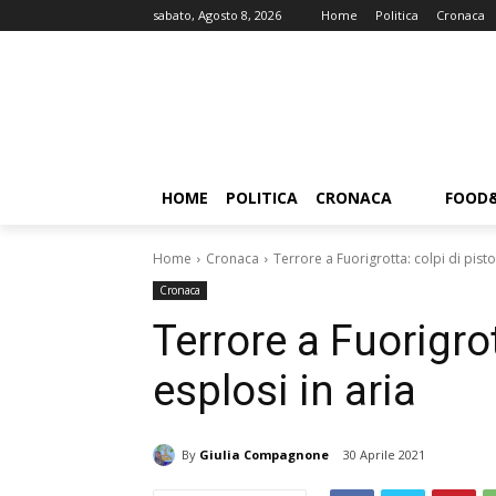
sabato, Agosto 8, 2026
Home
Politica
Cronaca
HOME
POLITICA
CRONACA
FOOD
Home
Cronaca
Terrore a Fuorigrotta: colpi di pisto
Cronaca
Terrore a Fuorigrot
esplosi in aria
By
Giulia Compagnone
30 Aprile 2021