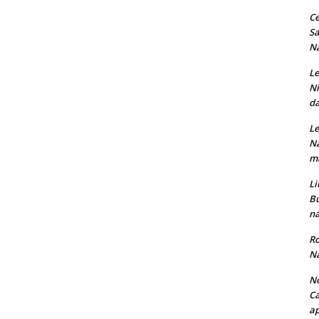
Ce
Sa
Na
Le
Ni
da
Le
Na
ma
Li
Bu
na
Ro
Na
No
Ca
ap