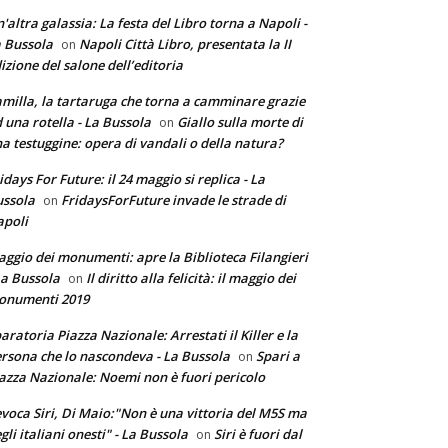
'altra galassia: La festa del Libro torna a Napoli -
 Bussola
Napoli Città Libro, presentata la II
on
izione del salone dell’editoria
milla, la tartaruga che torna a camminare grazie
 una rotella - La Bussola
Giallo sulla morte di
on
a testuggine: opera di vandali o della natura?
idays For Future: il 24 maggio si replica - La
ssola
FridaysForFuture invade le strade di
on
poli
ggio dei monumenti: apre la Biblioteca Filangieri
La Bussola
Il diritto alla felicità: il maggio dei
on
onumenti 2019
aratoria Piazza Nazionale: Arrestati il Killer e la
rsona che lo nascondeva - La Bussola
Spari a
on
azza Nazionale: Noemi non è fuori pericolo
voca Siri, Di Maio:"Non è una vittoria del M5S ma
gli italiani onesti" - La Bussola
Siri è fuori dal
on