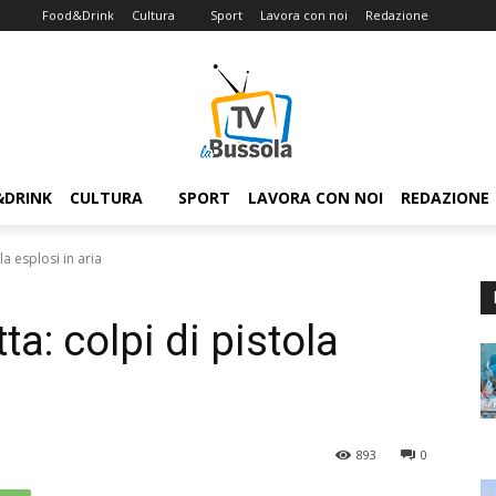
Food&Drink
Cultura
Sport
Lavora con noi
Redazione
&DRINK
CULTURA
SPORT
LAVORA CON NOI
REDAZIONE
la esplosi in aria
ta: colpi di pistola
893
0