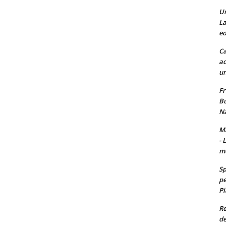
Un
La
ed
Ca
ad
un
Fr
Bu
Na
Ma
- 
m
Sp
pe
Pi
Re
de