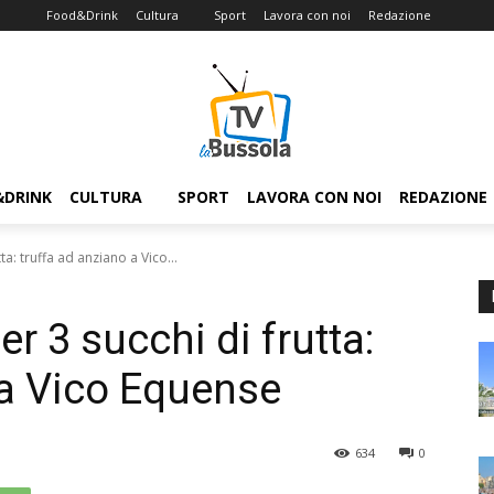
Food&Drink
Cultura
Sport
Lavora con noi
Redazione
&DRINK
CULTURA
SPORT
LAVORA CON NOI
REDAZIONE
a: truffa ad anziano a Vico...
r 3 succhi di frutta:
 a Vico Equense
634
0