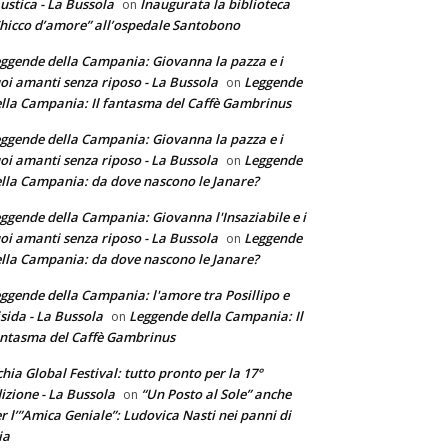
ustica - La Bussola
Inaugurata la biblioteca
on
hicco d’amore” all’ospedale Santobono
ggende della Campania: Giovanna la pazza e i
oi amanti senza riposo - La Bussola
Leggende
on
lla Campania: Il fantasma del Caffè Gambrinus
ggende della Campania: Giovanna la pazza e i
oi amanti senza riposo - La Bussola
Leggende
on
lla Campania: da dove nascono le Janare?
ggende della Campania: Giovanna l'Insaziabile e i
oi amanti senza riposo - La Bussola
Leggende
on
lla Campania: da dove nascono le Janare?
ggende della Campania: l'amore tra Posillipo e
sida - La Bussola
Leggende della Campania: Il
on
ntasma del Caffè Gambrinus
chia Global Festival: tutto pronto per la 17°
izione - La Bussola
“Un Posto al Sole” anche
on
r l’”Amica Geniale”: Ludovica Nasti nei panni di
ia