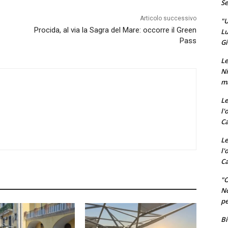
Se
Articolo successivo
"U
Procida, al via la Sagra del Mare: occorre il Green
Lu
Pass
Gi
Le
Ni
ma
Le
l'
Ca
Le
l'
Ca
"O
No
pe
Bi