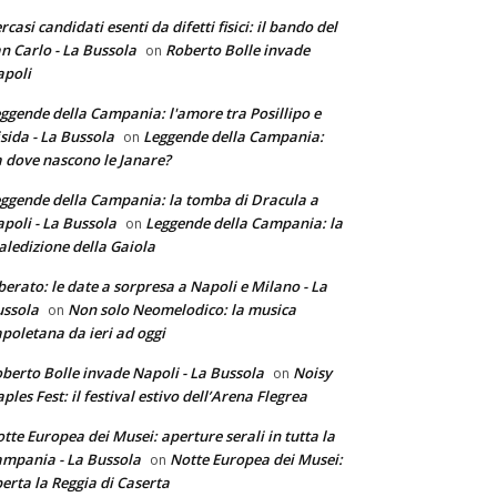
rcasi candidati esenti da difetti fisici: il bando del
n Carlo - La Bussola
Roberto Bolle invade
on
poli
ggende della Campania: l'amore tra Posillipo e
sida - La Bussola
Leggende della Campania:
on
 dove nascono le Janare?
ggende della Campania: la tomba di Dracula a
poli - La Bussola
Leggende della Campania: la
on
ledizione della Gaiola
berato: le date a sorpresa a Napoli e Milano - La
ssola
Non solo Neomelodico: la musica
on
poletana da ieri ad oggi
berto Bolle invade Napoli - La Bussola
Noisy
on
ples Fest: il festival estivo dell’Arena Flegrea
tte Europea dei Musei: aperture serali in tutta la
mpania - La Bussola
Notte Europea dei Musei:
on
erta la Reggia di Caserta