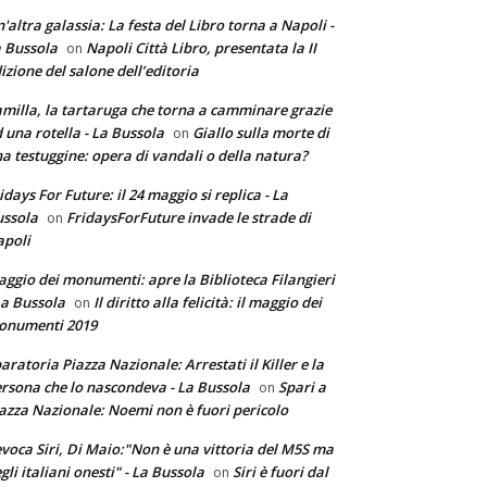
'altra galassia: La festa del Libro torna a Napoli -
 Bussola
Napoli Città Libro, presentata la II
on
izione del salone dell’editoria
milla, la tartaruga che torna a camminare grazie
 una rotella - La Bussola
Giallo sulla morte di
on
a testuggine: opera di vandali o della natura?
idays For Future: il 24 maggio si replica - La
ssola
FridaysForFuture invade le strade di
on
poli
ggio dei monumenti: apre la Biblioteca Filangieri
La Bussola
Il diritto alla felicità: il maggio dei
on
onumenti 2019
aratoria Piazza Nazionale: Arrestati il Killer e la
rsona che lo nascondeva - La Bussola
Spari a
on
azza Nazionale: Noemi non è fuori pericolo
voca Siri, Di Maio:"Non è una vittoria del M5S ma
gli italiani onesti" - La Bussola
Siri è fuori dal
on