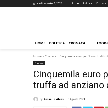
giovedì, Agosto 6, 2026
Home
Politica
Cronaca
HOME
POLITICA
CRONACA
FOOD
Home
Cronaca
Cinquemila euro per 3 succhi di frutt
Cronaca
Cinquemila euro pe
truffa ad anziano
By
Rossella Alessi
5 Agosto 2021