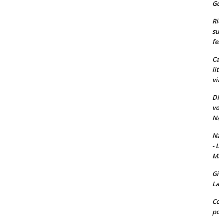
Go
Ri
su
fe
Ca
li
vi
Di
vo
Na
Na
- 
Ma
Gi
La
Co
po