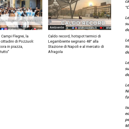
ca
“C
Le
su
Ambiente
de
 Campi Flegrei, la
Caldo record, hotspot termici di
Le
cittadini di Pozzuoli:
Legambiente segnano 48° alla
su
ora in piazza,
Stazione di Napoli e al mercato di
de
tutto”
Afragola
Le
su
de
Le
Ni
fa
Is
ed
pe
M