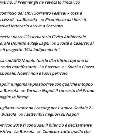
verno. Il Premier gli ha revocato l’incarico
comincio dai Libri Sorrento Festival – cosa è
ccesso? - La Bussola
Ricomincio dai libri: il
on
stival letterario arriva a Sorrento
serta: nasce l'Osservatorio Civico Ambientale
torale Domitio e Regi Lagni
Svolta a Caserta: al
on
a il progetto “Vita Indipendente”
sarmiAMO Napoli: fuochi d'artificio coprono la
ce dei manifestanti - La Bussola
Spari a Piazza
on
zionale: Noemi non è fuori pericolo
poli: lungomare plastic-free con qualche intoppo
La Bussola
Torna a Napoli il concerto del Primo
on
ggio: la lineup
ugliano: riaprono i casting per L'amica Geniale 2 -
 Bussola
I sette libri migliori su Napoli
on
micon 2019 si conclude: il bilancio è decisamente
sitivo - La Bussola
Comicon, tutto quello che
on