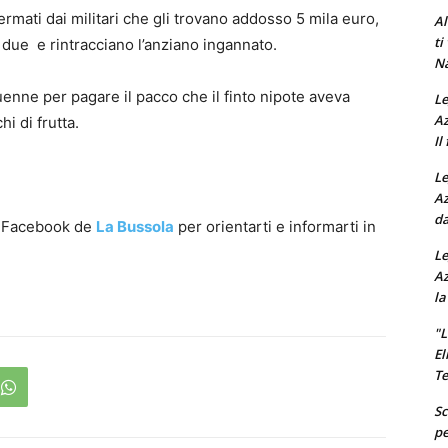
ati dai militari che gli trovano addosso 5 mila euro,
Al
ti
due e rintracciano l’anziano ingannato.
Na
uenne per pagare il pacco che il finto nipote aveva
Le
Az
i di frutta.
Il
Le
Az
da
a Facebook de
La Bussola
per orientarti e informarti in
Le
Az
la
"L
El
Te
Sc
pe