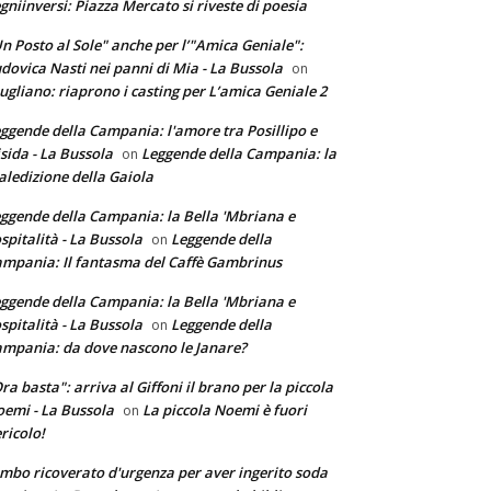
gniinversi: Piazza Mercato si riveste di poesia
n Posto al Sole" anche per l’"Amica Geniale":
dovica Nasti nei panni di Mia - La Bussola
on
ugliano: riaprono i casting per L’amica Geniale 2
ggende della Campania: l'amore tra Posillipo e
sida - La Bussola
Leggende della Campania: la
on
ledizione della Gaiola
ggende della Campania: la Bella 'Mbriana e
ospitalità - La Bussola
Leggende della
on
mpania: Il fantasma del Caffè Gambrinus
ggende della Campania: la Bella 'Mbriana e
ospitalità - La Bussola
Leggende della
on
mpania: da dove nascono le Janare?
ra basta": arriva al Giffoni il brano per la piccola
emi - La Bussola
La piccola Noemi è fuori
on
ricolo!
mbo ricoverato d'urgenza per aver ingerito soda