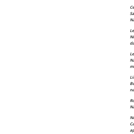
Ce
Sa
Na
Le
Ni
da
Le
Na
ma
Li
Bu
na
Ro
Na
No
Ca
ap