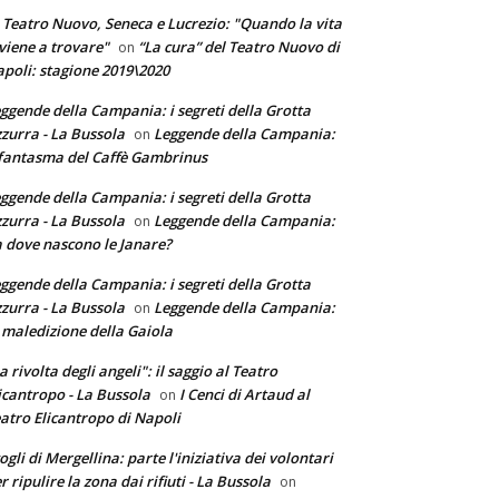
 Teatro Nuovo, Seneca e Lucrezio: "Quando la vita
 viene a trovare"
“La cura” del Teatro Nuovo di
on
poli: stagione 2019\2020
ggende della Campania: i segreti della Grotta
zurra - La Bussola
Leggende della Campania:
on
 fantasma del Caffè Gambrinus
ggende della Campania: i segreti della Grotta
zurra - La Bussola
Leggende della Campania:
on
 dove nascono le Janare?
ggende della Campania: i segreti della Grotta
zurra - La Bussola
Leggende della Campania:
on
 maledizione della Gaiola
a rivolta degli angeli": il saggio al Teatro
icantropo - La Bussola
I Cenci di Artaud al
on
atro Elicantropo di Napoli
ogli di Mergellina: parte l'iniziativa dei volontari
r ripulire la zona dai rifiuti - La Bussola
on