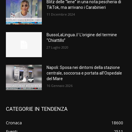
Blitz delle “Iene” in una nota pescheria di
TikTok, ma arrivano i Carabinieri
11 Dicembre 2024
BussoLaLingua // L’origine del termine
“Chiattillo”
27 Luglio 2020
Napoli: Sposa nei dintorni della stazione
centrale, soccorsa e portata all’Ospedale
del Mare
16 Gennaio 2026
CATEGORIE IN TENDENZA
Cronaca
18600
Eventi
2511