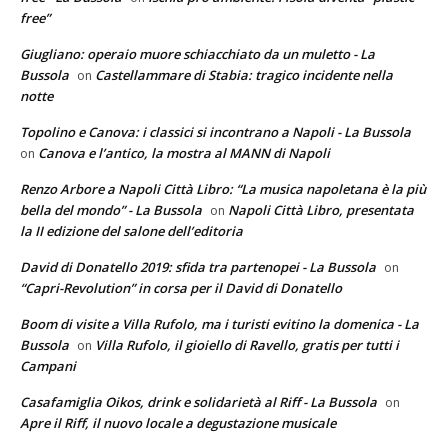
free”
Giugliano: operaio muore schiacchiato da un muletto - La
Bussola
Castellammare di Stabia: tragico incidente nella
on
notte
Topolino e Canova: i classici si incontrano a Napoli - La Bussola
Canova e l’antico, la mostra al MANN di Napoli
on
Renzo Arbore a Napoli Città Libro: “La musica napoletana è la più
bella del mondo” - La Bussola
Napoli Città Libro, presentata
on
la II edizione del salone dell’editoria
David di Donatello 2019: sfida tra partenopei - La Bussola
on
“Capri-Revolution” in corsa per il David di Donatello
Boom di visite a Villa Rufolo, ma i turisti evitino la domenica - La
Bussola
Villa Rufolo, il gioiello di Ravello, gratis per tutti i
on
Campani
Casafamiglia Oikos, drink e solidarietà al Riff - La Bussola
on
Apre il Riff, il nuovo locale a degustazione musicale