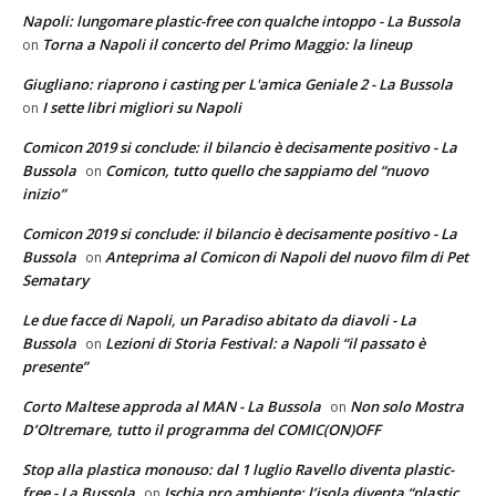
Napoli: lungomare plastic-free con qualche intoppo - La Bussola
Torna a Napoli il concerto del Primo Maggio: la lineup
on
Giugliano: riaprono i casting per L'amica Geniale 2 - La Bussola
I sette libri migliori su Napoli
on
Comicon 2019 si conclude: il bilancio è decisamente positivo - La
Bussola
Comicon, tutto quello che sappiamo del “nuovo
on
inizio”
Comicon 2019 si conclude: il bilancio è decisamente positivo - La
Bussola
Anteprima al Comicon di Napoli del nuovo film di Pet
on
Sematary
Le due facce di Napoli, un Paradiso abitato da diavoli - La
Bussola
Lezioni di Storia Festival: a Napoli “il passato è
on
presente”
Corto Maltese approda al MAN - La Bussola
Non solo Mostra
on
D’Oltremare, tutto il programma del COMIC(ON)OFF
Stop alla plastica monouso: dal 1 luglio Ravello diventa plastic-
free - La Bussola
Ischia pro ambiente: l’isola diventa “plastic
on