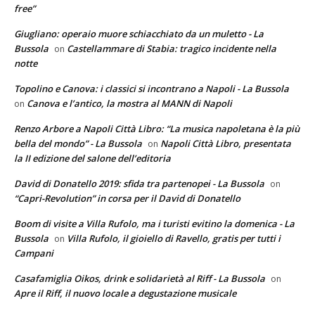
free”
Giugliano: operaio muore schiacchiato da un muletto - La
Bussola
Castellammare di Stabia: tragico incidente nella
on
notte
Topolino e Canova: i classici si incontrano a Napoli - La Bussola
Canova e l’antico, la mostra al MANN di Napoli
on
Renzo Arbore a Napoli Città Libro: “La musica napoletana è la più
bella del mondo” - La Bussola
Napoli Città Libro, presentata
on
la II edizione del salone dell’editoria
David di Donatello 2019: sfida tra partenopei - La Bussola
on
“Capri-Revolution” in corsa per il David di Donatello
Boom di visite a Villa Rufolo, ma i turisti evitino la domenica - La
Bussola
Villa Rufolo, il gioiello di Ravello, gratis per tutti i
on
Campani
Casafamiglia Oikos, drink e solidarietà al Riff - La Bussola
on
Apre il Riff, il nuovo locale a degustazione musicale