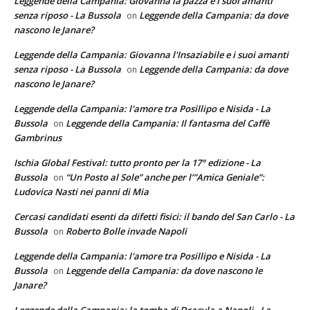
Leggende della Campania: Giovanna la pazza e i suoi amanti
senza riposo - La Bussola
Leggende della Campania: da dove
on
nascono le Janare?
Leggende della Campania: Giovanna l'Insaziabile e i suoi amanti
senza riposo - La Bussola
Leggende della Campania: da dove
on
nascono le Janare?
Leggende della Campania: l'amore tra Posillipo e Nisida - La
Bussola
Leggende della Campania: Il fantasma del Caffè
on
Gambrinus
Ischia Global Festival: tutto pronto per la 17° edizione - La
Bussola
“Un Posto al Sole” anche per l’”Amica Geniale”:
on
Ludovica Nasti nei panni di Mia
Cercasi candidati esenti da difetti fisici: il bando del San Carlo - La
Bussola
Roberto Bolle invade Napoli
on
Leggende della Campania: l'amore tra Posillipo e Nisida - La
Bussola
Leggende della Campania: da dove nascono le
on
Janare?