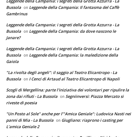
Leggende della Campania: i segreti della Grotta Azzurra - La
Bussola
Leggende della Campania: Il fantasma del Caffè
on
Gambrinus
Leggende della Campania: i segreti della Grotta Azzurra - La
Bussola
Leggende della Campania: da dove nascono le
on
Janare?
Leggende della Campania: i segreti della Grotta Azzurra - La
Bussola
Leggende della Campania: la maledizione della
on
Gaiola
"La rivolta degli angeli": il saggio al Teatro Elicantropo - La
Bussola
I Cenci di Artaud al Teatro Elicantropo di Napoli
on
Scogli di Mergellina: parte l'iniziativa dei volontari per ripulire la
zona dai rifiuti - La Bussola
Segniinversi: Piazza Mercato si
on
riveste di poesia
"Un Posto al Sole" anche per l’"Amica Geniale": Ludovica Nasti nei
panni di Mia - La Bussola
Giugliano: riaprono i casting per
on
L’amica Geniale 2