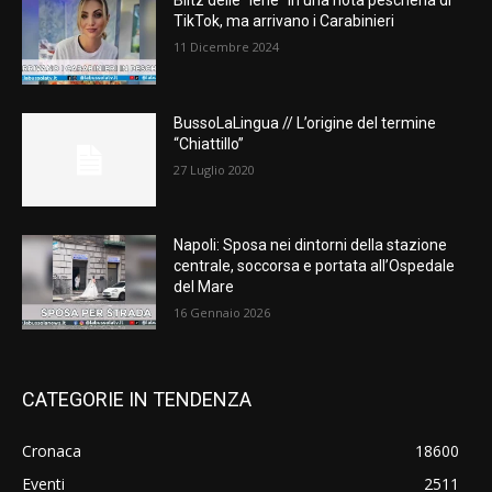
Blitz delle “Iene” in una nota pescheria di
TikTok, ma arrivano i Carabinieri
11 Dicembre 2024
BussoLaLingua // L’origine del termine
“Chiattillo”
27 Luglio 2020
Napoli: Sposa nei dintorni della stazione
centrale, soccorsa e portata all’Ospedale
del Mare
16 Gennaio 2026
CATEGORIE IN TENDENZA
Cronaca
18600
Eventi
2511