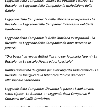
Leggende della Campania: l'amore tra Posillipo e Nisida - La
Bussola
Leggende della Campania: la maledizione della
on
Gaiola
Leggende della Campania: la Bella 'Mbriana e l'ospitalità - La
Bussola
Leggende della Campania: Il fantasma del Caffè
on
Gambrinus
Leggende della Campania: la Bella 'Mbriana e l'ospitalità - La
Bussola
Leggende della Campania: da dove nascono le
on
Janare?
"Ora basta": arriva al Giffoni il brano per la piccola Noemi - La
Bussola
La piccola Noemi è fuori pericolo!
on
Bimbo ricoverato d'urgenza per aver ingerito soda caustica - La
Bussola
Inaugurata la biblioteca “Chicco d’amore”
on
all’ospedale Santobono
Leggende della Campania: Giovanna la pazza e i suoi amanti
senza riposo - La Bussola
Leggende della Campania: Il
on
fantasma del Caffè Gambrinus