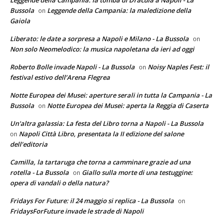
Leggende della Campania: la tomba di Dracula a Napoli - La
Bussola
Leggende della Campania: la maledizione della
on
Gaiola
Liberato: le date a sorpresa a Napoli e Milano - La Bussola
on
Non solo Neomelodico: la musica napoletana da ieri ad oggi
Roberto Bolle invade Napoli - La Bussola
Noisy Naples Fest: il
on
festival estivo dell’Arena Flegrea
Notte Europea dei Musei: aperture serali in tutta la Campania - La
Bussola
Notte Europea dei Musei: aperta la Reggia di Caserta
on
Un'altra galassia: La festa del Libro torna a Napoli - La Bussola
Napoli Città Libro, presentata la II edizione del salone
on
dell’editoria
Camilla, la tartaruga che torna a camminare grazie ad una
rotella - La Bussola
Giallo sulla morte di una testuggine:
on
opera di vandali o della natura?
Fridays For Future: il 24 maggio si replica - La Bussola
on
FridaysForFuture invade le strade di Napoli