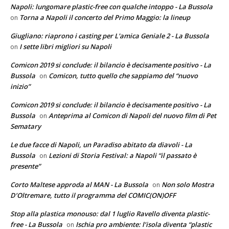
Napoli: lungomare plastic-free con qualche intoppo - La Bussola
Torna a Napoli il concerto del Primo Maggio: la lineup
on
Giugliano: riaprono i casting per L'amica Geniale 2 - La Bussola
I sette libri migliori su Napoli
on
Comicon 2019 si conclude: il bilancio è decisamente positivo - La
Bussola
Comicon, tutto quello che sappiamo del “nuovo
on
inizio”
Comicon 2019 si conclude: il bilancio è decisamente positivo - La
Bussola
Anteprima al Comicon di Napoli del nuovo film di Pet
on
Sematary
Le due facce di Napoli, un Paradiso abitato da diavoli - La
Bussola
Lezioni di Storia Festival: a Napoli “il passato è
on
presente”
Corto Maltese approda al MAN - La Bussola
Non solo Mostra
on
D’Oltremare, tutto il programma del COMIC(ON)OFF
Stop alla plastica monouso: dal 1 luglio Ravello diventa plastic-
free - La Bussola
Ischia pro ambiente: l’isola diventa “plastic
on