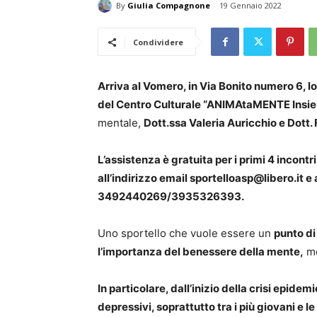
By
Giulia Compagnone
19 Gennaio 2022
Condividere
Arriva al Vomero, in Via Bonito numero 6, lo
del Centro Culturale “ANIMAtaMENTE Insie
mentale,
Dott.ssa Valeria Auricchio e Dott.
L’assistenza è gratuita per i primi 4 incontr
all’indirizzo email sportelloasp@libero.it e
3492440269/3935326393.
Uno sportello che vuole essere un
punto di 
l’importanza del benessere della mente,
mo
In particolare, dall’inizio della crisi epid
depressivi, soprattutto tra i più giovani e 