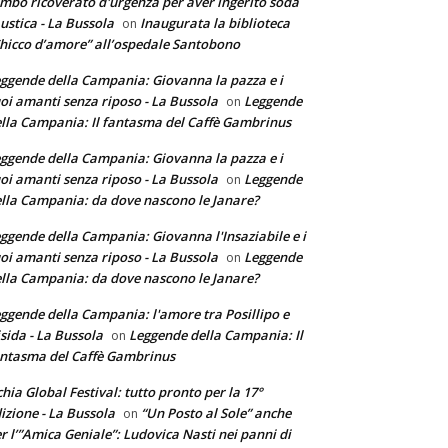
mbo ricoverato d'urgenza per aver ingerito soda
ustica - La Bussola
Inaugurata la biblioteca
on
hicco d’amore” all’ospedale Santobono
ggende della Campania: Giovanna la pazza e i
oi amanti senza riposo - La Bussola
Leggende
on
lla Campania: Il fantasma del Caffè Gambrinus
ggende della Campania: Giovanna la pazza e i
oi amanti senza riposo - La Bussola
Leggende
on
lla Campania: da dove nascono le Janare?
ggende della Campania: Giovanna l'Insaziabile e i
oi amanti senza riposo - La Bussola
Leggende
on
lla Campania: da dove nascono le Janare?
ggende della Campania: l'amore tra Posillipo e
sida - La Bussola
Leggende della Campania: Il
on
ntasma del Caffè Gambrinus
chia Global Festival: tutto pronto per la 17°
izione - La Bussola
“Un Posto al Sole” anche
on
r l’”Amica Geniale”: Ludovica Nasti nei panni di