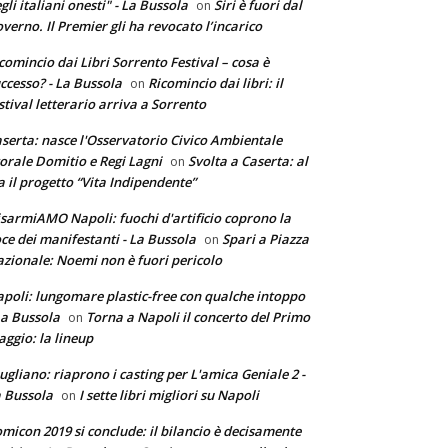
gli italiani onesti" - La Bussola
Siri è fuori dal
on
verno. Il Premier gli ha revocato l’incarico
comincio dai Libri Sorrento Festival – cosa è
ccesso? - La Bussola
Ricomincio dai libri: il
on
stival letterario arriva a Sorrento
serta: nasce l'Osservatorio Civico Ambientale
torale Domitio e Regi Lagni
Svolta a Caserta: al
on
a il progetto “Vita Indipendente”
sarmiAMO Napoli: fuochi d'artificio coprono la
ce dei manifestanti - La Bussola
Spari a Piazza
on
zionale: Noemi non è fuori pericolo
poli: lungomare plastic-free con qualche intoppo
La Bussola
Torna a Napoli il concerto del Primo
on
ggio: la lineup
ugliano: riaprono i casting per L'amica Geniale 2 -
 Bussola
I sette libri migliori su Napoli
on
micon 2019 si conclude: il bilancio è decisamente