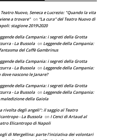
 Teatro Nuovo, Seneca e Lucrezio: "Quando la vita
 viene a trovare"
“La cura” del Teatro Nuovo di
on
poli: stagione 2019\2020
ggende della Campania: i segreti della Grotta
zurra - La Bussola
Leggende della Campania:
on
 fantasma del Caffè Gambrinus
ggende della Campania: i segreti della Grotta
zurra - La Bussola
Leggende della Campania:
on
 dove nascono le Janare?
ggende della Campania: i segreti della Grotta
zurra - La Bussola
Leggende della Campania:
on
 maledizione della Gaiola
a rivolta degli angeli": il saggio al Teatro
icantropo - La Bussola
I Cenci di Artaud al
on
atro Elicantropo di Napoli
ogli di Mergellina: parte l'iniziativa dei volontari