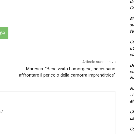
de
Go
Ri
su
fe
Ca
li
vi
Articolo successivo
Di
Maresca: “Bene visita Lamorgese, necessario
vo
affrontare il pericolo della camorra imprenditrice”
Na
Na
- 
Ma
Gi
t/
La
Co