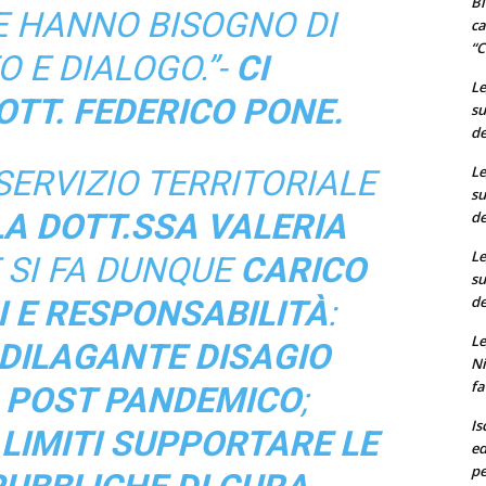
Bi
 HANNO BISOGNO DI
ca
“C
 E DIALOGO.”-
CI
Le
OTT. FEDERICO PONE.
su
de
Le
 SERVIZIO TERRITORIALE
su
A DOTT.SSA VALERIA
de
Le
 SI FA DUNQUE
CARICO
su
de
HI E RESPONSABILITÀ
:
Le
DILAGANTE DISAGIO
Ni
fa
 POST PANDEMICO
;
Is
 LIMITI SUPPORTARE LE
ed
pe