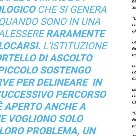
pe
OLOGICO
CHE SI GENERA
Se
"U
 QUANDO SONO IN UNA
Lu
MALESSERE
RARAMENTE
Gi
Le
LOCARSI.
L’ISTITUZIONE
Ni
ma
RTELLO DI ASCOLTO
Le
 PICCOLO SOSTENGO
l'
Ca
RVE PER DELINEARE IN
Le
 SUCCESSIVO PERCORSO
l'
Ca
È
APERTO ANCHE A
"O
E VOGLIONO SOLO
No
pe
 LORO PROBLEMA, UN