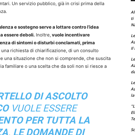
ntari. Un servizio pubblico, già in crisi prima della
nza.
Al
ti
Na
sulenza e sostegno serve a lottare contro l’idea
ca essere deboli.
Inoltre,
vuole incentivare
Le
Az
enza di sintomi o disturbi conclamati, prima
Il
na richiesta di chiarificazione, di un consulto
tare una situazione che non si comprende, che suscita
Le
Az
ia familiare o una scelta che da soli non si riesce a
da
Le
Az
TELLO DI ASCOLTO
la
CO
VUOLE ESSERE
"L
El
NTO PER TUTTA LA
Te
ZA
.
LE DOMANDE DI
Sc