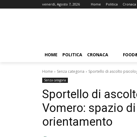
venerdì, Agosto 7, 2026
Home
Politica
Cronaca
HOME
POLITICA
CRONACA
FOOD
Home
Senza categoria
Sportello di ascolto psicol
Senza categoria
Sportello di ascol
Vomero: spazio di
orientamento