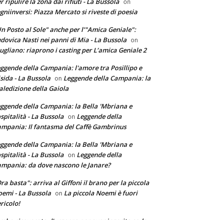
r ripulire la zona dai rifiuti - La Bussola
on
gniinversi: Piazza Mercato si riveste di poesia
n Posto al Sole" anche per l’"Amica Geniale":
dovica Nasti nei panni di Mia - La Bussola
on
ugliano: riaprono i casting per L’amica Geniale 2
ggende della Campania: l'amore tra Posillipo e
sida - La Bussola
Leggende della Campania: la
on
ledizione della Gaiola
ggende della Campania: la Bella 'Mbriana e
ospitalità - La Bussola
Leggende della
on
mpania: Il fantasma del Caffè Gambrinus
ggende della Campania: la Bella 'Mbriana e
ospitalità - La Bussola
Leggende della
on
mpania: da dove nascono le Janare?
ra basta": arriva al Giffoni il brano per la piccola
emi - La Bussola
La piccola Noemi è fuori
on
ricolo!