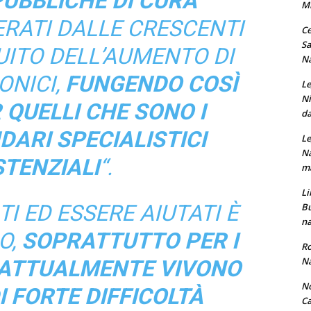
UBBLICHE DI CURA
M
RATI DALLE CRESCENTI
Ce
Sa
UITO DELL’AUMENTO DI
Na
RONICI,
FUNGENDO COSÌ
Le
Ni
 QUELLI CHE SONO I
da
DARI SPECIALISTICI
Le
Na
STENZIALI
“.
ma
Li
I ED ESSERE AIUTATI È
Bu
na
O,
SOPRATTUTTO PER I
Ro
Na
E ATTUALMENTE VIVONO
No
I FORTE DIFFICOLTÀ
Ca