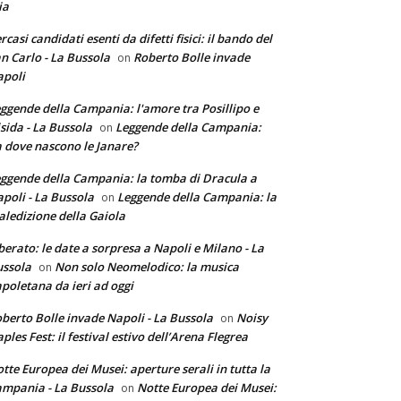
ia
rcasi candidati esenti da difetti fisici: il bando del
n Carlo - La Bussola
Roberto Bolle invade
on
poli
ggende della Campania: l'amore tra Posillipo e
sida - La Bussola
Leggende della Campania:
on
 dove nascono le Janare?
ggende della Campania: la tomba di Dracula a
poli - La Bussola
Leggende della Campania: la
on
ledizione della Gaiola
berato: le date a sorpresa a Napoli e Milano - La
ssola
Non solo Neomelodico: la musica
on
poletana da ieri ad oggi
berto Bolle invade Napoli - La Bussola
Noisy
on
ples Fest: il festival estivo dell’Arena Flegrea
tte Europea dei Musei: aperture serali in tutta la
mpania - La Bussola
Notte Europea dei Musei:
on