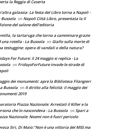
erta la Reggia di Caserta
'altra galassia: La festa del Libro torna a Napoli -
 Bussola
Napoli Città Libro, presentata la II
on
izione del salone dell’editoria
milla, la tartaruga che torna a camminare grazie
 una rotella - La Bussola
Giallo sulla morte di
on
a testuggine: opera di vandali o della natura?
idays For Future: il 24 maggio si replica - La
ssola
FridaysForFuture invade le strade di
on
poli
ggio dei monumenti: apre la Biblioteca Filangieri
La Bussola
Il diritto alla felicità: il maggio dei
on
onumenti 2019
aratoria Piazza Nazionale: Arrestati il Killer e la
rsona che lo nascondeva - La Bussola
Spari a
on
azza Nazionale: Noemi non è fuori pericolo
voca Siri, Di Maio:"Non è una vittoria del M5S ma