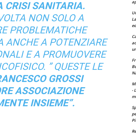
ap
 CRISI SANITARIA.
Un
 VOLTA NON SOLO A
La
ed
E PROBLEMATICHE
Ca
A ANCHE A POTENZIARE
ad
un
ONALI E A PROMUOVERE
Fr
COFISICO. ” QUESTE LE
Bu
Na
RANCESCO GROSSI
Ma
RE ASSOCIAZIONE
- 
m
ENTE INSIEME”.
Sp
pe
Pi
Re