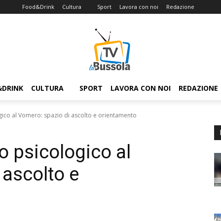
Food&Drink
Cultura
Sport
Lavora con noi
Redazione
&DRINK
CULTURA
SPORT
LAVORA CON NOI
REDAZIONE
ogico al Vomero: spazio di ascolto e orientamento
to psicologico al
 ascolto e