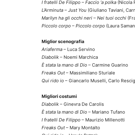
I fratelli De Filippo – Faccio ‘a polka
(Nicola 
L’Arminuta – Just You
(Giuliano Taviani, Car
Marilyn ha gli occhi neri – Nei tuoi occhi
(Fr
Piccolo corpo – Piccolo corpo
(Laura Saman
Miglior scenografia
Ariaferma
– Luca Servino
Diabolik
– Noemi Marchica
È stata la mano di Dio
– Carmine Guarino
Freaks Out
– Massimiliano Sturiale
Qui rido io
– Giancarlo Muselli, Carlo Resci
Migliori costumi
Diabolik
– Ginevra De Carolis
È stata la mano di Dio
– Mariano Tufano
I fratelli De Filippo
– Maurizio Millenotti
Freaks Out
– Mary Montalto