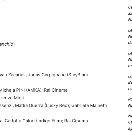
Ce
Sa
Na
Le
Ni
da
anchio
)
Le
Na
ma
yan Zacarias, Jonas Carpignano (StayBlack
Li
Bu
na
Michela PINI (AMKA); Rai Cinema
orenzo Mieli
Ro
Na
senzi, Mattia Guerra (Lucky Red); Gabriele Mainetti
No
, Carlotta Calori (Indigo Film); Rai Cinema
Ca
ap