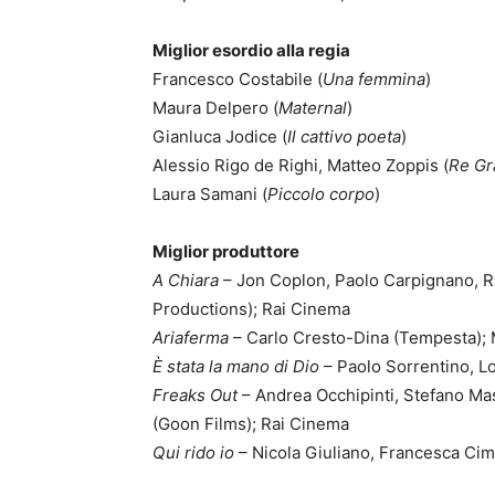
Miglior esordio alla regia
Francesco Costabile (
Una femmina
)
Maura Delpero (
Maternal
)
Gianluca Jodice (
Il cattivo poeta
)
Alessio Rigo de Righi, Matteo Zoppis (
Re Gr
Laura Samani (
Piccolo corpo
)
Miglior produttore
A Chiara
– Jon Coplon, Paolo Carpignano, R
Productions); Rai Cinema
Ariaferma
– Carlo Cresto-Dina (Tempesta); 
È stata la mano di Dio
– Paolo Sorrentino, L
Freaks Out
– Andrea Occhipinti, Stefano Mas
(Goon Films); Rai Cinema
Qui rido io
– Nicola Giuliano, Francesca Cima