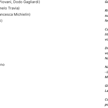
Go
Piovani, Dodo Gagliardi)
melo Travia)
Ri
ancesca Michielin)
su
fe
i)
Ca
li
vi
Di
vo
Na
gno
Na
- 
Ma
Gi
La
Co
po