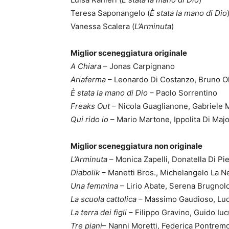
Teresa Saponangelo (
È stata la mano di Dio
Vanessa Scalera (
L’Arminuta
)
Miglior sceneggiatura originale
A Chiara
– Jonas Carpignano
Ariaferma
– Leonardo Di Costanzo, Bruno Oli
È stata la mano di Dio
– Paolo Sorrentino
Freaks Out
– Nicola Guaglianone, Gabriele M
Qui rido io
– Mario Martone, Ippolita Di Maj
Miglior sceneggiatura non originale
L’Arminuta
– Monica Zapelli, Donatella Di Pi
Diabolik
– Manetti Bros., Michelangelo La N
Una femmina
– Lirio Abate, Serena Brugnolo
La scuola cattolica
– Massimo Gaudioso, Luca
La terra dei figli
– Filippo Gravino, Guido Iuc
Tre piani
– Nanni Moretti, Federica Pontremol