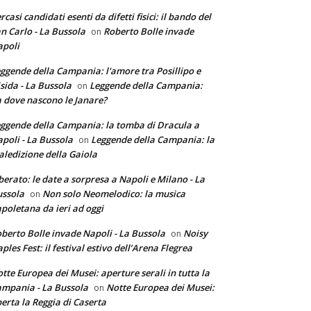
rcasi candidati esenti da difetti fisici: il bando del
n Carlo - La Bussola
Roberto Bolle invade
on
poli
ggende della Campania: l'amore tra Posillipo e
sida - La Bussola
Leggende della Campania:
on
 dove nascono le Janare?
ggende della Campania: la tomba di Dracula a
poli - La Bussola
Leggende della Campania: la
on
ledizione della Gaiola
berato: le date a sorpresa a Napoli e Milano - La
ssola
Non solo Neomelodico: la musica
on
poletana da ieri ad oggi
berto Bolle invade Napoli - La Bussola
Noisy
on
ples Fest: il festival estivo dell’Arena Flegrea
tte Europea dei Musei: aperture serali in tutta la
mpania - La Bussola
Notte Europea dei Musei:
on
erta la Reggia di Caserta