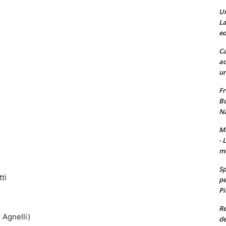
Un
La
ed
Ca
ad
un
Fr
Bu
Na
Ma
- 
m
Sp
ti
pe
Pi
Re
Agnelli)
de