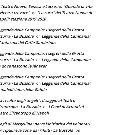
 Teatro Nuovo, Seneca e Lucrezio: "Quando la vita
 viene a trovare"
“La cura” del Teatro Nuovo di
on
poli: stagione 2019\2020
ggende della Campania: i segreti della Grotta
zurra - La Bussola
Leggende della Campania:
on
 fantasma del Caffè Gambrinus
ggende della Campania: i segreti della Grotta
zurra - La Bussola
Leggende della Campania:
on
 dove nascono le Janare?
ggende della Campania: i segreti della Grotta
zurra - La Bussola
Leggende della Campania:
on
 maledizione della Gaiola
a rivolta degli angeli": il saggio al Teatro
icantropo - La Bussola
I Cenci di Artaud al
on
atro Elicantropo di Napoli
ogli di Mergellina: parte l'iniziativa dei volontari
r ripulire la zona dai rifiuti - La Bussola
on