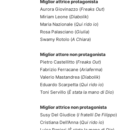
Miglior attrice protagonista
Aurora Giovinazzo (
Freaks Out
)
Miriam Leone (
Diabolik
)
Maria Nazionale (
Qui rido io
)
Rosa Palasciano (
Giulia
)
Swamy Rotolo (
A Chiara
)
Miglior attore non protagonista
Pietro Castellitto (
Freaks Out
)
Fabrizio Ferracane (
Ariaferma
)
Valerio Mastandrea (
Diabolik
)
Eduardo Scarpetta (
Qui rido io
)
Toni Servillo (
È stata la mano di Dio
)
Miglior attrice non protagonista
Susy Del Giudice (
I fratelli De Filippo
)
Cristiana Dell’Anna (
Qui rido io
)
Luisa Ranieri (
È stata la mano di Dio
)