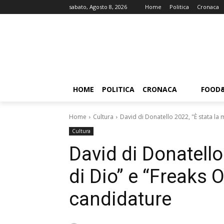
sabato, Agosto 8, 2026
Home
Politica
Cronaca
HOME
POLITICA
CRONACA
FOOD
Home
Cultura
David di Donatello 2022, "È stata la 
Cultura
David di Donatello
di Dio” e “Freaks 
candidature