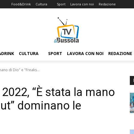
Food&Drink
Cultura
Sport
Lavora con noi
Redazione
&DRINK
CULTURA
SPORT
LAVORA CON NOI
REDAZIONE
mano di Dio" e "Freaks...
 2022, “È stata la mano
Out” dominano le