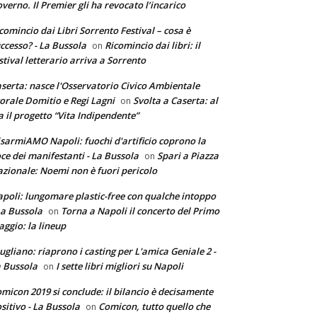
verno. Il Premier gli ha revocato l’incarico
comincio dai Libri Sorrento Festival – cosa è
ccesso? - La Bussola
Ricomincio dai libri: il
on
stival letterario arriva a Sorrento
serta: nasce l'Osservatorio Civico Ambientale
torale Domitio e Regi Lagni
Svolta a Caserta: al
on
a il progetto “Vita Indipendente”
sarmiAMO Napoli: fuochi d'artificio coprono la
ce dei manifestanti - La Bussola
Spari a Piazza
on
zionale: Noemi non è fuori pericolo
poli: lungomare plastic-free con qualche intoppo
La Bussola
Torna a Napoli il concerto del Primo
on
ggio: la lineup
ugliano: riaprono i casting per L'amica Geniale 2 -
 Bussola
I sette libri migliori su Napoli
on
micon 2019 si conclude: il bilancio è decisamente
sitivo - La Bussola
Comicon, tutto quello che
on