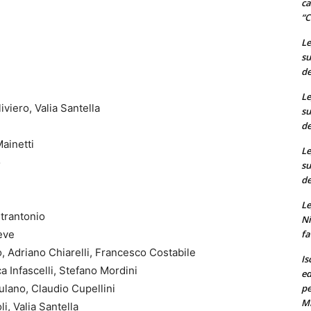
ca
“C
)
Le
su
de
Le
viero, Valia Santella
su
de
ainetti
Le
o
su
de
Le
etrantonio
Ni
fa
eve
, Adriano Chiarelli, Francesco Costabile
Is
 Infascelli, Stefano Mordini
ed
pe
ulano, Claudio Cupellini
M
i, Valia Santella