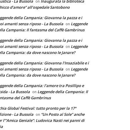
ustica - La Bussola
Inaugurata la biblioteca
on
hicco d’amore” all’ospedale Santobono
ggende della Campania: Giovanna la pazza e i
oi amanti senza riposo - La Bussola
Leggende
on
lla Campania: Il fantasma del Caffè Gambrinus
ggende della Campania: Giovanna la pazza e i
oi amanti senza riposo - La Bussola
Leggende
on
lla Campania: da dove nascono le Janare?
ggende della Campania: Giovanna l'Insaziabile e i
oi amanti senza riposo - La Bussola
Leggende
on
lla Campania: da dove nascono le Janare?
ggende della Campania: l'amore tra Posillipo e
sida - La Bussola
Leggende della Campania: Il
on
ntasma del Caffè Gambrinus
chia Global Festival: tutto pronto per la 17°
izione - La Bussola
“Un Posto al Sole” anche
on
r l’”Amica Geniale”: Ludovica Nasti nei panni di
ia