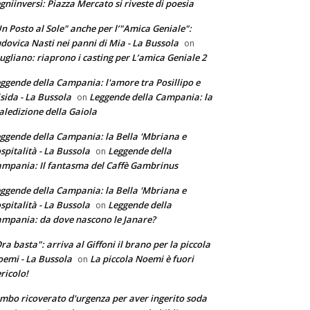
gniinversi: Piazza Mercato si riveste di poesia
n Posto al Sole" anche per l’"Amica Geniale":
dovica Nasti nei panni di Mia - La Bussola
on
ugliano: riaprono i casting per L’amica Geniale 2
ggende della Campania: l'amore tra Posillipo e
sida - La Bussola
Leggende della Campania: la
on
ledizione della Gaiola
ggende della Campania: la Bella 'Mbriana e
ospitalità - La Bussola
Leggende della
on
mpania: Il fantasma del Caffè Gambrinus
ggende della Campania: la Bella 'Mbriana e
ospitalità - La Bussola
Leggende della
on
mpania: da dove nascono le Janare?
ra basta": arriva al Giffoni il brano per la piccola
emi - La Bussola
La piccola Noemi è fuori
on
ricolo!
mbo ricoverato d'urgenza per aver ingerito soda