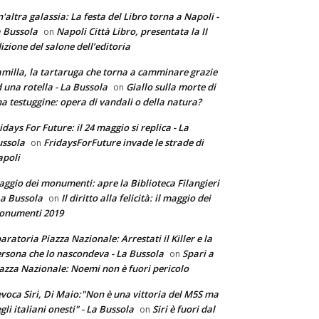
'altra galassia: La festa del Libro torna a Napoli -
 Bussola
Napoli Città Libro, presentata la II
on
izione del salone dell’editoria
milla, la tartaruga che torna a camminare grazie
 una rotella - La Bussola
Giallo sulla morte di
on
a testuggine: opera di vandali o della natura?
idays For Future: il 24 maggio si replica - La
ssola
FridaysForFuture invade le strade di
on
poli
ggio dei monumenti: apre la Biblioteca Filangieri
La Bussola
Il diritto alla felicità: il maggio dei
on
onumenti 2019
aratoria Piazza Nazionale: Arrestati il Killer e la
rsona che lo nascondeva - La Bussola
Spari a
on
azza Nazionale: Noemi non è fuori pericolo
voca Siri, Di Maio:"Non è una vittoria del M5S ma
gli italiani onesti" - La Bussola
Siri è fuori dal
on