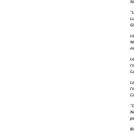
Se
"U
Lu
Gi
Le
Ni
ma
Le
l'
Ca
Le
l'
Ca
"O
No
pe
Bi