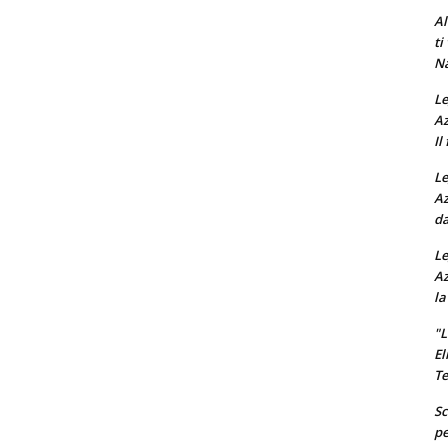
Al
ti
Na
Le
Az
Il
Le
Az
da
Le
Az
la
"L
El
Te
Sc
pe