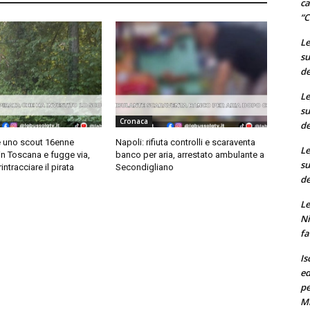
ca
“C
Le
su
de
Le
su
Cronaca
de
e uno scout 16enne
Napoli: rifiuta controlli e scaraventa
Le
n Toscana e fugge via,
banco per aria, arrestato ambulante a
su
intracciare il pirata
Secondigliano
de
Le
Ni
fa
Is
ed
pe
M