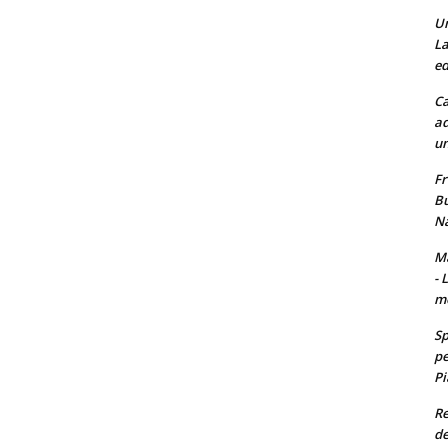
Un
La
ed
Ca
ad
un
Fr
Bu
Na
Ma
- 
m
Sp
pe
Pi
Re
de