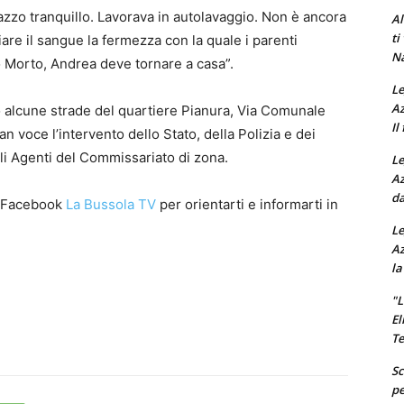
gazzo tranquillo. Lavorava in autolavaggio. Non è ancora
Al
ti
re il sangue la fermezza con la quale i parenti
Na
o Morto, Andrea deve tornare a casa”.
Le
Az
o alcune strade del quartiere Pianura, Via Comunale
Il
 voce l’intervento dello Stato, della Polizia e dei
li Agenti del Commissariato di zona.
Le
Az
da
a Facebook
La Bussola TV
per orientarti e informarti in
Le
Az
la
"L
El
Te
Sc
pe