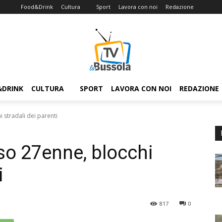
Food&Drink
Cultura
Sport
Lavora con noi
Redazione
&DRINK
CULTURA
SPORT
LAVORA CON NOI
REDAZIONE
 stradali dei parenti
o 27enne, blocchi
i
817
0