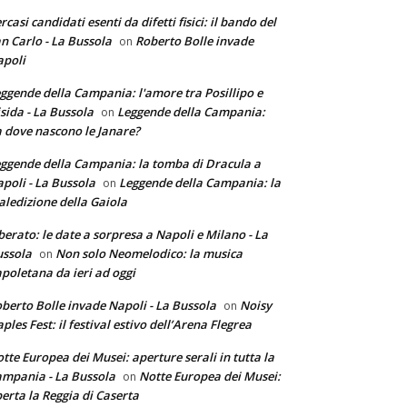
rcasi candidati esenti da difetti fisici: il bando del
n Carlo - La Bussola
Roberto Bolle invade
on
poli
ggende della Campania: l'amore tra Posillipo e
sida - La Bussola
Leggende della Campania:
on
 dove nascono le Janare?
ggende della Campania: la tomba di Dracula a
poli - La Bussola
Leggende della Campania: la
on
ledizione della Gaiola
berato: le date a sorpresa a Napoli e Milano - La
ssola
Non solo Neomelodico: la musica
on
poletana da ieri ad oggi
berto Bolle invade Napoli - La Bussola
Noisy
on
ples Fest: il festival estivo dell’Arena Flegrea
tte Europea dei Musei: aperture serali in tutta la
mpania - La Bussola
Notte Europea dei Musei:
on
erta la Reggia di Caserta