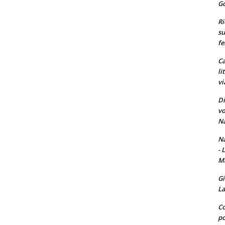
Go
Ri
su
fe
Ca
li
vi
Di
vo
Na
Na
- 
Ma
Gi
La
Co
po