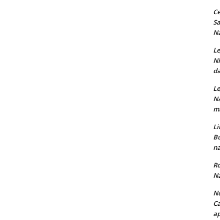
Ce
Sa
Na
Le
Ni
da
Le
Na
ma
Li
Bu
na
Ro
Na
No
Ca
ap