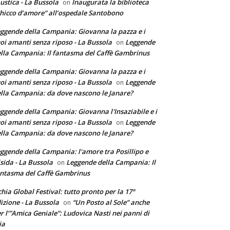
ustica - La Bussola
Inaugurata la biblioteca
on
hicco d’amore” all’ospedale Santobono
ggende della Campania: Giovanna la pazza e i
oi amanti senza riposo - La Bussola
Leggende
on
lla Campania: Il fantasma del Caffè Gambrinus
ggende della Campania: Giovanna la pazza e i
oi amanti senza riposo - La Bussola
Leggende
on
lla Campania: da dove nascono le Janare?
ggende della Campania: Giovanna l'Insaziabile e i
oi amanti senza riposo - La Bussola
Leggende
on
lla Campania: da dove nascono le Janare?
ggende della Campania: l'amore tra Posillipo e
sida - La Bussola
Leggende della Campania: Il
on
ntasma del Caffè Gambrinus
chia Global Festival: tutto pronto per la 17°
izione - La Bussola
“Un Posto al Sole” anche
on
r l’”Amica Geniale”: Ludovica Nasti nei panni di
ia