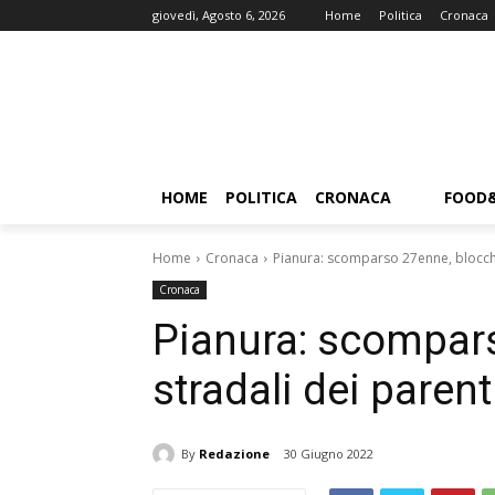
giovedì, Agosto 6, 2026
Home
Politica
Cronaca
HOME
POLITICA
CRONACA
FOOD
Home
Cronaca
Pianura: scomparso 27enne, blocchi
Cronaca
Pianura: scompars
stradali dei parent
By
Redazione
30 Giugno 2022