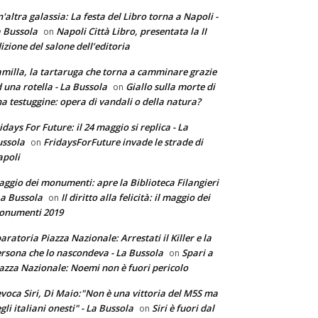
'altra galassia: La festa del Libro torna a Napoli -
 Bussola
Napoli Città Libro, presentata la II
on
izione del salone dell’editoria
milla, la tartaruga che torna a camminare grazie
 una rotella - La Bussola
Giallo sulla morte di
on
a testuggine: opera di vandali o della natura?
idays For Future: il 24 maggio si replica - La
ssola
FridaysForFuture invade le strade di
on
poli
ggio dei monumenti: apre la Biblioteca Filangieri
La Bussola
Il diritto alla felicità: il maggio dei
on
onumenti 2019
aratoria Piazza Nazionale: Arrestati il Killer e la
rsona che lo nascondeva - La Bussola
Spari a
on
azza Nazionale: Noemi non è fuori pericolo
voca Siri, Di Maio:"Non è una vittoria del M5S ma
gli italiani onesti" - La Bussola
Siri è fuori dal
on