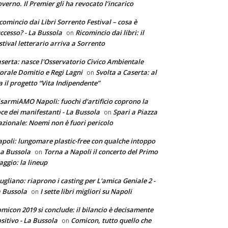
verno. Il Premier gli ha revocato l’incarico
comincio dai Libri Sorrento Festival – cosa è
ccesso? - La Bussola
Ricomincio dai libri: il
on
stival letterario arriva a Sorrento
serta: nasce l'Osservatorio Civico Ambientale
torale Domitio e Regi Lagni
Svolta a Caserta: al
on
a il progetto “Vita Indipendente”
sarmiAMO Napoli: fuochi d'artificio coprono la
ce dei manifestanti - La Bussola
Spari a Piazza
on
zionale: Noemi non è fuori pericolo
poli: lungomare plastic-free con qualche intoppo
La Bussola
Torna a Napoli il concerto del Primo
on
ggio: la lineup
ugliano: riaprono i casting per L'amica Geniale 2 -
 Bussola
I sette libri migliori su Napoli
on
micon 2019 si conclude: il bilancio è decisamente
sitivo - La Bussola
Comicon, tutto quello che
on