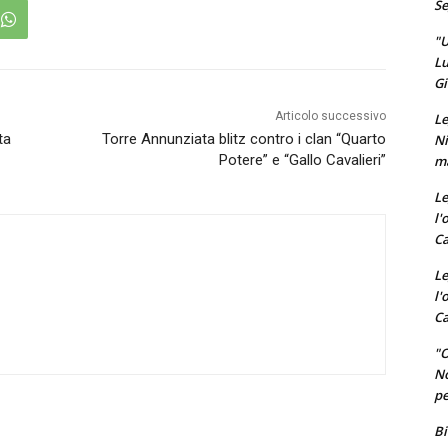
Se
"U
Lu
Gi
Articolo successivo
Le
ta
Torre Annunziata blitz contro i clan “Quarto
Ni
Potere” e “Gallo Cavalieri”
ma
Le
l'
Ca
Le
l'
Ca
"O
No
pe
Bi