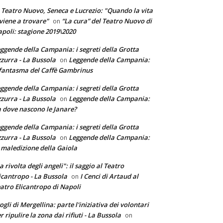
 Teatro Nuovo, Seneca e Lucrezio: "Quando la vita
 viene a trovare"
“La cura” del Teatro Nuovo di
on
poli: stagione 2019\2020
ggende della Campania: i segreti della Grotta
zurra - La Bussola
Leggende della Campania:
on
 fantasma del Caffè Gambrinus
ggende della Campania: i segreti della Grotta
zurra - La Bussola
Leggende della Campania:
on
 dove nascono le Janare?
ggende della Campania: i segreti della Grotta
zurra - La Bussola
Leggende della Campania:
on
 maledizione della Gaiola
a rivolta degli angeli": il saggio al Teatro
icantropo - La Bussola
I Cenci di Artaud al
on
atro Elicantropo di Napoli
ogli di Mergellina: parte l'iniziativa dei volontari
r ripulire la zona dai rifiuti - La Bussola
on