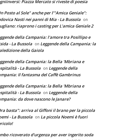
gniinversi: Piazza Mercato si riveste di poesia
n Posto al Sole" anche per l’"Amica Geniale":
dovica Nasti nei panni di Mia - La Bussola
on
ugliano: riaprono i casting per L’amica Geniale 2
ggende della Campania: l'amore tra Posillipo e
sida - La Bussola
Leggende della Campania: la
on
ledizione della Gaiola
ggende della Campania: la Bella 'Mbriana e
ospitalità - La Bussola
Leggende della
on
mpania: Il fantasma del Caffè Gambrinus
ggende della Campania: la Bella 'Mbriana e
ospitalità - La Bussola
Leggende della
on
mpania: da dove nascono le Janare?
ra basta": arriva al Giffoni il brano per la piccola
emi - La Bussola
La piccola Noemi è fuori
on
ricolo!
mbo ricoverato d'urgenza per aver ingerito soda