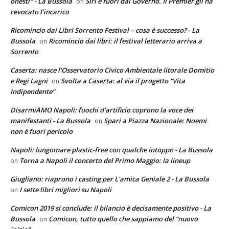
onesti" - La Bussola
Siri è fuori dal Governo. Il Premier gli ha
on
revocato l’incarico
Ricomincio dai Libri Sorrento Festival – cosa è successo? - La
Bussola
Ricomincio dai libri: il festival letterario arriva a
on
Sorrento
Caserta: nasce l'Osservatorio Civico Ambientale litorale Domitio
e Regi Lagni
Svolta a Caserta: al via il progetto “Vita
on
Indipendente”
DisarmiAMO Napoli: fuochi d'artificio coprono la voce dei
manifestanti - La Bussola
Spari a Piazza Nazionale: Noemi
on
non è fuori pericolo
Napoli: lungomare plastic-free con qualche intoppo - La Bussola
Torna a Napoli il concerto del Primo Maggio: la lineup
on
Giugliano: riaprono i casting per L'amica Geniale 2 - La Bussola
I sette libri migliori su Napoli
on
Comicon 2019 si conclude: il bilancio è decisamente positivo - La
Bussola
Comicon, tutto quello che sappiamo del “nuovo
on