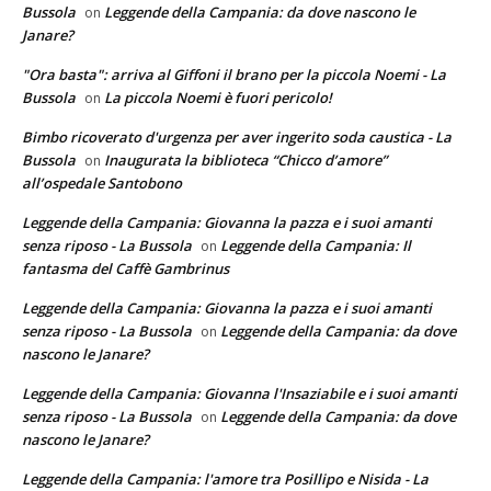
Bussola
Leggende della Campania: da dove nascono le
on
Janare?
"Ora basta": arriva al Giffoni il brano per la piccola Noemi - La
Bussola
La piccola Noemi è fuori pericolo!
on
Bimbo ricoverato d'urgenza per aver ingerito soda caustica - La
Bussola
Inaugurata la biblioteca “Chicco d’amore”
on
all’ospedale Santobono
Leggende della Campania: Giovanna la pazza e i suoi amanti
senza riposo - La Bussola
Leggende della Campania: Il
on
fantasma del Caffè Gambrinus
Leggende della Campania: Giovanna la pazza e i suoi amanti
senza riposo - La Bussola
Leggende della Campania: da dove
on
nascono le Janare?
Leggende della Campania: Giovanna l'Insaziabile e i suoi amanti
senza riposo - La Bussola
Leggende della Campania: da dove
on
nascono le Janare?
Leggende della Campania: l'amore tra Posillipo e Nisida - La