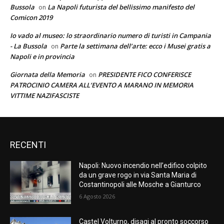
Bussola
La Napoli futurista del bellissimo manifesto del
on
Comicon 2019
Io vado al museo: lo straordinario numero di turisti in Campania
- La Bussola
Parte la settimana dell’arte: ecco i Musei gratis a
on
Napoli e in provincia
Giornata della Memoria
PRESIDENTE FICO CONFERISCE
on
PATROCINIO CAMERA ALL’EVENTO A MARANO IN MEMORIA
VITTIME NAZIFASCISTE
RECENTI
Napoli: Nuovo incendio nell’edifico colpito
da un grave rogo in via Santa Maria di
Costantinopoli alle Mosche a Gianturco
6 Agosto 2026
Castel Volturno, disagi al pronto soccorso