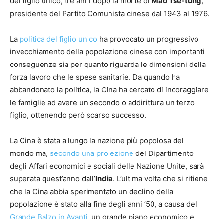
del figlio unico, tre anni dopo la morte di
Mao Tse-tung
,
presidente del Partito Comunista cinese dal 1943 al 1976.
La
politica del figlio unico
ha provocato un progressivo
invecchiamento della popolazione cinese con importanti
conseguenze sia per quanto riguarda le dimensioni della
forza lavoro che le spese sanitarie.
Da quando ha
abbandonato la politica, la Cina ha cercato di incoraggiare
le famiglie ad avere un secondo o addirittura un terzo
figlio, ottenendo però scarso successo.
La Cina è stata a lungo la nazione più popolosa del
mondo ma,
secondo una proiezione
del Dipartimento
degli Affari economici e sociali delle Nazione Unite, sarà
superata quest’anno dall’
India
.
L’ultima volta che si ritiene
che la Cina abbia sperimentato un declino della
popolazione è stato alla fine degli anni ’50, a causa del
Grande Balzo in Avanti
, un grande piano economico e