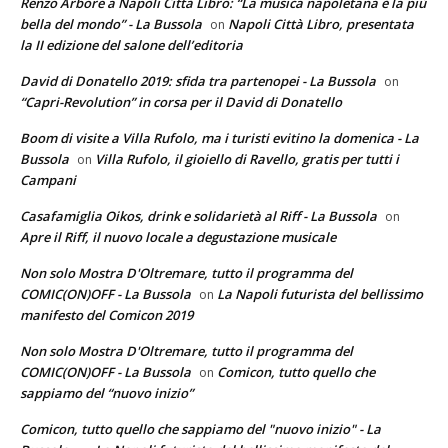
Renzo Arbore a Napoli Città Libro: “La musica napoletana è la più
bella del mondo” - La Bussola
Napoli Città Libro, presentata
on
la II edizione del salone dell’editoria
David di Donatello 2019: sfida tra partenopei - La Bussola
on
“Capri-Revolution” in corsa per il David di Donatello
Boom di visite a Villa Rufolo, ma i turisti evitino la domenica - La
Bussola
Villa Rufolo, il gioiello di Ravello, gratis per tutti i
on
Campani
Casafamiglia Oikos, drink e solidarietà al Riff - La Bussola
on
Apre il Riff, il nuovo locale a degustazione musicale
Non solo Mostra D'Oltremare, tutto il programma del
COMIC(ON)OFF - La Bussola
La Napoli futurista del bellissimo
on
manifesto del Comicon 2019
Non solo Mostra D'Oltremare, tutto il programma del
COMIC(ON)OFF - La Bussola
Comicon, tutto quello che
on
sappiamo del “nuovo inizio”
Comicon, tutto quello che sappiamo del "nuovo inizio" - La