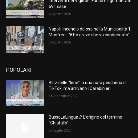
interventi dei Vigili del Fuoco e sgomberate
691 case
6 Agosto 2026
Napoli: Incendio doloso nella Municipalità 1,
Manfredi: “Atto grave che va condannato”
5 Agosto 2026
POPOLARI
Blitz delle “Iene” in una nota pescheria di
TikTok, ma arrivano i Carabinieri
11 Dicembre 2024
BussoLaLingua // L’origine del termine
“Chiattillo”
27 Luglio 2020