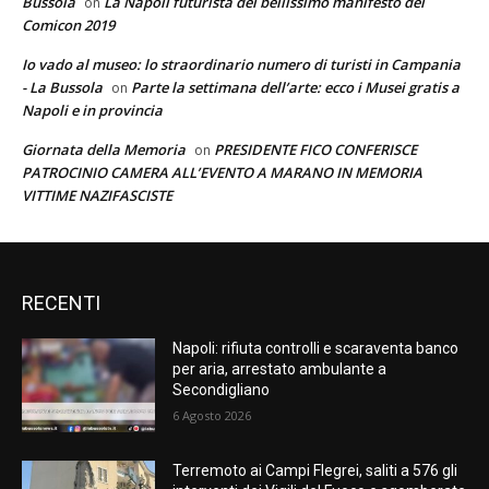
Bussola
La Napoli futurista del bellissimo manifesto del
on
Comicon 2019
Io vado al museo: lo straordinario numero di turisti in Campania
- La Bussola
Parte la settimana dell’arte: ecco i Musei gratis a
on
Napoli e in provincia
Giornata della Memoria
PRESIDENTE FICO CONFERISCE
on
PATROCINIO CAMERA ALL’EVENTO A MARANO IN MEMORIA
VITTIME NAZIFASCISTE
RECENTI
Napoli: rifiuta controlli e scaraventa banco
per aria, arrestato ambulante a
Secondigliano
6 Agosto 2026
Terremoto ai Campi Flegrei, saliti a 576 gli