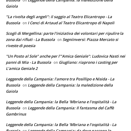
Bussola
Leggende della Campania: la maledizione della
on
Gaiola
"La rivolta degli angeli": il saggio al Teatro Elicantropo - La
Bussola
I Cenci di Artaud al Teatro Elicantropo di Napoli
on
Scogli di Mergellina: parte l'iniziativa dei volontari per ripulire la
zona dai rifiuti - La Bussola
Segniinversi: Piazza Mercato si
on
riveste di poesia
"Un Posto al Sole" anche per l’"Amica Geniale": Ludovica Nasti nei
panni di Mia - La Bussola
Giugliano: riaprono i casting per
on
L’amica Geniale 2
Leggende della Campania: l'amore tra Posillipo e Nisida - La
Bussola
Leggende della Campania: la maledizione della
on
Gaiola
Leggende della Campania: la Bella 'Mbriana e l'ospitalità - La
Bussola
Leggende della Campania: Il fantasma del Caffè
on
Gambrinus
Leggende della Campania: la Bella 'Mbriana e l'ospitalità - La
Bussola
Leggende della Campania: da dove nascono le
on