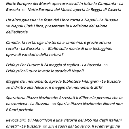
Notte Europea dei Musei: aperture serali in tutta la Campania - La
Bussola
Notte Europea dei Musei: aperta la Reggia di Caserta
on
Un'altra galassia: La festa del Libro torna a Napoli - La Bussola
Napoli Città Libro, presentata la II edizione del salone
on
dell’editoria
Camilla, la tartaruga che torna a camminare grazie ad una
rotella - La Bussola
Giallo sulla morte di una testuggine:
on
opera di vandali o della natura?
Fridays For Future: il 24 maggio si replica - La Bussola
on
FridaysForFuture invade le strade di Napoli
Maggio dei monumenti: apre la Biblioteca Filangieri - La Bussola
Il diritto alla felicità: il maggio dei monumenti 2019
on
Sparatoria Piazza Nazionale: Arrestati il Killer e la persona che lo
nascondeva - La Bussola
Spari a Piazza Nazionale: Noemi non
on
è fuori pericolo
Revoca Siri, Di Maio:"Non è una vittoria del M5S ma degli italiani
onesti" - La Bussola
Siri è fuori dal Governo. Il Premier gli ha
on