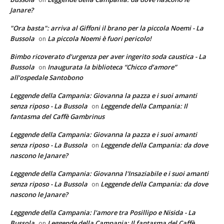
Janare?
"Ora basta": arriva al Giffoni il brano per la piccola Noemi - La
Bussola
La piccola Noemi è fuori pericolo!
on
Bimbo ricoverato d'urgenza per aver ingerito soda caustica - La
Bussola
Inaugurata la biblioteca “Chicco d’amore”
on
all’ospedale Santobono
Leggende della Campania: Giovanna la pazza e i suoi amanti
senza riposo - La Bussola
Leggende della Campania: Il
on
fantasma del Caffè Gambrinus
Leggende della Campania: Giovanna la pazza e i suoi amanti
senza riposo - La Bussola
Leggende della Campania: da dove
on
nascono le Janare?
Leggende della Campania: Giovanna l'Insaziabile e i suoi amanti
senza riposo - La Bussola
Leggende della Campania: da dove
on
nascono le Janare?
Leggende della Campania: l'amore tra Posillipo e Nisida - La
Bussola
Leggende della Campania: Il fantasma del Caffè
on