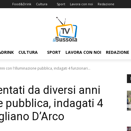
Food&Drink
Cultura
Sport
Lavora con noi
Redazione
&DRINK
CULTURA
SPORT
LAVORA CON NOI
REDAZIONE
anni con l'illuminazione pubblica, indagati 4 funzionari...
mentati da diversi anni
e pubblica, indagati 4
gliano D’Arco