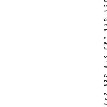
Un
La
ed
Ca
ad
un
Fr
Bu
Na
Ma
- 
m
Sp
pe
Pi
Re
de
Go