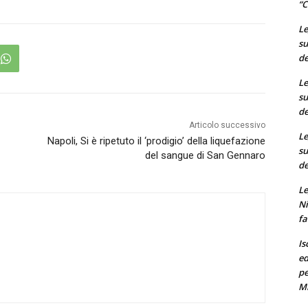
“C
Le
su
de
Le
su
de
Articolo successivo
Le
Napoli, Si è ripetuto il ‘prodigio’ della liquefazione
su
del sangue di San Gennaro
de
Le
Ni
fa
Is
ed
pe
M