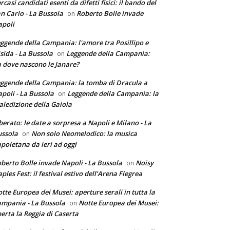
rcasi candidati esenti da difetti fisici: il bando del
n Carlo - La Bussola
Roberto Bolle invade
on
poli
ggende della Campania: l'amore tra Posillipo e
sida - La Bussola
Leggende della Campania:
on
 dove nascono le Janare?
ggende della Campania: la tomba di Dracula a
poli - La Bussola
Leggende della Campania: la
on
ledizione della Gaiola
berato: le date a sorpresa a Napoli e Milano - La
ssola
Non solo Neomelodico: la musica
on
poletana da ieri ad oggi
berto Bolle invade Napoli - La Bussola
Noisy
on
ples Fest: il festival estivo dell’Arena Flegrea
tte Europea dei Musei: aperture serali in tutta la
mpania - La Bussola
Notte Europea dei Musei:
on
erta la Reggia di Caserta