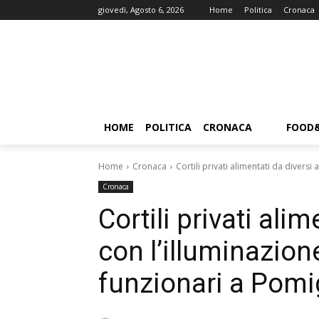
giovedì, Agosto 6, 2026
Home
Politica
Cronaca
HOME
POLITICA
CRONACA
FOOD
Home
Cronaca
Cortili privati alimentati da diversi 
Cronaca
Cortili privati ali
con l’illuminazion
funzionari a Pomi