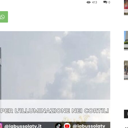
413
0