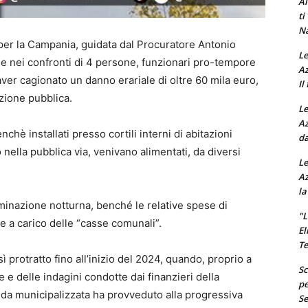
Al
ti
Na
per la Campania, guidata dal Procuratore Antonio
Le
ne nei confronti di 4 persone, funzionari pro-tempore
Az
ver cagionato un danno erariale di oltre 60 mila euro,
Il
azione pubblica.
Le
Az
hè installati presso cortili interni di abitazioni
da
 nella pubblica via, venivano alimentati, da diversi
Le
Az
la
lluminazione notturna, benché le relative spese di
"L
 a carico delle “casse comunali”.
El
Te
 protratto fino all’inizio del 2024, quando, proprio a
Sc
e e delle indagini condotte dai finanzieri della
pe
da municipalizzata ha provveduto alla progressiva
Se