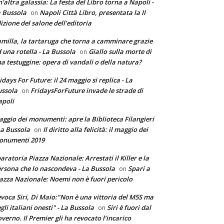
'altra galassia: La festa del Libro torna a Napoli -
 Bussola
Napoli Città Libro, presentata la II
on
izione del salone dell’editoria
milla, la tartaruga che torna a camminare grazie
 una rotella - La Bussola
Giallo sulla morte di
on
a testuggine: opera di vandali o della natura?
idays For Future: il 24 maggio si replica - La
ssola
FridaysForFuture invade le strade di
on
poli
ggio dei monumenti: apre la Biblioteca Filangieri
La Bussola
Il diritto alla felicità: il maggio dei
on
onumenti 2019
aratoria Piazza Nazionale: Arrestati il Killer e la
rsona che lo nascondeva - La Bussola
Spari a
on
azza Nazionale: Noemi non è fuori pericolo
voca Siri, Di Maio:"Non è una vittoria del M5S ma
gli italiani onesti" - La Bussola
Siri è fuori dal
on
verno. Il Premier gli ha revocato l’incarico