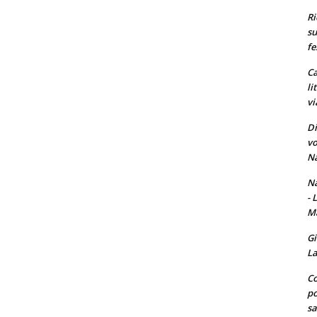
Ri
su
fe
Ca
li
vi
Di
vo
Na
Na
- 
Ma
Gi
La
Co
po
sa