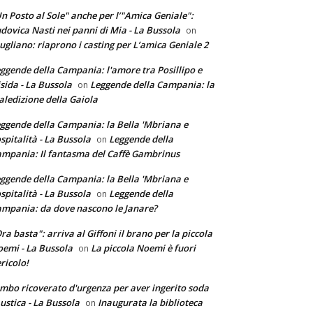
n Posto al Sole" anche per l’"Amica Geniale":
dovica Nasti nei panni di Mia - La Bussola
on
ugliano: riaprono i casting per L’amica Geniale 2
ggende della Campania: l'amore tra Posillipo e
sida - La Bussola
Leggende della Campania: la
on
ledizione della Gaiola
ggende della Campania: la Bella 'Mbriana e
ospitalità - La Bussola
Leggende della
on
mpania: Il fantasma del Caffè Gambrinus
ggende della Campania: la Bella 'Mbriana e
ospitalità - La Bussola
Leggende della
on
mpania: da dove nascono le Janare?
ra basta": arriva al Giffoni il brano per la piccola
emi - La Bussola
La piccola Noemi è fuori
on
ricolo!
mbo ricoverato d'urgenza per aver ingerito soda
ustica - La Bussola
Inaugurata la biblioteca
on