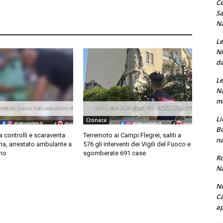
Ce
Sa
Na
Le
Ni
da
Le
Na
ma
Li
Cronaca
Bu
ta controlli e scaraventa
Terremoto ai Campi Flegrei, saliti a
na
ia, arrestato ambulante a
576 gli interventi dei Vigili del Fuoco e
no
sgomberate 691 case
Ro
Na
No
Ca
ap