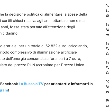
"U
Lu
e la decisione politica di alimentare, a spese della
Gi
i cortili chiusi risaliva agli anni ottanta e non è mai
Le
 anni, fosse stata portata all’attenzione degli
Ni
n cittadino.
ma
Le
o erariale, per un totale di 62.822 euro, calcolando,
l'
riodo complessivo di illuminazione artificiale
Ca
osto dell’energia consumata all’ora, pari a 7 euro,
Le
quisto del prezzo PUN (acronimo per Prezzo Unico
l'
Ca
"O
a Facebook
La Bussola TV
per orientarti e informarti in
No
gram
!
pe
Bi
ca