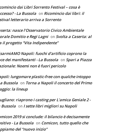
comincio dai Libri Sorrento Festival – cosa è
ccesso? - La Bussola
Ricomincio dai libri: il
on
stival letterario arriva a Sorrento
serta: nasce l'Osservatorio Civico Ambientale
torale Domitio e Regi Lagni
Svolta a Caserta: al
on
a il progetto “Vita Indipendente”
sarmiAMO Napoli: fuochi d'artificio coprono la
ce dei manifestanti - La Bussola
Spari a Piazza
on
zionale: Noemi non è fuori pericolo
poli: lungomare plastic-free con qualche intoppo
La Bussola
Torna a Napoli il concerto del Primo
on
ggio: la lineup
ugliano: riaprono i casting per L'amica Geniale 2 -
 Bussola
I sette libri migliori su Napoli
on
micon 2019 si conclude: il bilancio è decisamente
sitivo - La Bussola
Comicon, tutto quello che
on
ppiamo del “nuovo inizio”