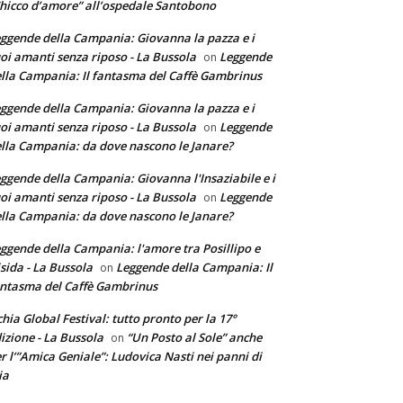
hicco d’amore” all’ospedale Santobono
ggende della Campania: Giovanna la pazza e i
oi amanti senza riposo - La Bussola
Leggende
on
lla Campania: Il fantasma del Caffè Gambrinus
ggende della Campania: Giovanna la pazza e i
oi amanti senza riposo - La Bussola
Leggende
on
lla Campania: da dove nascono le Janare?
ggende della Campania: Giovanna l'Insaziabile e i
oi amanti senza riposo - La Bussola
Leggende
on
lla Campania: da dove nascono le Janare?
ggende della Campania: l'amore tra Posillipo e
sida - La Bussola
Leggende della Campania: Il
on
ntasma del Caffè Gambrinus
chia Global Festival: tutto pronto per la 17°
izione - La Bussola
“Un Posto al Sole” anche
on
r l’”Amica Geniale”: Ludovica Nasti nei panni di
ia