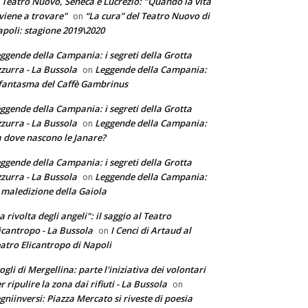
 Teatro Nuovo, Seneca e Lucrezio: "Quando la vita
 viene a trovare"
“La cura” del Teatro Nuovo di
on
poli: stagione 2019\2020
ggende della Campania: i segreti della Grotta
zurra - La Bussola
Leggende della Campania:
on
 fantasma del Caffè Gambrinus
ggende della Campania: i segreti della Grotta
zurra - La Bussola
Leggende della Campania:
on
 dove nascono le Janare?
ggende della Campania: i segreti della Grotta
zurra - La Bussola
Leggende della Campania:
on
 maledizione della Gaiola
a rivolta degli angeli": il saggio al Teatro
icantropo - La Bussola
I Cenci di Artaud al
on
atro Elicantropo di Napoli
ogli di Mergellina: parte l'iniziativa dei volontari
r ripulire la zona dai rifiuti - La Bussola
on
gniinversi: Piazza Mercato si riveste di poesia