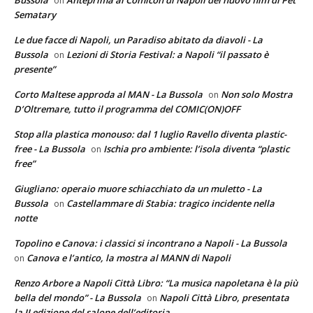
on
Sematary
Le due facce di Napoli, un Paradiso abitato da diavoli - La
Bussola
Lezioni di Storia Festival: a Napoli “il passato è
on
presente”
Corto Maltese approda al MAN - La Bussola
Non solo Mostra
on
D’Oltremare, tutto il programma del COMIC(ON)OFF
Stop alla plastica monouso: dal 1 luglio Ravello diventa plastic-
free - La Bussola
Ischia pro ambiente: l’isola diventa “plastic
on
free”
Giugliano: operaio muore schiacchiato da un muletto - La
Bussola
Castellammare di Stabia: tragico incidente nella
on
notte
Topolino e Canova: i classici si incontrano a Napoli - La Bussola
Canova e l’antico, la mostra al MANN di Napoli
on
Renzo Arbore a Napoli Città Libro: “La musica napoletana è la più
bella del mondo” - La Bussola
Napoli Città Libro, presentata
on
la II edizione del salone dell’editoria