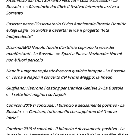
Ricomincio dai Libri Sorrento Festival – cosa è successo? - La
Bussola
Ricomincio dai libri: il festival letterario arriva a
on
Sorrento
Caserta: nasce l'Osservatorio Civico Ambientale litorale Domitio
e Regi Lagni
Svolta a Caserta: al via il progetto “Vita
on
Indipendente”
DisarmiAMO Napoli: fuochi d'artificio coprono la voce dei
manifestanti - La Bussola
Spari a Piazza Nazionale: Noemi
on
non è fuori pericolo
Napoli: lungomare plastic-free con qualche intoppo - La Bussola
Torna a Napoli il concerto del Primo Maggio: la lineup
on
Giugliano: riaprono i casting per L'amica Geniale 2 - La Bussola
I sette libri migliori su Napoli
on
Comicon 2019 si conclude: il bilancio è decisamente positivo - La
Bussola
Comicon, tutto quello che sappiamo del “nuovo
on
inizio”
Comicon 2019 si conclude: il bilancio è decisamente positivo - La
Bussola
Anteprima al Comicon di Napoli del nuovo film di Pet