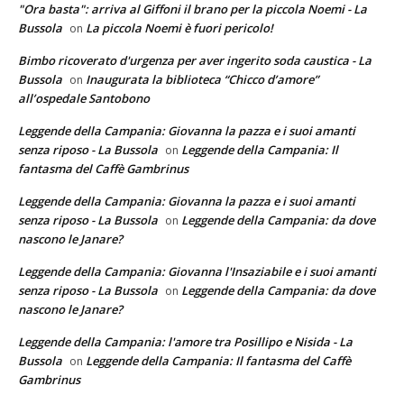
"Ora basta": arriva al Giffoni il brano per la piccola Noemi - La
Bussola
La piccola Noemi è fuori pericolo!
on
Bimbo ricoverato d'urgenza per aver ingerito soda caustica - La
Bussola
Inaugurata la biblioteca “Chicco d’amore”
on
all’ospedale Santobono
Leggende della Campania: Giovanna la pazza e i suoi amanti
senza riposo - La Bussola
Leggende della Campania: Il
on
fantasma del Caffè Gambrinus
Leggende della Campania: Giovanna la pazza e i suoi amanti
senza riposo - La Bussola
Leggende della Campania: da dove
on
nascono le Janare?
Leggende della Campania: Giovanna l'Insaziabile e i suoi amanti
senza riposo - La Bussola
Leggende della Campania: da dove
on
nascono le Janare?
Leggende della Campania: l'amore tra Posillipo e Nisida - La
Bussola
Leggende della Campania: Il fantasma del Caffè
on
Gambrinus