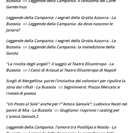
Bussola
Leggende della Campania: Il fantasma del Caffè
on
Gambrinus
Leggende della Campania: i segreti della Grotta Azzurra - La
Bussola
Leggende della Campania: da dove nascono le
on
Janare?
Leggende della Campania: i segreti della Grotta Azzurra - La
Bussola
Leggende della Campania: la maledizione della
on
Gaiola
"La rivolta degli angeli": il saggio al Teatro Elicantropo - La
Bussola
I Cenci di Artaud al Teatro Elicantropo di Napoli
on
Scogli di Mergellina: parte l'iniziativa dei volontari per ripulire la
zona dai rifiuti - La Bussola
Segniinversi: Piazza Mercato si
on
riveste di poesia
"Un Posto al Sole" anche per l’"Amica Geniale": Ludovica Nasti nei
panni di Mia - La Bussola
Giugliano: riaprono i casting per
on
L’amica Geniale 2
Leggende della Campania: l'amore tra Posillipo e Nisida - La