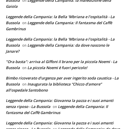
Bussola
Leggende della Campania: la maledizione della
on
Gaiola
Leggende della Campania: la Bella 'Mbriana e l'ospitalità - La
Bussola
Leggende della Campania: Il fantasma del Caffè
on
Gambrinus
Leggende della Campania: la Bella 'Mbriana e l'ospitalità - La
Bussola
Leggende della Campania: da dove nascono le
on
Janare?
"Ora basta": arriva al Giffoni il brano per la piccola Noemi - La
Bussola
La piccola Noemi è fuori pericolo!
on
Bimbo ricoverato d'urgenza per aver ingerito soda caustica - La
Bussola
Inaugurata la biblioteca “Chicco d’amore”
on
all’ospedale Santobono
Leggende della Campania: Giovanna la pazza e i suoi amanti
senza riposo - La Bussola
Leggende della Campania: Il
on
fantasma del Caffè Gambrinus
Leggende della Campania: Giovanna la pazza e i suoi amanti
senza riposo - La Bussola
Leggende della Campania: da dove