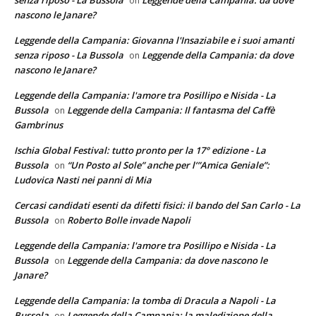
on
nascono le Janare?
Leggende della Campania: Giovanna l'Insaziabile e i suoi amanti
senza riposo - La Bussola
Leggende della Campania: da dove
on
nascono le Janare?
Leggende della Campania: l'amore tra Posillipo e Nisida - La
Bussola
Leggende della Campania: Il fantasma del Caffè
on
Gambrinus
Ischia Global Festival: tutto pronto per la 17° edizione - La
Bussola
“Un Posto al Sole” anche per l’”Amica Geniale”:
on
Ludovica Nasti nei panni di Mia
Cercasi candidati esenti da difetti fisici: il bando del San Carlo - La
Bussola
Roberto Bolle invade Napoli
on
Leggende della Campania: l'amore tra Posillipo e Nisida - La
Bussola
Leggende della Campania: da dove nascono le
on
Janare?
Leggende della Campania: la tomba di Dracula a Napoli - La
Bussola
Leggende della Campania: la maledizione della
on