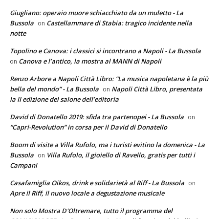
Giugliano: operaio muore schiacchiato da un muletto - La
Bussola
Castellammare di Stabia: tragico incidente nella
on
notte
Topolino e Canova: i classici si incontrano a Napoli - La Bussola
Canova e l’antico, la mostra al MANN di Napoli
on
Renzo Arbore a Napoli Città Libro: “La musica napoletana è la più
bella del mondo” - La Bussola
Napoli Città Libro, presentata
on
la II edizione del salone dell’editoria
David di Donatello 2019: sfida tra partenopei - La Bussola
on
“Capri-Revolution” in corsa per il David di Donatello
Boom di visite a Villa Rufolo, ma i turisti evitino la domenica - La
Bussola
Villa Rufolo, il gioiello di Ravello, gratis per tutti i
on
Campani
Casafamiglia Oikos, drink e solidarietà al Riff - La Bussola
on
Apre il Riff, il nuovo locale a degustazione musicale
Non solo Mostra D'Oltremare, tutto il programma del