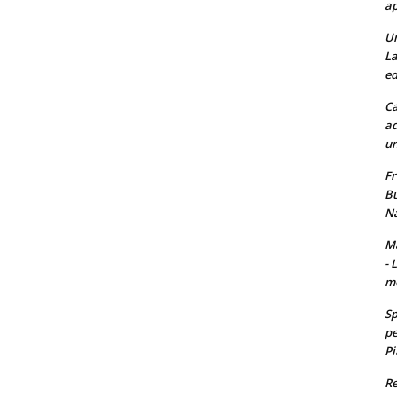
ap
Un
La
ed
Ca
ad
un
Fr
Bu
Na
Ma
- 
m
Sp
pe
Pi
Re