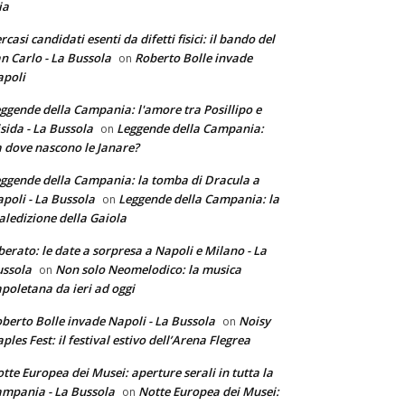
ia
rcasi candidati esenti da difetti fisici: il bando del
n Carlo - La Bussola
Roberto Bolle invade
on
poli
ggende della Campania: l'amore tra Posillipo e
sida - La Bussola
Leggende della Campania:
on
 dove nascono le Janare?
ggende della Campania: la tomba di Dracula a
poli - La Bussola
Leggende della Campania: la
on
ledizione della Gaiola
berato: le date a sorpresa a Napoli e Milano - La
ssola
Non solo Neomelodico: la musica
on
poletana da ieri ad oggi
berto Bolle invade Napoli - La Bussola
Noisy
on
ples Fest: il festival estivo dell’Arena Flegrea
tte Europea dei Musei: aperture serali in tutta la
mpania - La Bussola
Notte Europea dei Musei:
on