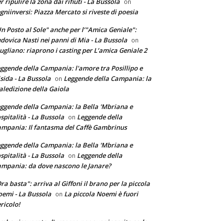
r ripulire la zona dai rifiuti - La Bussola
on
gniinversi: Piazza Mercato si riveste di poesia
n Posto al Sole" anche per l’"Amica Geniale":
dovica Nasti nei panni di Mia - La Bussola
on
ugliano: riaprono i casting per L’amica Geniale 2
ggende della Campania: l'amore tra Posillipo e
sida - La Bussola
Leggende della Campania: la
on
ledizione della Gaiola
ggende della Campania: la Bella 'Mbriana e
ospitalità - La Bussola
Leggende della
on
mpania: Il fantasma del Caffè Gambrinus
ggende della Campania: la Bella 'Mbriana e
ospitalità - La Bussola
Leggende della
on
mpania: da dove nascono le Janare?
ra basta": arriva al Giffoni il brano per la piccola
emi - La Bussola
La piccola Noemi è fuori
on
ricolo!