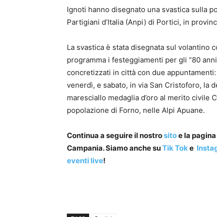
Ignoti hanno disegnato una svastica sulla p
Partigiani d’Italia (Anpi) di Portici, in provinc
La svastica è stata disegnata sul volantino co
programma i festeggiamenti per gli “80 anni
concretizzati in città con due appuntamenti: u
venerdì, e sabato, in via San Cristoforo, la
maresciallo medaglia d’oro al merito civile Ci
popolazione di Forno, nelle Alpi Apuane.
Continua a seguire il nostro
sito
e la pagin
Campania. Siamo anche su
Tik Tok
e
Insta
eventi live
!
25 aprile portici