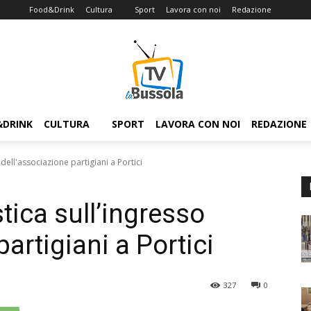
Food&Drink
Cultura
Sport
Lavora con noi
Redazione
&DRINK
CULTURA
SPORT
LAVORA CON NOI
REDAZIONE
 dell'associazione partigiani a Portici
stica sull’ingresso
artigiani a Portici
327
0