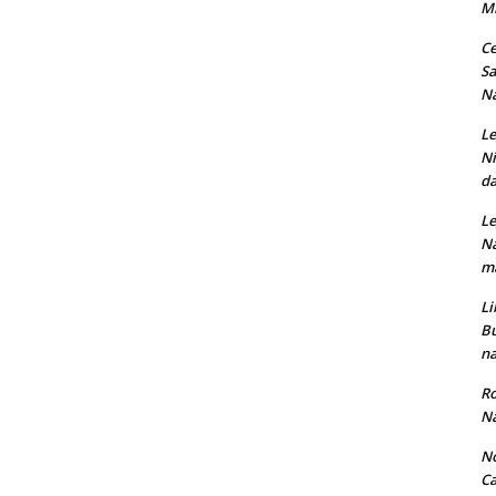
M
Ce
Sa
Na
Le
Ni
da
Le
Na
ma
Li
Bu
na
Ro
Na
No
Ca