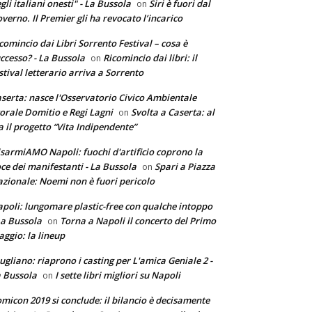
gli italiani onesti" - La Bussola
Siri è fuori dal
on
verno. Il Premier gli ha revocato l’incarico
comincio dai Libri Sorrento Festival – cosa è
ccesso? - La Bussola
Ricomincio dai libri: il
on
stival letterario arriva a Sorrento
serta: nasce l'Osservatorio Civico Ambientale
torale Domitio e Regi Lagni
Svolta a Caserta: al
on
a il progetto “Vita Indipendente”
sarmiAMO Napoli: fuochi d'artificio coprono la
ce dei manifestanti - La Bussola
Spari a Piazza
on
zionale: Noemi non è fuori pericolo
poli: lungomare plastic-free con qualche intoppo
La Bussola
Torna a Napoli il concerto del Primo
on
ggio: la lineup
ugliano: riaprono i casting per L'amica Geniale 2 -
 Bussola
I sette libri migliori su Napoli
on
micon 2019 si conclude: il bilancio è decisamente