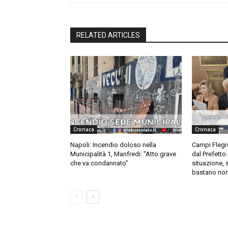
RELATED ARTICLES
Cronaca
Cronaca
Napoli: Incendio doloso nella
Campi Flegre
Municipalità 1, Manfredi: “Atto grave
dal Prefetto
che va condannato”
situazione, 
bastano non 