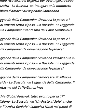
mbo ricoverato d'urgenza per aver ingerito soda
ustica - La Bussola
Inaugurata la biblioteca
on
hicco d’amore” all’ospedale Santobono
ggende della Campania: Giovanna la pazza e i
oi amanti senza riposo - La Bussola
Leggende
on
lla Campania: Il fantasma del Caffè Gambrinus
ggende della Campania: Giovanna la pazza e i
oi amanti senza riposo - La Bussola
Leggende
on
lla Campania: da dove nascono le Janare?
ggende della Campania: Giovanna l'Insaziabile e i
oi amanti senza riposo - La Bussola
Leggende
on
lla Campania: da dove nascono le Janare?
ggende della Campania: l'amore tra Posillipo e
sida - La Bussola
Leggende della Campania: Il
on
ntasma del Caffè Gambrinus
chia Global Festival: tutto pronto per la 17°
izione - La Bussola
“Un Posto al Sole” anche
on
r l’”Amica Geniale”: Ludovica Nasti nei panni di