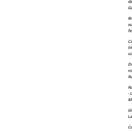
de
Go
Ri
su
fe
Ca
li
vi
Di
vo
Na
Na
- 
Ma
Gi
La
Co