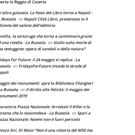
erta la Reggia di Caserta
'altra galassia: La festa del Libro torna a Napoli -
 Bussola
Napoli Città Libro, presentata la II
on
izione del salone dell’editoria
milla, la tartaruga che torna a camminare grazie
 una rotella - La Bussola
Giallo sulla morte di
on
a testuggine: opera di vandali o della natura?
idays For Future: il 24 maggio si replica - La
ssola
FridaysForFuture invade le strade di
on
poli
ggio dei monumenti: apre la Biblioteca Filangieri
La Bussola
Il diritto alla felicità: il maggio dei
on
onumenti 2019
aratoria Piazza Nazionale: Arrestati il Killer e la
rsona che lo nascondeva - La Bussola
Spari a
on
azza Nazionale: Noemi non è fuori pericolo
voca Siri, Di Maio:"Non è una vittoria del M5S ma