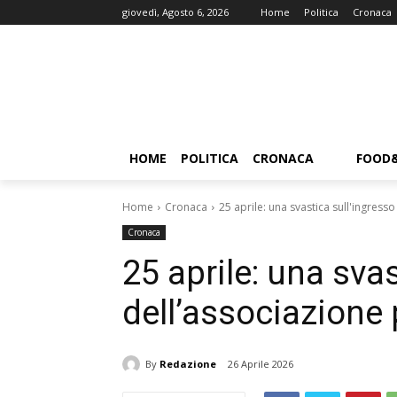
giovedì, Agosto 6, 2026
Home
Politica
Cronaca
HOME
POLITICA
CRONACA
FOOD
Home
Cronaca
25 aprile: una svastica sull'ingresso
Cronaca
25 aprile: una sva
dell’associazione p
By
Redazione
26 Aprile 2026