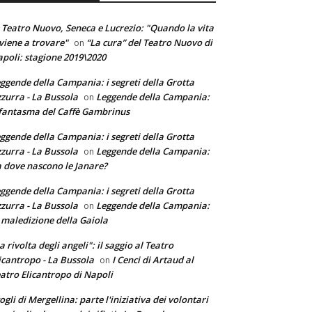
 Teatro Nuovo, Seneca e Lucrezio: "Quando la vita
 viene a trovare"
“La cura” del Teatro Nuovo di
on
poli: stagione 2019\2020
ggende della Campania: i segreti della Grotta
zurra - La Bussola
Leggende della Campania:
on
 fantasma del Caffè Gambrinus
ggende della Campania: i segreti della Grotta
zurra - La Bussola
Leggende della Campania:
on
 dove nascono le Janare?
ggende della Campania: i segreti della Grotta
zurra - La Bussola
Leggende della Campania:
on
 maledizione della Gaiola
a rivolta degli angeli": il saggio al Teatro
icantropo - La Bussola
I Cenci di Artaud al
on
atro Elicantropo di Napoli
ogli di Mergellina: parte l'iniziativa dei volontari