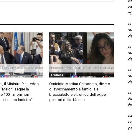
Bi
ca
“C
Le
su
de
Le
su
de
Le
Cronaca
su
de
i, il Ministro Piantedosi
Omicidio Martina Carbonaro, divieto
: “Meloni segue la
di avvicinamento a famiglia e
Le
se 100 milioni non
braccialetto elettronico dell’ex per
Ni
ci tiriamo indietro”
genitori della 14enne
fa
Is
ed
pe