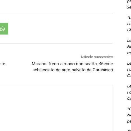
pe
Se
"U
Lu
Gi
Le
Ni
ma
Articolo successivo
Le
nte
Marano: freno a mano non scatta, 46enne
l'
schiacciato da auto salvato da Carabinieri
Ca
Le
l'
Ca
"O
No
pe