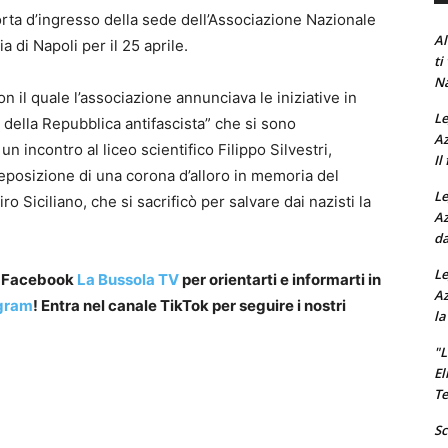
orta d’ingresso della sede dell’Associazione Nazionale
Al
ia di Napoli per il 25 aprile.
ti
Na
n il quale l’associazione annunciava le iniziative in
Le
 della Repubblica antifascista” che si sono
Az
n incontro al liceo scientifico Filippo Silvestri,
Il
 deposizione di una corona d’alloro in memoria del
Le
ro Siciliano, che si sacrificò per salvare dai nazisti la
Az
da
Le
a Facebook
La Bussola TV
per orientarti e informarti in
Az
gram
! Entra nel canale TikTok per seguire i nostri
la
"L
El
Te
Sc