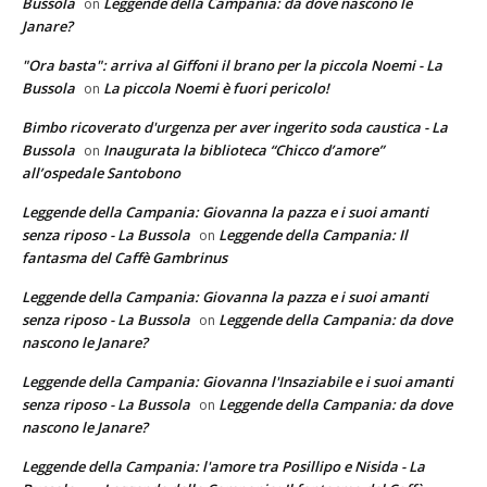
Bussola
Leggende della Campania: da dove nascono le
on
Janare?
"Ora basta": arriva al Giffoni il brano per la piccola Noemi - La
Bussola
La piccola Noemi è fuori pericolo!
on
Bimbo ricoverato d'urgenza per aver ingerito soda caustica - La
Bussola
Inaugurata la biblioteca “Chicco d’amore”
on
all’ospedale Santobono
Leggende della Campania: Giovanna la pazza e i suoi amanti
senza riposo - La Bussola
Leggende della Campania: Il
on
fantasma del Caffè Gambrinus
Leggende della Campania: Giovanna la pazza e i suoi amanti
senza riposo - La Bussola
Leggende della Campania: da dove
on
nascono le Janare?
Leggende della Campania: Giovanna l'Insaziabile e i suoi amanti
senza riposo - La Bussola
Leggende della Campania: da dove
on
nascono le Janare?
Leggende della Campania: l'amore tra Posillipo e Nisida - La