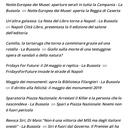
Notte Europea dei Musei: aperture serali in tutta la Campania - La
Bussola
Notte Europea dei Musei: aperta la Reggia di Caserta
on
Un'altra galassia: La festa del Libro torna a Napoli - La Bussola
Napoli Città Libro, presentata la II edizione del salone
on
dell’editoria
Camilla, la tartaruga che torna a camminare grazie ad una
rotella - La Bussola
Giallo sulla morte di una testuggine:
on
opera di vandali o della natura?
Fridays For Future: il 24 maggio si replica - La Bussola
on
FridaysForFuture invade le strade di Napoli
Maggio dei monumenti: apre la Biblioteca Filangieri - La Bussola
Il diritto alla felicità: il maggio dei monumenti 2019
on
Sparatoria Piazza Nazionale: Arrestati il Killer e la persona che lo
nascondeva - La Bussola
Spari a Piazza Nazionale: Noemi non
on
è fuori pericolo
Revoca Siri, Di Maio:"Non è una vittoria del M5S ma degli italiani
onesti" - La Bussola
Siri è fuori dal Governo. Il Premier gli ha
on