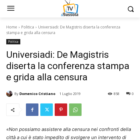
Home
Politica
Universiadi: De Magistris diserta la conferenza
stampa e grida alla censura
Politica
Universiadi: De Magistris
diserta la conferenza stampa
e grida alla censura
By
Domenico Cristiano
1 Luglio 2019
858
0
«Non possiamo assistere alla censura nei confronti della
città a cui è stato impedito di svolgere un intervento di