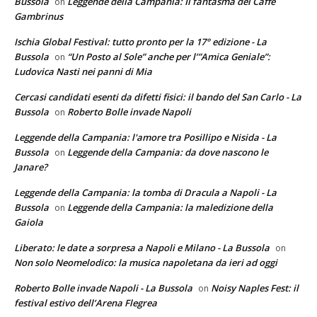
Bussola
Leggende della Campania: Il fantasma del Caffè
on
Gambrinus
Ischia Global Festival: tutto pronto per la 17° edizione - La
Bussola
“Un Posto al Sole” anche per l’”Amica Geniale”:
on
Ludovica Nasti nei panni di Mia
Cercasi candidati esenti da difetti fisici: il bando del San Carlo - La
Bussola
Roberto Bolle invade Napoli
on
Leggende della Campania: l'amore tra Posillipo e Nisida - La
Bussola
Leggende della Campania: da dove nascono le
on
Janare?
Leggende della Campania: la tomba di Dracula a Napoli - La
Bussola
Leggende della Campania: la maledizione della
on
Gaiola
Liberato: le date a sorpresa a Napoli e Milano - La Bussola
on
Non solo Neomelodico: la musica napoletana da ieri ad oggi
Roberto Bolle invade Napoli - La Bussola
Noisy Naples Fest: il
on
festival estivo dell’Arena Flegrea