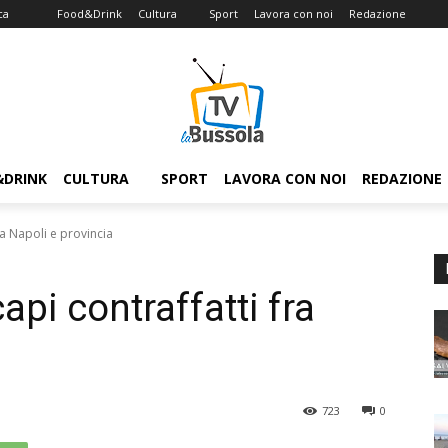
ca
Food&Drink
Cultura
Sport
Lavora con noi
Redazione
&DRINK
CULTURA
SPORT
LAVORA CON NOI
REDAZIONE
ra Napoli e provincia
api contraffatti fra
723
0