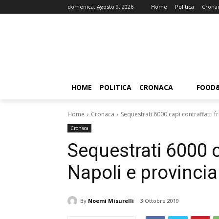
domenica, Agosto 9, 2026
Home
Politica
Crona
HOME
POLITICA
CRONACA
FOOD
Home
Cronaca
Sequestrati 6000 capi contraffatti f
Cronaca
Sequestrati 6000 c
Napoli e provincia
By
Noemi Misurelli
3 Ottobre 2019