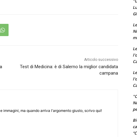
"U
Lu
Gi
Le
Ni
ma
Le
l'
Articolo successivo
Ca
na
Test di Medicina: è di Salerno la miglior candidata
Le
campana
l'
Ca
"O
No
pe
e immagini, ma quando arriva l'argomento giusto, scrivo qui!
Bi
ca
“C