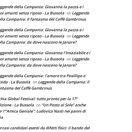
ggende della Campania: Giovanna la pazza e i
oi amanti senza riposo - La Bussola
Leggende
on
lla Campania: Il fantasma del Caffè Gambrinus
ggende della Campania: Giovanna la pazza e i
oi amanti senza riposo - La Bussola
Leggende
on
lla Campania: da dove nascono le Janare?
ggende della Campania: Giovanna l'Insaziabile e i
oi amanti senza riposo - La Bussola
Leggende
on
lla Campania: da dove nascono le Janare?
ggende della Campania: l'amore tra Posillipo e
sida - La Bussola
Leggende della Campania: Il
on
ntasma del Caffè Gambrinus
chia Global Festival: tutto pronto per la 17°
izione - La Bussola
“Un Posto al Sole” anche
on
r l’”Amica Geniale”: Ludovica Nasti nei panni di
ia
rcasi candidati esenti da difetti fisici: il bando del