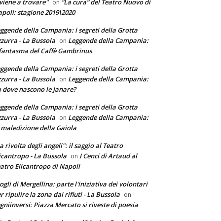
 viene a trovare"
“La cura” del Teatro Nuovo di
on
poli: stagione 2019\2020
ggende della Campania: i segreti della Grotta
zurra - La Bussola
Leggende della Campania:
on
 fantasma del Caffè Gambrinus
ggende della Campania: i segreti della Grotta
zurra - La Bussola
Leggende della Campania:
on
 dove nascono le Janare?
ggende della Campania: i segreti della Grotta
zurra - La Bussola
Leggende della Campania:
on
 maledizione della Gaiola
a rivolta degli angeli": il saggio al Teatro
icantropo - La Bussola
I Cenci di Artaud al
on
atro Elicantropo di Napoli
ogli di Mergellina: parte l'iniziativa dei volontari
r ripulire la zona dai rifiuti - La Bussola
on
gniinversi: Piazza Mercato si riveste di poesia