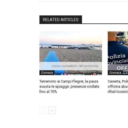
RELATED ARTICLES
Cronaca
Cronaca
Terremoto ai Campi Flegrei, la paura
Caserta, Pol
svuota le spiagge: presenze crollate
officina abus
fino al 70%
rifiuti tossici