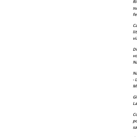
Ri
su
fe
Ca
li
vi
Di
vo
Na
Na
- 
Ma
Gi
La
Co
po
sa