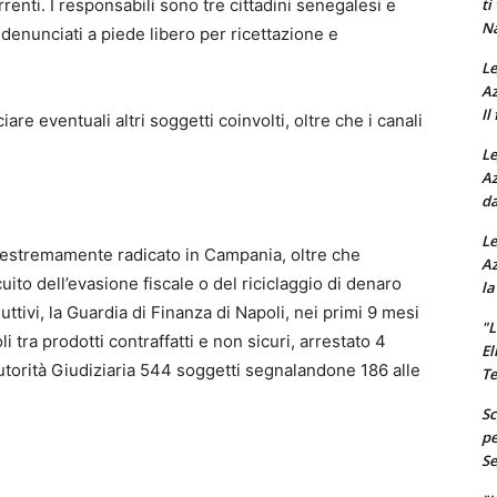
ti
renti. I responsabili sono tre cittadini senegalesi e
Na
, denunciati a piede libero per ricettazione e
Le
Az
Il
re eventuali altri soggetti coinvolti, oltre che i canali
Le
Az
da
Le
 estremamente radicato in Campania, oltre che
Az
ircuito dell’evasione fiscale o del riciclaggio di denaro
la
duttivi, la Guardia di Finanza di Napoli, nei primi 9 mesi
"L
i tra prodotti contraffatti e non sicuri, arrestato 4
El
Autorità Giudiziaria 544 soggetti segnalandone 186 alle
Te
Sc
pe
Se