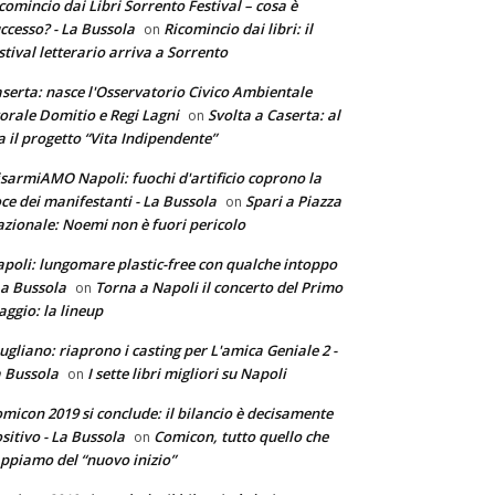
comincio dai Libri Sorrento Festival – cosa è
ccesso? - La Bussola
Ricomincio dai libri: il
on
stival letterario arriva a Sorrento
serta: nasce l'Osservatorio Civico Ambientale
torale Domitio e Regi Lagni
Svolta a Caserta: al
on
a il progetto “Vita Indipendente”
sarmiAMO Napoli: fuochi d'artificio coprono la
ce dei manifestanti - La Bussola
Spari a Piazza
on
zionale: Noemi non è fuori pericolo
poli: lungomare plastic-free con qualche intoppo
La Bussola
Torna a Napoli il concerto del Primo
on
ggio: la lineup
ugliano: riaprono i casting per L'amica Geniale 2 -
 Bussola
I sette libri migliori su Napoli
on
micon 2019 si conclude: il bilancio è decisamente
sitivo - La Bussola
Comicon, tutto quello che
on
ppiamo del “nuovo inizio”