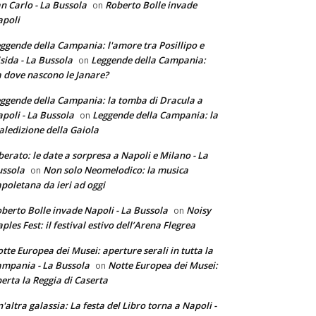
n Carlo - La Bussola
Roberto Bolle invade
on
poli
ggende della Campania: l'amore tra Posillipo e
sida - La Bussola
Leggende della Campania:
on
 dove nascono le Janare?
ggende della Campania: la tomba di Dracula a
poli - La Bussola
Leggende della Campania: la
on
ledizione della Gaiola
berato: le date a sorpresa a Napoli e Milano - La
ssola
Non solo Neomelodico: la musica
on
poletana da ieri ad oggi
berto Bolle invade Napoli - La Bussola
Noisy
on
ples Fest: il festival estivo dell’Arena Flegrea
tte Europea dei Musei: aperture serali in tutta la
mpania - La Bussola
Notte Europea dei Musei:
on
erta la Reggia di Caserta
'altra galassia: La festa del Libro torna a Napoli -