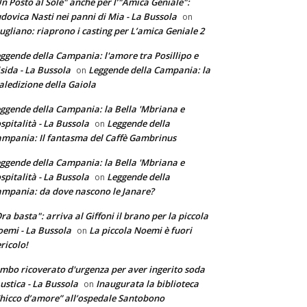
n Posto al Sole" anche per l’"Amica Geniale":
dovica Nasti nei panni di Mia - La Bussola
on
ugliano: riaprono i casting per L’amica Geniale 2
ggende della Campania: l'amore tra Posillipo e
sida - La Bussola
Leggende della Campania: la
on
ledizione della Gaiola
ggende della Campania: la Bella 'Mbriana e
ospitalità - La Bussola
Leggende della
on
mpania: Il fantasma del Caffè Gambrinus
ggende della Campania: la Bella 'Mbriana e
ospitalità - La Bussola
Leggende della
on
mpania: da dove nascono le Janare?
ra basta": arriva al Giffoni il brano per la piccola
emi - La Bussola
La piccola Noemi è fuori
on
ricolo!
mbo ricoverato d'urgenza per aver ingerito soda
ustica - La Bussola
Inaugurata la biblioteca
on
hicco d’amore” all’ospedale Santobono