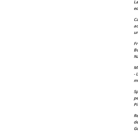
La
ed
Ca
ad
un
Fr
Bu
Na
Ma
- 
m
Sp
pe
Pi
Re
de
Go