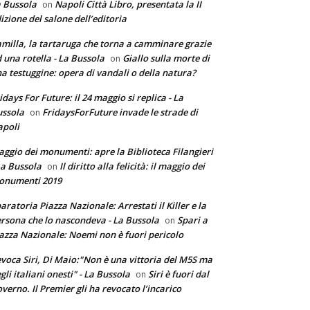
 Bussola
Napoli Città Libro, presentata la II
on
izione del salone dell’editoria
milla, la tartaruga che torna a camminare grazie
 una rotella - La Bussola
Giallo sulla morte di
on
a testuggine: opera di vandali o della natura?
idays For Future: il 24 maggio si replica - La
ssola
FridaysForFuture invade le strade di
on
poli
ggio dei monumenti: apre la Biblioteca Filangieri
La Bussola
Il diritto alla felicità: il maggio dei
on
onumenti 2019
aratoria Piazza Nazionale: Arrestati il Killer e la
rsona che lo nascondeva - La Bussola
Spari a
on
azza Nazionale: Noemi non è fuori pericolo
voca Siri, Di Maio:"Non è una vittoria del M5S ma
gli italiani onesti" - La Bussola
Siri è fuori dal
on
verno. Il Premier gli ha revocato l’incarico