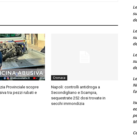
Le
su
de
Le
su
de
Le
su
de
Cronaca
Le
Ni
izia Provinciale scopre
Napoli: controlli antidroga a
fa
iva tra pezzi rubati e
Secondigliano e Scampia,
sequestrate 252 dosi trovate in
Is
secchi immondizia
ed
pe
M
Ce