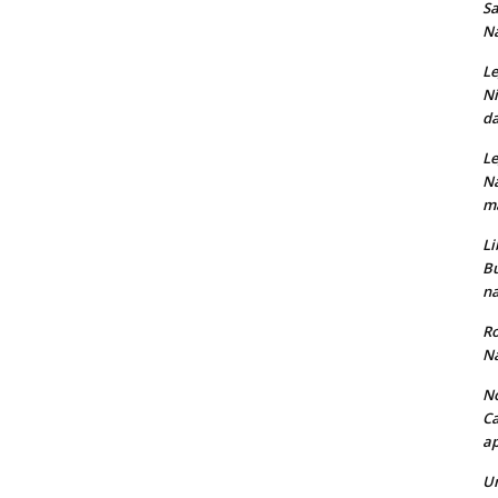
Sa
Na
Le
Ni
da
Le
Na
ma
Li
Bu
na
Ro
Na
No
Ca
ap
Un