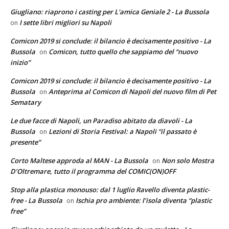
Giugliano: riaprono i casting per L'amica Geniale 2 - La Bussola
I sette libri migliori su Napoli
on
Comicon 2019 si conclude: il bilancio è decisamente positivo - La
Bussola
Comicon, tutto quello che sappiamo del “nuovo
on
inizio”
Comicon 2019 si conclude: il bilancio è decisamente positivo - La
Bussola
Anteprima al Comicon di Napoli del nuovo film di Pet
on
Sematary
Le due facce di Napoli, un Paradiso abitato da diavoli - La
Bussola
Lezioni di Storia Festival: a Napoli “il passato è
on
presente”
Corto Maltese approda al MAN - La Bussola
Non solo Mostra
on
D’Oltremare, tutto il programma del COMIC(ON)OFF
Stop alla plastica monouso: dal 1 luglio Ravello diventa plastic-
free - La Bussola
Ischia pro ambiente: l’isola diventa “plastic
on
free”