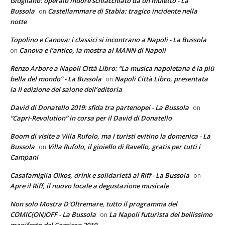
Giugliano: operaio muore schiacchiato da un muletto - La
Bussola
Castellammare di Stabia: tragico incidente nella
on
notte
Topolino e Canova: i classici si incontrano a Napoli - La Bussola
Canova e l’antico, la mostra al MANN di Napoli
on
Renzo Arbore a Napoli Città Libro: “La musica napoletana è la più
bella del mondo” - La Bussola
Napoli Città Libro, presentata
on
la II edizione del salone dell’editoria
David di Donatello 2019: sfida tra partenopei - La Bussola
on
“Capri-Revolution” in corsa per il David di Donatello
Boom di visite a Villa Rufolo, ma i turisti evitino la domenica - La
Bussola
Villa Rufolo, il gioiello di Ravello, gratis per tutti i
on
Campani
Casafamiglia Oikos, drink e solidarietà al Riff - La Bussola
on
Apre il Riff, il nuovo locale a degustazione musicale
Non solo Mostra D'Oltremare, tutto il programma del
COMIC(ON)OFF - La Bussola
La Napoli futurista del bellissimo
on
manifesto del Comicon 2019