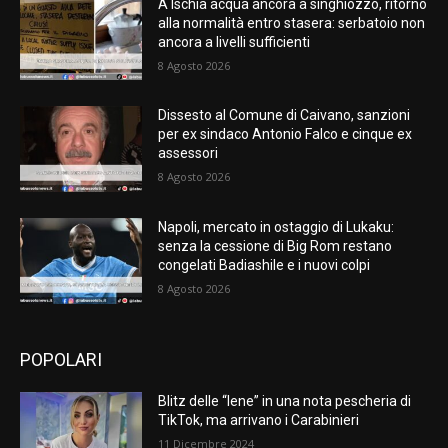
A Ischia acqua ancora a singhiozzo, ritorno
alla normalità entro stasera: serbatoio non
ancora a livelli sufficienti
8 Agosto 2026
Dissesto al Comune di Caivano, sanzioni
per ex sindaco Antonio Falco e cinque ex
assessori
8 Agosto 2026
Napoli, mercato in ostaggio di Lukaku:
senza la cessione di Big Rom restano
congelati Badiashile e i nuovi colpi
8 Agosto 2026
POPOLARI
Blitz delle “Iene” in una nota pescheria di
TikTok, ma arrivano i Carabinieri
11 Dicembre 2024