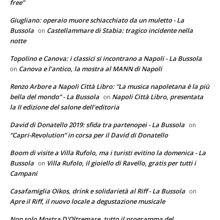
free”
Giugliano: operaio muore schiacchiato da un muletto - La
Bussola
Castellammare di Stabia: tragico incidente nella
on
notte
Topolino e Canova: i classici si incontrano a Napoli - La Bussola
Canova e l’antico, la mostra al MANN di Napoli
on
Renzo Arbore a Napoli Città Libro: “La musica napoletana è la più
bella del mondo” - La Bussola
Napoli Città Libro, presentata
on
la II edizione del salone dell’editoria
David di Donatello 2019: sfida tra partenopei - La Bussola
on
“Capri-Revolution” in corsa per il David di Donatello
Boom di visite a Villa Rufolo, ma i turisti evitino la domenica - La
Bussola
Villa Rufolo, il gioiello di Ravello, gratis per tutti i
on
Campani
Casafamiglia Oikos, drink e solidarietà al Riff - La Bussola
on
Apre il Riff, il nuovo locale a degustazione musicale
Non solo Mostra D'Oltremare, tutto il programma del