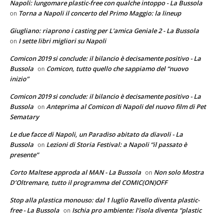
Napoli: lungomare plastic-free con qualche intoppo - La Bussola
Torna a Napoli il concerto del Primo Maggio: la lineup
on
Giugliano: riaprono i casting per L'amica Geniale 2 - La Bussola
I sette libri migliori su Napoli
on
Comicon 2019 si conclude: il bilancio è decisamente positivo - La
Bussola
Comicon, tutto quello che sappiamo del “nuovo
on
inizio”
Comicon 2019 si conclude: il bilancio è decisamente positivo - La
Bussola
Anteprima al Comicon di Napoli del nuovo film di Pet
on
Sematary
Le due facce di Napoli, un Paradiso abitato da diavoli - La
Bussola
Lezioni di Storia Festival: a Napoli “il passato è
on
presente”
Corto Maltese approda al MAN - La Bussola
Non solo Mostra
on
D’Oltremare, tutto il programma del COMIC(ON)OFF
Stop alla plastica monouso: dal 1 luglio Ravello diventa plastic-
free - La Bussola
Ischia pro ambiente: l’isola diventa “plastic
on