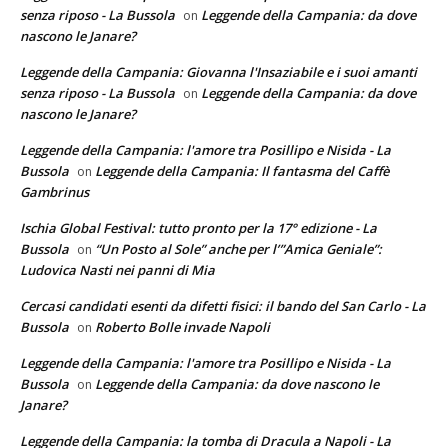
senza riposo - La Bussola
Leggende della Campania: da dove
on
nascono le Janare?
Leggende della Campania: Giovanna l'Insaziabile e i suoi amanti
senza riposo - La Bussola
Leggende della Campania: da dove
on
nascono le Janare?
Leggende della Campania: l'amore tra Posillipo e Nisida - La
Bussola
Leggende della Campania: Il fantasma del Caffè
on
Gambrinus
Ischia Global Festival: tutto pronto per la 17° edizione - La
Bussola
“Un Posto al Sole” anche per l’”Amica Geniale”:
on
Ludovica Nasti nei panni di Mia
Cercasi candidati esenti da difetti fisici: il bando del San Carlo - La
Bussola
Roberto Bolle invade Napoli
on
Leggende della Campania: l'amore tra Posillipo e Nisida - La
Bussola
Leggende della Campania: da dove nascono le
on
Janare?
Leggende della Campania: la tomba di Dracula a Napoli - La