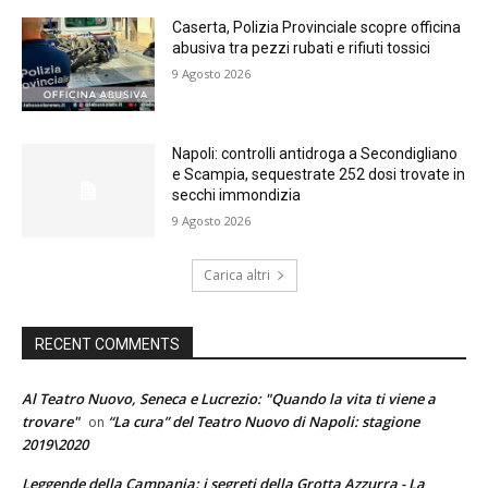
Caserta, Polizia Provinciale scopre officina
abusiva tra pezzi rubati e rifiuti tossici
9 Agosto 2026
Napoli: controlli antidroga a Secondigliano
e Scampia, sequestrate 252 dosi trovate in
secchi immondizia
9 Agosto 2026
Carica altri
RECENT COMMENTS
Al Teatro Nuovo, Seneca e Lucrezio: "Quando la vita ti viene a
trovare"
“La cura” del Teatro Nuovo di Napoli: stagione
on
2019\2020
Leggende della Campania: i segreti della Grotta Azzurra - La