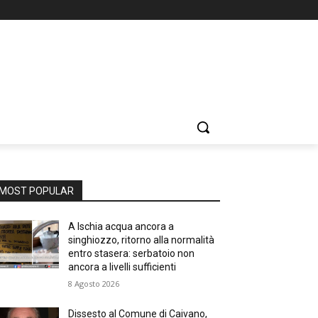
MOST POPULAR
A Ischia acqua ancora a
singhiozzo, ritorno alla normalità
entro stasera: serbatoio non
ancora a livelli sufficienti
8 Agosto 2026
Dissesto al Comune di Caivano,