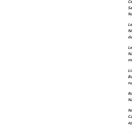
Ce
Sa
Na
Le
Ni
da
Le
Na
ma
Li
Bu
na
Ro
Na
No
Ca
ap