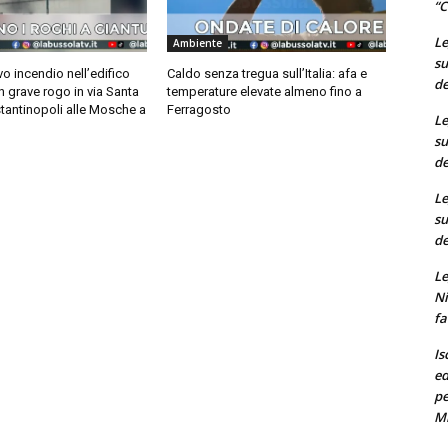
“C
Le
Ambiente
su
o incendio nell’edifico
Caldo senza tregua sull’Italia: afa e
de
n grave rogo in via Santa
temperature elevate almeno fino a
tantinopoli alle Mosche a
Ferragosto
Le
su
de
Le
su
de
Le
Ni
fa
Is
ed
pe
M