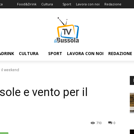
ca
Food&Drink
Cultura
Sport
Lavora con noi
Redazione
&DRINK
CULTURA
SPORT
LAVORA CON NOI
REDAZIONE
 il weekend
ole e vento per il
710
0