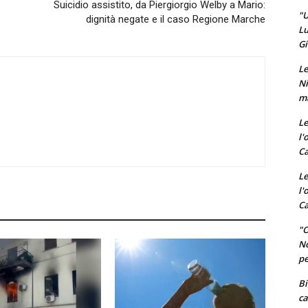
Suicidio assistito, da Piergiorgio Welby a Mario:
"U
dignità negate e il caso Regione Marche
Lu
Gi
Le
Ni
ma
Le
l'
Ca
Le
l'
Ca
"O
No
pe
Bi
ca