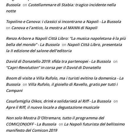
Bussola
Castellammare di Stabia: tragico incidente nella
on
notte
Topolino e Canova: i classici si incontrano a Napoli - La Bussola
Canova e l’antico, la mostra al MANN di Napoli
on
Renzo Arbore a Napoli Città Libro: “La musica napoletana è la più
bella del mondo” - La Bussola
Napoli Città Libro, presentata
on
la II edizione del salone dell’editoria
David di Donatello 2019: sfida tra partenopei - La Bussola
on
“Capri-Revolution” in corsa per il David di Donatello
Boom di visite a Villa Rufolo, ma i turisti evitino la domenica - La
Bussola
Villa Rufolo, il gioiello di Ravello, gratis per tutti i
on
Campani
Casafamiglia Oikos, drink e solidarietà al Riff - La Bussola
on
Apre il Riff, il nuovo locale a degustazione musicale
Non solo Mostra D'Oltremare, tutto il programma del
COMIC(ON)OFF - La Bussola
La Napoli futurista del bellissimo
on
manifesto del Comicon 2019