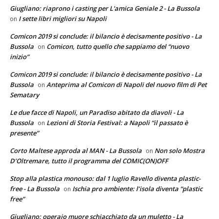
Giugliano: riaprono i casting per L'amica Geniale 2 - La Bussola
I sette libri migliori su Napoli
on
Comicon 2019 si conclude: il bilancio è decisamente positivo - La
Bussola
Comicon, tutto quello che sappiamo del “nuovo
on
inizio”
Comicon 2019 si conclude: il bilancio è decisamente positivo - La
Bussola
Anteprima al Comicon di Napoli del nuovo film di Pet
on
Sematary
Le due facce di Napoli, un Paradiso abitato da diavoli - La
Bussola
Lezioni di Storia Festival: a Napoli “il passato è
on
presente”
Corto Maltese approda al MAN - La Bussola
Non solo Mostra
on
D’Oltremare, tutto il programma del COMIC(ON)OFF
Stop alla plastica monouso: dal 1 luglio Ravello diventa plastic-
free - La Bussola
Ischia pro ambiente: l’isola diventa “plastic
on
free”
Giugliano: operaio muore schiacchiato da un muletto - La