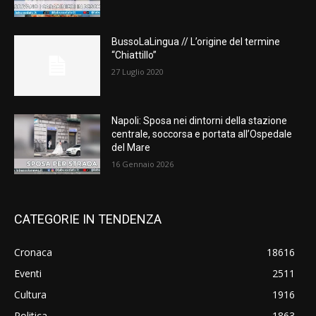
BussoLaLingua // L’origine del termine
“Chiattillo”
27 Luglio 2020
Napoli: Sposa nei dintorni della stazione
centrale, soccorsa e portata all’Ospedale
del Mare
16 Gennaio 2026
CATEGORIE IN TENDENZA
Cronaca
18616
Eventi
2511
Cultura
1916
Politica
1863