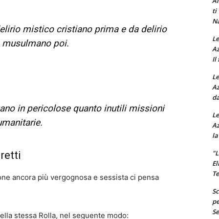
Al
ti
Na
lirio mistico cristiano prima e da delirio
Le
o musulmano poi.
Az
Il
Le
Az
da
ano in pericolose quanto inutili missioni
Le
umanitarie.
Az
la
"L
retti
El
Te
one ancora più vergognosa e sessista ci pensa
Sc
pe
Se
della stessa Rolla, nel seguente modo: