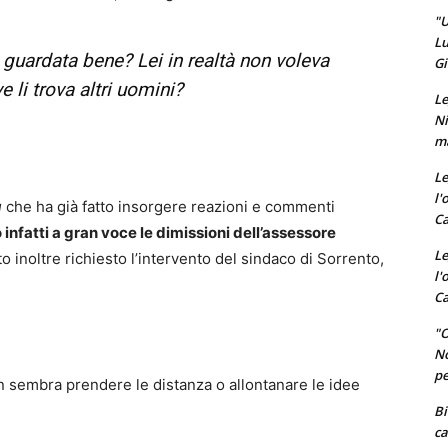
"U
Lu
e guardata bene? Lei in realtà non voleva
Gi
 li trova altri uomini?
Le
Ni
ma
Le
l'
g
che ha già fatto insorgere reazioni e commenti
Ca
infatti a gran voce le dimissioni dell’assessore
Le
ato inoltre richiesto l’intervento del sindaco di Sorrento,
l'
Ca
"O
No
pe
non sembra prendere le distanza o allontanare le idee
Bi
ca