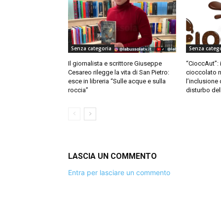
Senza categoria
Senza categ
Il giornalista e scrittore Giuseppe
“CioccAut”: i
Cesareo rilegge la vita di San Pietro:
cioccolato n
esce in libreria “Sulle acque e sulla
l’inclusione
roccia”
disturbo del
LASCIA UN COMMENTO
Entra per lasciare un commento