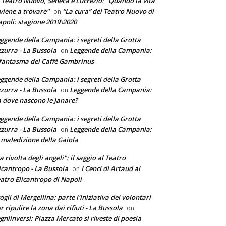
 Teatro Nuovo, Seneca e Lucrezio: "Quando la vita
 viene a trovare"
“La cura” del Teatro Nuovo di
on
poli: stagione 2019\2020
ggende della Campania: i segreti della Grotta
zurra - La Bussola
Leggende della Campania:
on
 fantasma del Caffè Gambrinus
ggende della Campania: i segreti della Grotta
zurra - La Bussola
Leggende della Campania:
on
 dove nascono le Janare?
ggende della Campania: i segreti della Grotta
zurra - La Bussola
Leggende della Campania:
on
 maledizione della Gaiola
a rivolta degli angeli": il saggio al Teatro
icantropo - La Bussola
I Cenci di Artaud al
on
atro Elicantropo di Napoli
ogli di Mergellina: parte l'iniziativa dei volontari
r ripulire la zona dai rifiuti - La Bussola
on
gniinversi: Piazza Mercato si riveste di poesia