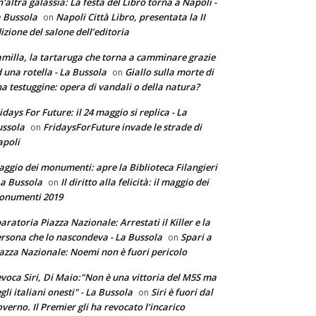
'altra galassia: La festa del Libro torna a Napoli -
 Bussola
Napoli Città Libro, presentata la II
on
izione del salone dell’editoria
milla, la tartaruga che torna a camminare grazie
 una rotella - La Bussola
Giallo sulla morte di
on
a testuggine: opera di vandali o della natura?
idays For Future: il 24 maggio si replica - La
ssola
FridaysForFuture invade le strade di
on
poli
ggio dei monumenti: apre la Biblioteca Filangieri
La Bussola
Il diritto alla felicità: il maggio dei
on
onumenti 2019
aratoria Piazza Nazionale: Arrestati il Killer e la
rsona che lo nascondeva - La Bussola
Spari a
on
azza Nazionale: Noemi non è fuori pericolo
voca Siri, Di Maio:"Non è una vittoria del M5S ma
gli italiani onesti" - La Bussola
Siri è fuori dal
on
verno. Il Premier gli ha revocato l’incarico