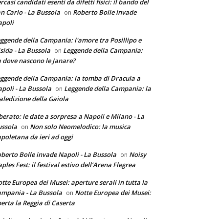
rcasi candidati esenti da difetti fisici: il bando del
n Carlo - La Bussola
Roberto Bolle invade
on
poli
ggende della Campania: l'amore tra Posillipo e
sida - La Bussola
Leggende della Campania:
on
 dove nascono le Janare?
ggende della Campania: la tomba di Dracula a
poli - La Bussola
Leggende della Campania: la
on
ledizione della Gaiola
berato: le date a sorpresa a Napoli e Milano - La
ssola
Non solo Neomelodico: la musica
on
poletana da ieri ad oggi
berto Bolle invade Napoli - La Bussola
Noisy
on
ples Fest: il festival estivo dell’Arena Flegrea
tte Europea dei Musei: aperture serali in tutta la
mpania - La Bussola
Notte Europea dei Musei:
on
erta la Reggia di Caserta