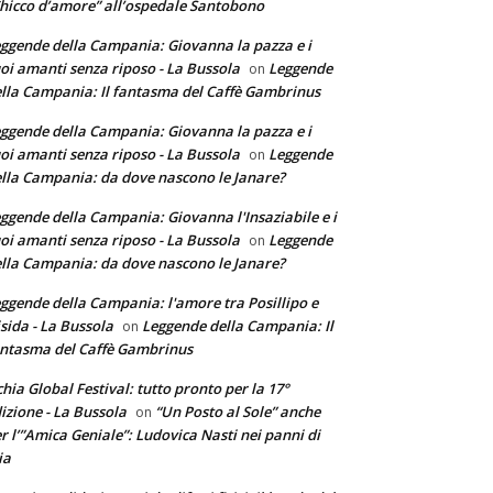
hicco d’amore” all’ospedale Santobono
ggende della Campania: Giovanna la pazza e i
oi amanti senza riposo - La Bussola
Leggende
on
lla Campania: Il fantasma del Caffè Gambrinus
ggende della Campania: Giovanna la pazza e i
oi amanti senza riposo - La Bussola
Leggende
on
lla Campania: da dove nascono le Janare?
ggende della Campania: Giovanna l'Insaziabile e i
oi amanti senza riposo - La Bussola
Leggende
on
lla Campania: da dove nascono le Janare?
ggende della Campania: l'amore tra Posillipo e
sida - La Bussola
Leggende della Campania: Il
on
ntasma del Caffè Gambrinus
chia Global Festival: tutto pronto per la 17°
izione - La Bussola
“Un Posto al Sole” anche
on
r l’”Amica Geniale”: Ludovica Nasti nei panni di
ia