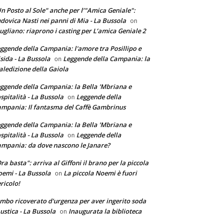
n Posto al Sole" anche per l’"Amica Geniale":
dovica Nasti nei panni di Mia - La Bussola
on
ugliano: riaprono i casting per L’amica Geniale 2
ggende della Campania: l'amore tra Posillipo e
sida - La Bussola
Leggende della Campania: la
on
ledizione della Gaiola
ggende della Campania: la Bella 'Mbriana e
ospitalità - La Bussola
Leggende della
on
mpania: Il fantasma del Caffè Gambrinus
ggende della Campania: la Bella 'Mbriana e
ospitalità - La Bussola
Leggende della
on
mpania: da dove nascono le Janare?
ra basta": arriva al Giffoni il brano per la piccola
emi - La Bussola
La piccola Noemi è fuori
on
ricolo!
mbo ricoverato d'urgenza per aver ingerito soda
ustica - La Bussola
Inaugurata la biblioteca
on