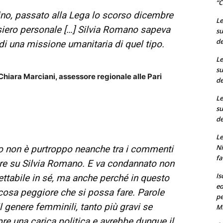
“C
ino, passato alla Lega lo scorso dicembre
Le
iero personale […] Silvia Romano sapeva
su
de
 di una missione umanitaria di quel tipo.
Le
su
Chiara Marciani, assessore regionale alle Pari
de
Le
su
de
Le
Ni
to non è purtroppo neanche tra i commenti
fa
ore su Silvia Romano. E va condannato non
Is
cettabile in sé, ma anche perché in questo
ed
osa peggiore che si possa fare. Parole
pe
l genere femminili, tanto più gravi se
M
pre una carica politica e avrebbe dunque il