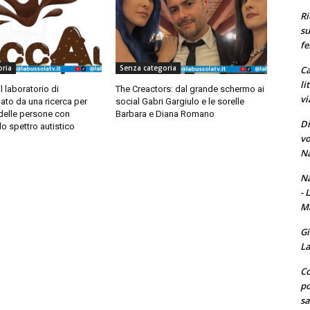
Ri
su
fe
oria
Senza categoria
Ca
li
l laboratorio di
The Creactors: dal grande schermo ai
vi
ato da una ricerca per
social Gabri Gargiulo e le sorelle
 delle persone con
Barbara e Diana Romano
Di
lo spettro autistico
vo
Na
Na
- 
Ma
Gi
La
Co
po
sa