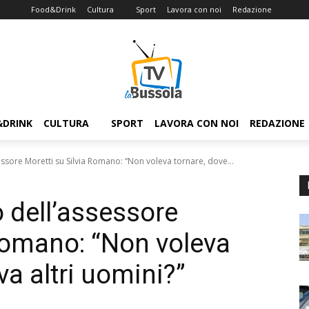
Food&Drink
Cultura
Sport
Lavora con noi
Redazione
&DRINK
CULTURA
SPORT
LAVORA CON NOI
REDAZIONE
ssore Moretti su Silvia Romano: “Non voleva tornare, dove...
 dell’assessore
 Romano: “Non voleva
ova altri uomini?”