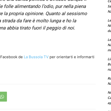
Ce
e folle alimentando l’odio, pur nella piena
Sa
Na
ere la propria opinione. Quanto al sessismo
la strada da fare è molto lunga e ho la
Le
Ni
a abbia tirato fuori il peggio di noi.
da
Le
Na
ma
a Facebook de
La Bussola TV
per orientarti e informarti
Li
Bu
na
Ro
Na
No
Ca
ap