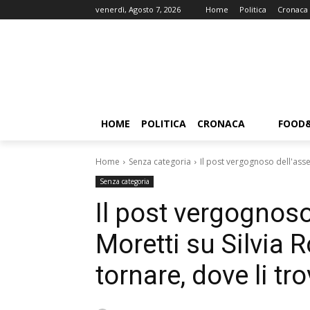
venerdì, Agosto 7, 2026
Home
Politica
Cronaca
HOME
POLITICA
CRONACA
FOOD
Home
Senza categoria
Il post vergognoso dell'asse
Senza categoria
Il post vergognoso
Moretti su Silvia
tornare, dove li tr