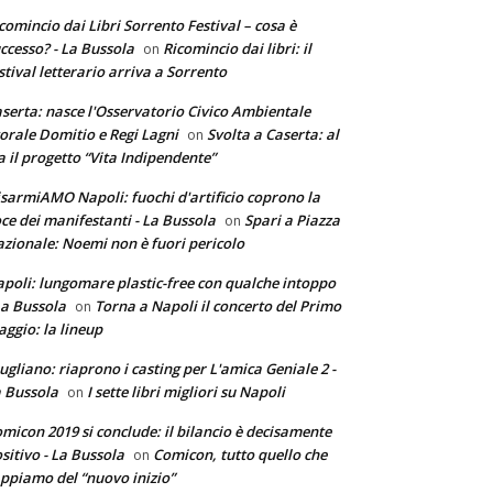
comincio dai Libri Sorrento Festival – cosa è
ccesso? - La Bussola
Ricomincio dai libri: il
on
stival letterario arriva a Sorrento
serta: nasce l'Osservatorio Civico Ambientale
torale Domitio e Regi Lagni
Svolta a Caserta: al
on
a il progetto “Vita Indipendente”
sarmiAMO Napoli: fuochi d'artificio coprono la
ce dei manifestanti - La Bussola
Spari a Piazza
on
zionale: Noemi non è fuori pericolo
poli: lungomare plastic-free con qualche intoppo
La Bussola
Torna a Napoli il concerto del Primo
on
ggio: la lineup
ugliano: riaprono i casting per L'amica Geniale 2 -
 Bussola
I sette libri migliori su Napoli
on
micon 2019 si conclude: il bilancio è decisamente
sitivo - La Bussola
Comicon, tutto quello che
on
ppiamo del “nuovo inizio”