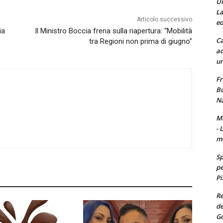
Un
La
Articolo successivo
ed
ia
Il Ministro Boccia frena sulla riapertura: “Mobilità
Ca
tra Regioni non prima di giugno”
ad
un
Fr
Bu
Na
Ma
- 
m
Sp
pe
Pi
Re
de
Go