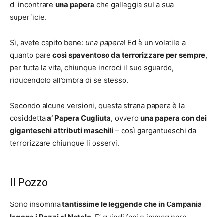
di incontrare
una papera
che galleggia sulla sua
superficie.
Sì, avete capito bene:
una papera
! Ed è un volatile a
quanto pare
così spaventoso da terrorizzare per sempre
,
per tutta la vita, chiunque incroci il suo sguardo,
riducendolo all’ombra di se stesso.
Secondo alcune versioni, questa strana papera è la
cosiddetta
a’ Papera Cugliuta
, ovvero
una papera con dei
giganteschi attributi maschili
– così gargantueschi da
terrorizzare chiunque li osservi.
Il Pozzo
Sono insomma
tantissime le leggende che in Campania
legano i Pozzi al Natale
. E’ quindi facile immaginare