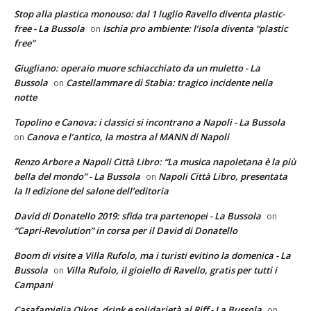
Stop alla plastica monouso: dal 1 luglio Ravello diventa plastic-
free - La Bussola
Ischia pro ambiente: l’isola diventa “plastic
on
free”
Giugliano: operaio muore schiacchiato da un muletto - La
Bussola
Castellammare di Stabia: tragico incidente nella
on
notte
Topolino e Canova: i classici si incontrano a Napoli - La Bussola
Canova e l’antico, la mostra al MANN di Napoli
on
Renzo Arbore a Napoli Città Libro: “La musica napoletana è la più
bella del mondo” - La Bussola
Napoli Città Libro, presentata
on
la II edizione del salone dell’editoria
David di Donatello 2019: sfida tra partenopei - La Bussola
on
“Capri-Revolution” in corsa per il David di Donatello
Boom di visite a Villa Rufolo, ma i turisti evitino la domenica - La
Bussola
Villa Rufolo, il gioiello di Ravello, gratis per tutti i
on
Campani
Casafamiglia Oikos, drink e solidarietà al Riff - La Bussola
on