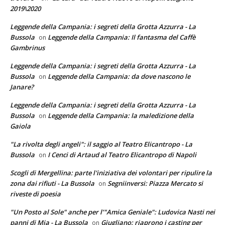
2019\2020
Leggende della Campania: i segreti della Grotta Azzurra - La
Bussola
Leggende della Campania: Il fantasma del Caffè
on
Gambrinus
Leggende della Campania: i segreti della Grotta Azzurra - La
Bussola
Leggende della Campania: da dove nascono le
on
Janare?
Leggende della Campania: i segreti della Grotta Azzurra - La
Bussola
Leggende della Campania: la maledizione della
on
Gaiola
"La rivolta degli angeli": il saggio al Teatro Elicantropo - La
Bussola
I Cenci di Artaud al Teatro Elicantropo di Napoli
on
Scogli di Mergellina: parte l'iniziativa dei volontari per ripulire la
zona dai rifiuti - La Bussola
Segniinversi: Piazza Mercato si
on
riveste di poesia
"Un Posto al Sole" anche per l’"Amica Geniale": Ludovica Nasti nei
panni di Mia - La Bussola
Giugliano: riaprono i casting per
on