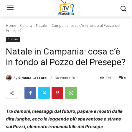
Home
Cultura
Natale in Campania: cosa c'è in fondo al Pozzo del
Presepe?
Cultura
Natale in Campania: cosa c’è
in fondo al Pozzo del Presepe?
By
Simona Lazzaro
21 Dicembre 2019
2740
0
Tra demoni, messaggi dal futuro, papere e mostri dalle
dita lunghe, ecco le leggende più spaventose e strane
sui Pozzi, elemento irrinunciabile del Presepe